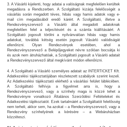
3. A Vásárló kijelenti, hogy adatai a valóságnak megfelelően kerültek
megadásra a Rendszerben. A Szolgáltató kizárja felelősségét a
vásárlás során megadott téves, hibás vagy hamis adatok vagy e-
mail cím megadásából eredő kárért. A Szolgáltató, illetve a
Rendezvényszervező a Vásárló által megadott adatoknak
megfelelően felel a teljesítésért és a számla kiállításáért. A
Szolgáltató jogosult törölni a nyilvánvalóan hibás vagy hamis
adatokat, továbbá kétség esetén jogosult Vásárló valódiságát
ellenőrizni. Olyan Rendezvények esetében, ahol a
Rendezvényszervező a Belépőjegyeket névre szólóan bocsátja ki
és azok nem átruházhatóak, a Szolgáltató jogosult a Vásárló adatait
a Rendezvényszervező által megkívánt módon ellenőrizni.
4. A Szolgáltató a Vásárló személyes adatait az INTERTICKET Kft.
Adatkezelési tájékoztatójában részletezett szabályok szerint kezeli.
Az Adatkezelési tájékoztató elérhető a vásárlási felület láblécében.
A Szolgáltató felhívja a figyelmet arra is, hogy a
Rendezvényszervező, vagy a színhely maga is közzé tehet a
Rendezvényre vonatkozó Általános Szerződési Feltételeket és
Adatkezelési tájékoztatót. Ezek tartalmáért a Szolgáltatót felelősség
nem terheli, akkor sem, ha azokat – a Rendezvényszervező, vagy a
Rendezvény színhelyének a kérésére – a Webáruházban
közzéteszi.