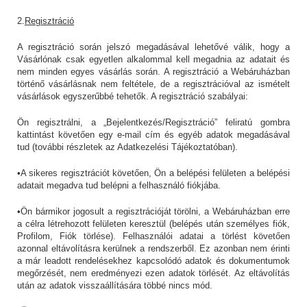
2.
Regisztráció
A regisztráció során jelszó megadásával lehetővé válik, hogy a
Vásárlónak csak egyetlen alkalommal kell megadnia az adatait és
nem minden egyes vásárlás során. A regisztráció a Webáruházban
történő vásárlásnak nem feltétele, de a regisztrációval az ismételt
vásárlások egyszerűbbé tehetők. A regisztráció szabályai:
Ön regisztrálni, a „Bejelentkezés/Regisztráció” feliratú gombra
kattintást követően egy e-mail cím és egyéb adatok megadásával
tud (további részletek az Adatkezelési Tájékoztatóban).
•A sikeres regisztrációt követően, Ön a belépési felületen a belépési
adatait megadva tud belépni a felhasználó fiókjába.
•Ön bármikor jogosult a regisztrációját törölni, a Webáruházban erre
a célra létrehozott felületen keresztül (belépés után személyes fiók,
Profilom, Fiók törlése). Felhasználói adatai a törlést követően
azonnal eltávolításra kerülnek a rendszerből. Ez azonban nem érinti
a már leadott rendelésekhez kapcsolódó adatok és dokumentumok
megőrzését, nem eredményezi ezen adatok törlését. Az eltávolítás
után az adatok visszaállítására többé nincs mód.