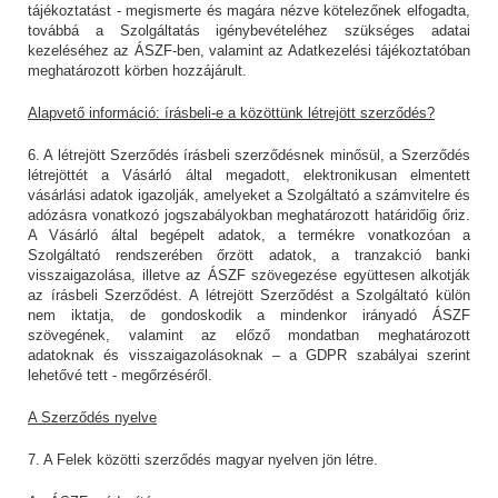
tájékoztatást - megismerte és magára nézve kötelezőnek elfogadta,
továbbá a Szolgáltatás igénybevételéhez szükséges adatai
kezeléséhez az ÁSZF-ben, valamint az Adatkezelési tájékoztatóban
meghatározott körben hozzájárult.
Alapvető információ: írásbeli-e a közöttünk létrejött szerződés?
6. A létrejött Szerződés írásbeli szerződésnek minősül, a Szerződés
létrejöttét a Vásárló által megadott, elektronikusan elmentett
vásárlási adatok igazolják, amelyeket a Szolgáltató a számvitelre és
adózásra vonatkozó jogszabályokban meghatározott határidőig őriz.
A Vásárló által begépelt adatok, a termékre vonatkozóan a
Szolgáltató rendszerében őrzött adatok, a tranzakció banki
visszaigazolása, illetve az ÁSZF szövegezése együttesen alkotják
az írásbeli Szerződést. A létrejött Szerződést a Szolgáltató külön
nem iktatja, de gondoskodik a mindenkor irányadó ÁSZF
szövegének, valamint az előző mondatban meghatározott
adatoknak és visszaigazolásoknak – a GDPR szabályai szerint
lehetővé tett - megőrzéséről.
A Szerződés nyelve
7. A Felek közötti szerződés magyar nyelven jön létre.