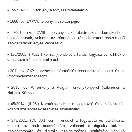
• 1997. évi CLV. törvény a fogyasztóvédelemről
• 1999. évi LXXVI. törvény a szerzői jogról
• 2001. évi CVIII. törvény az elektronikus kereskedelmi
szolgáltatások, valamint az információs társadalommal összefüggő
szolgáltatások egyes kérdéseiről
• 151/2003. (IX.22.) kormányrendelet a tartós fogyasztási cikkekre
vonatkozó kötelező jótállásról
• 2011. évi CXX. törvény az információs önrendelkezési jogról és az
információszabadságról
• 2013. évi V. törvény a Polgári Törvénykönyvről (különösen a
Hatodik Könyv)
• 45/2014. (II.26.) Kormányrendelet a fogyasztó és a vállalkozás
közötti szerződések részletes szabályairól
• 373/2021. (VI. 30.) Korm. rendelet a fogyasztó és vállalkozás
közötti, az áruk adásvételére, valamint a digitális tartalom
szolgáltatására és digitális szolgáltatások nyújtására irányuló