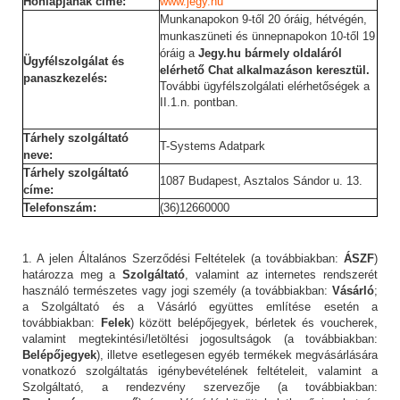
Honlapjának címe:
www.jegy.hu
Munkanapokon 9-től 20 óráig, hétvégén,
munkaszüneti és ünnepnapokon 10-től 19
óráig a
Jegy.hu bármely oldaláról
Ügyfélszolgálat és
elérhető Chat alkalmazáson keresztül.
panaszkezelés:
További ügyfélszolgálati elérhetőségek a
II.1.n. pontban.
Tárhely szolgáltató
T-Systems Adatpark
neve:
Tárhely szolgáltató
1087 Budapest, Asztalos Sándor u. 13.
címe:
Telefonszám:
(36)12660000
1. A jelen Általános Szerződési Feltételek (a továbbiakban:
ÁSZF
)
határozza meg a
Szolgáltató
, valamint az internetes rendszerét
használó természetes vagy jogi személy (a továbbiakban:
Vásárló
;
a Szolgáltató és a Vásárló együttes említése esetén a
továbbiakban:
Felek
) között belépőjegyek, bérletek és voucherek,
valamint megtekintési/letöltési jogosultságok (a továbbiakban:
Belépőjegyek
), illetve esetlegesen egyéb termékek megvásárlására
vonatkozó szolgáltatás igénybevételének feltételeit, valamint a
Szolgáltató, a rendezvény szervezője (a továbbiakban: