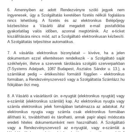
6. Amennyiben az adott Rendezvényre szóló jegyek nem
ingyenesek, úgy a Szolgáltatás keretében fizetés nélküli foglalásra
nincs lehetőség. A fizetés és az elektronikus Belépőjegy
kézbesítése a Vásárló által megadott e-mail postafiókba
gyakorlatilag valós időben, azonnal megtörténik. Az e-ticket
kiszállítására nincs mód, azt a Szolgáltató elektronikusan kézbesíti.
A Szolgáltatás teljesítése automatikus.
7. A vásárlás elektronikus bizonylatait – kivéve, ha a jelen
dokumentum ezzel ellentétesen rendelkezik - a Szolgáltató saját
székhelyén, illetve a szerverek tárolására szolgáló szerverparkban
(T-Systems Adatpark, 1087 Budapest, Asztalos Sándor u. 13.), a
számlákat pedig – értékesítési formától függően - elektronikus
formában, a Rendezvényszervező vagy a Szolgáltatóa Számlázz.hu
fiókjában őrzi meg.
8. A Vásárló a vásárlásról ún. e-nyugtát (elektronikus nyugtát) vagy
e-számlát (elektronikus számlát) kap. Az elektronikus nyugta vagy
számla elektronikus jelek formájában tartalmazza az adatokat. Az
elektronikus nyugta vagy számla csak elektronikus formában
állítható ki, továbbítható és tárolható, annak papír alapú módozata
eredeti hiteles dokumentumként nem használható. A Szolgáltató
vagy a Rendezvényszervező az e-nyugtát, vagy e-számlát a