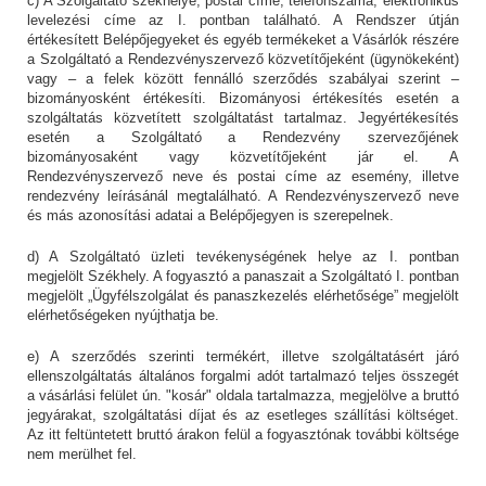
c) A Szolgáltató székhelye, postai címe, telefonszáma, elektronikus
levelezési címe az I. pontban található. A Rendszer útján
értékesített Belépőjegyeket és egyéb termékeket a Vásárlók részére
a Szolgáltató a Rendezvényszervező közvetítőjeként (ügynökeként)
vagy – a felek között fennálló szerződés szabályai szerint –
bizományosként értékesíti. Bizományosi értékesítés esetén a
szolgáltatás közvetített szolgáltatást tartalmaz. Jegyértékesítés
esetén a Szolgáltató a Rendezvény szervezőjének
bizományosaként vagy közvetítőjeként jár el. A
Rendezvényszervező neve és postai címe az esemény, illetve
rendezvény leírásánál megtalálható. A Rendezvényszervező neve
és más azonosítási adatai a Belépőjegyen is szerepelnek.
d) A Szolgáltató üzleti tevékenységének helye az I. pontban
megjelölt Székhely. A fogyasztó a panaszait a Szolgáltató I. pontban
megjelölt „Ügyfélszolgálat és panaszkezelés elérhetősége” megjelölt
elérhetőségeken nyújthatja be.
e) A szerződés szerinti termékért, illetve szolgáltatásért járó
ellenszolgáltatás általános forgalmi adót tartalmazó teljes összegét
a vásárlási felület ún. "kosár" oldala tartalmazza, megjelölve a bruttó
jegyárakat, szolgáltatási díjat és az esetleges szállítási költséget.
Az itt feltüntetett bruttó árakon felül a fogyasztónak további költsége
nem merülhet fel.