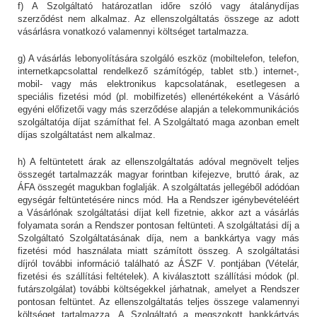
f) A Szolgáltató határozatlan időre szóló vagy átalánydíjas
szerződést nem alkalmaz. Az ellenszolgáltatás összege az adott
vásárlásra vonatkozó valamennyi költséget tartalmazza.
g) A vásárlás lebonyolítására szolgáló eszköz (mobiltelefon, telefon,
internetkapcsolattal rendelkező számítógép, tablet stb.) internet-,
mobil- vagy más elektronikus kapcsolatának, esetlegesen a
speciális fizetési mód (pl. mobilfizetés) ellenértékeként a Vásárló
egyéni előfizetői vagy más szerződése alapján a telekommunikációs
szolgáltatója díjat számíthat fel. A Szolgáltató maga azonban emelt
díjas szolgáltatást nem alkalmaz.
h) A feltüntetett árak az ellenszolgáltatás adóval megnövelt teljes
összegét tartalmazzák magyar forintban kifejezve, bruttó árak, az
ÁFA összegét magukban foglalják. A szolgáltatás jellegéből adódóan
egységár feltüntetésére nincs mód. Ha a Rendszer igénybevételéért
a Vásárlónak szolgáltatási díjat kell fizetnie, akkor azt a vásárlás
folyamata során a Rendszer pontosan feltünteti. A szolgáltatási díj a
Szolgáltató Szolgáltatásának díja, nem a bankkártya vagy más
fizetési mód használata miatt számított összeg. A szolgáltatási
díjról további információ található az ÁSZF V. pontjában (Vételár,
fizetési és szállítási feltételek). A kiválasztott szállítási módok (pl.
futárszolgálat) további költségekkel járhatnak, amelyet a Rendszer
pontosan feltüntet. Az ellenszolgáltatás teljes összege valamennyi
költséget tartalmazza. A Szolgáltató a megszokott bankkártyás