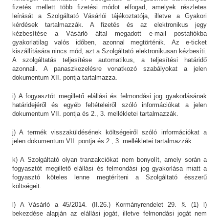
fizetés mellett több fizetési módot elfogad, amelyek részletes
leírását a Szolgáltató Vásárlói tájékoztatója, illetve a Gyakori
kérdések tartalmazzák. A fizetés és az elektronikus jegy
kézbesítése a Vásárló által megadott e-mail postafiókba
gyakorlatilag valós időben, azonnal megtörténik. Az e-ticket
kiszállítására nincs mód, azt a Szolgáltató elektronikusan kézbesíti.
A szolgáltatás teljesítése automatikus, a teljesítési határidő
azonnali. A panaszkezelésre vonatkozó szabályokat a jelen
dokumentum XII. pontja tartalmazza.
i) A fogyasztót megillető elállási és felmondási jog gyakorlásának
határidejéről és egyéb feltételeiről szóló információkat a jelen
dokumentum VII. pontja és 2., 3. mellékletei tartalmazzák.
j) A termék visszaküldésének költségeiről szóló információkat a
jelen dokumentum VII. pontja és 2., 3. mellékletei tartalmazzák.
k) A Szolgáltató olyan tranzakciókat nem bonyolít, amely során a
fogyasztót megillető elállási és felmondási jog gyakorlása miatt a
fogyasztó köteles lenne megtéríteni a Szolgáltató ésszerű
költségeit.
l) A Vásárló a 45/2014. (II.26.) Kormányrendelet 29. §. (1) l)
bekezdése alapján az elállási jogát, illetve felmondási jogát nem