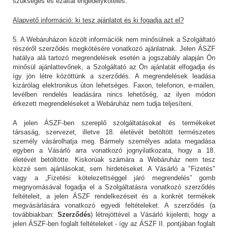
szükséges és ezáltal engedélyköteles.
Alapvető információ: ki tesz ajánlatot és ki fogadja azt el?
5. A Webáruházon közölt információk nem minősülnek a Szolgáltató
részéről szerződés megkötésére vonatkozó ajánlatnak. Jelen ÁSZF
hatálya alá tartozó megrendelések esetén a jogszabály alapján Ön
minősül ajánlattevőnek, a Szolgáltató az Ön ajánlatát elfogadja és
így jön létre közöttünk a szerződés. A megrendelések leadása
kizárólag elektronikus úton lehetséges. Faxon, telefonon, e-mailen,
levélben rendelés leadására nincs lehetőség, az ilyen módon
érkezett megrendeléseket a Webáruház nem tudja teljesíteni.
A jelen ÁSZF-ben szereplő szolgáltatásokat és termékeket
társaság, szervezet, illetve 18. életévét betöltött természetes
személy vásárolhatja meg. Bármely személyes adata megadása
egyben a Vásárló arra vonatkozó jognyilatkozata, hogy a 18.
életévét betöltötte. Kiskorúak számára a Webáruház nem tesz
közzé sem ajánlásokat, sem hirdetéseket. A Vásárló a "Fizetés"
vagy a „Fizetési kötelezettséggel járó megrendelés” gomb
megnyomásával fogadja el a Szolgáltatásra vonatkozó szerződés
feltételeit, a jelen ÁSZF rendelkezéseit és a konkrét termékek
megvásárlására vonatkozó egyedi feltételeket. A szerződés (a
továbbiakban:
Szerződés
) létrejöttével a Vásárló kijelenti, hogy a
jelen ÁSZF-ben foglalt feltételeket - így az ÁSZF II. pontjában foglalt