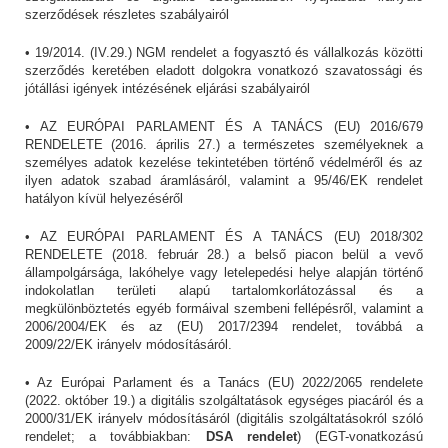
szerződések részletes szabályairól
• 19/2014. (IV.29.) NGM rendelet a fogyasztó és vállalkozás közötti
szerződés keretében eladott dolgokra vonatkozó szavatossági és
jótállási igények intézésének eljárási szabályairól
• AZ EURÓPAI PARLAMENT ÉS A TANÁCS (EU) 2016/679
RENDELETE (2016. április 27.) a természetes személyeknek a
személyes adatok kezelése tekintetében történő védelméről és az
ilyen adatok szabad áramlásáról, valamint a 95/46/EK rendelet
hatályon kívül helyezéséről
• AZ EURÓPAI PARLAMENT ÉS A TANÁCS (EU) 2018/302
RENDELETE (2018. február 28.) a belső piacon belül a vevő
állampolgársága, lakóhelye vagy letelepedési helye alapján történő
indokolatlan területi alapú tartalomkorlátozással és a
megkülönböztetés egyéb formáival szembeni fellépésről, valamint a
2006/2004/EK és az (EU) 2017/2394 rendelet, továbbá a
2009/22/EK irányelv módosításáról.
• Az Európai Parlament és a Tanács (EU) 2022/2065 rendelete
(2022. október 19.) a digitális szolgáltatások egységes piacáról és a
2000/31/EK irányelv módosításáról (digitális szolgáltatásokról szóló
rendelet; a továbbiakban:
DSA rendelet
) (EGT-vonatkozású