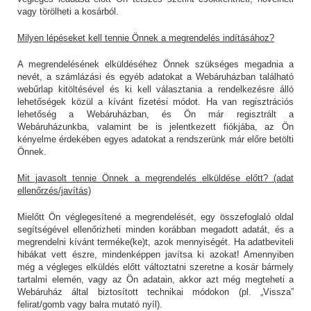
vagy törölheti a kosárból.
Milyen lépéseket kell tennie Önnek a megrendelés indításához?
A megrendelésének elküldéséhez Önnek szükséges megadnia a
nevét, a számlázási és egyéb adatokat a Webáruházban található
webűrlap kitöltésével és ki kell választania a rendelkezésre álló
lehetőségek közül a kívánt fizetési módot. Ha van regisztrációs
lehetőség a Webáruházban, és Ön már regisztrált a
Webáruházunkba, valamint be is jelentkezett fiókjába, az Ön
kényelme érdekében egyes adatokat a rendszerünk már előre betölti
Önnek.
Mit javasolt tennie Önnek a megrendelés elküldése előtt? (adat
ellenőrzés/javítás)
Mielőtt Ön véglegesítené a megrendelését, egy összefoglaló oldal
segítségével ellenőrizheti minden korábban megadott adatát, és a
megrendelni kívánt terméke(ke)t, azok mennyiségét. Ha adatbeviteli
hibákat vett észre, mindenképpen javítsa ki azokat! Amennyiben
még a végleges elküldés előtt változtatni szeretne a kosár bármely
tartalmi elemén, vagy az Ön adatain, akkor azt még megteheti a
Webáruház által biztosított technikai módokon (pl. „Vissza”
felirat/gomb vagy balra mutató nyíl).