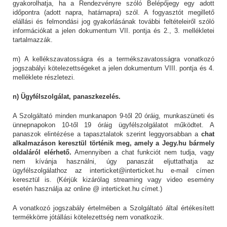
gyakorolhatja, ha a Rendezvényre szóló Belépőjegy egy adott
időpontra (adott napra, határnapra) szól. A fogyasztót megillető
elállási és felmondási jog gyakorlásának további feltételeiről szóló
információkat a jelen dokumentum VII. pontja és 2., 3. mellékletei
tartalmazzák.
m) A kellékszavatosságra és a termékszavatosságra vonatkozó
jogszabályi kötelezettségeket a jelen dokumentum VIII. pontja és 4.
melléklete részletezi.
n) Ügyfélszolgálat, panaszkezelés.
A Szolgáltató minden munkanapon 9-től 20 óráig, munkaszüneti és
ünnepnapokon 10-től 19 óráig ügyfélszolgálatot működtet. A
panaszok elintézése a tapasztalatok szerint leggyorsabban a
chat
alkalmazáson keresztül történik meg, amely a Jegy.hu bármely
oldaláról elérhető.
Amennyiben a chat funkciót nem tudja, vagy
nem kívánja használni, úgy panaszát eljuttathatja az
ügyfélszolgálathoz az interticket@interticket.hu e-mail címen
keresztül is. (Kérjük kizárólag streaming vagy video esemény
esetén használja az online @ interticket.hu címet.)
A vonatkozó jogszabály értelmében a Szolgáltató által értékesített
termékkörre jótállási kötelezettség nem vonatkozik.