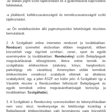
-az elállási jogról szóló tájékoztatást és a gyakorlásával kapcsolatos
feltételeket,
-a jótállásról, kellékszavatosságról és termékszavatosságról szóló
tájékoztatást,
-az Ön rendelkezésére álló jogérvényesítési lehetőségek részletes
bemutatását.
2. A Szolgáltató online internetes rendszert (a továbbiakban:
Rendszer
) üzemeltet elsősorban élőben megtartott, élőben
közvetített vagy rögzített színházi-, zenei-, sport és egyéb
eseményekre (a továbbiakban:
Rendezvény
) szóló Belépőjegyek
megvásárlásának elősegítésére, illetve online termék- és
szolgáltatás értékesítésre (utalvány, könyv, hanghordozó,
parkolójegy stb. vásárlása). Amennyiben utóbbi termékek
értékesítésére vonatkozó szabályok eltérnek az általános
szabályoktól, úgy a jelen ÁSZF ezt külön jelzi. A Szolgáltató így a
Vásárlók részére a Rendszerében fellistázott Belépőjegyek és
egyéb termékek online megvásárolhatóságát biztosítja (a
továbbiakban:
Szolgáltatás
).
3. A Szolgáltató a Rendezvény szervezésében és lebonyolításában
nem vesz részt, tevékenysége és felelőssége kizárólag a
Belépőjegyek értékesítésében való bizományosi vagy közvetítői