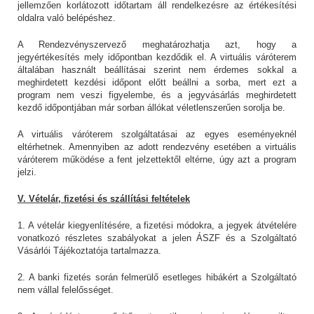
jellemzően korlátozott időtartam áll rendelkezésre az értékesítési
oldalra való belépéshez.
A Rendezvényszervező meghatározhatja azt, hogy a
jegyértékesítés mely időpontban kezdődik el. A virtuális váróterem
általában használt beállításai szerint nem érdemes sokkal a
meghirdetett kezdési időpont előtt beállni a sorba, mert ezt a
program nem veszi figyelembe, és a jegyvásárlás meghirdetett
kezdő időpontjában már sorban állókat véletlenszerűen sorolja be.
A virtuális váróterem szolgáltatásai az egyes eseményeknél
eltérhetnek. Amennyiben az adott rendezvény esetében a virtuális
váróterem működése a fent jelzettektől eltérne, úgy azt a program
jelzi.
V. Vételár, fizetési és szállítási feltételek
1. A vételár kiegyenlítésére, a fizetési módokra, a jegyek átvételére
vonatkozó részletes szabályokat a jelen ÁSZF és a Szolgáltató
Vásárlói Tájékoztatója tartalmazza.
2. A banki fizetés során felmerülő esetleges hibákért a Szolgáltató
nem vállal felelősséget.