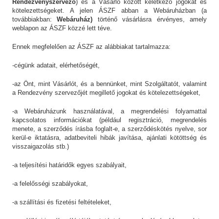
Rendezvényszervező
) és a Vásárló között keletkező jogokat és
kötelezettségeket. A jelen ÁSZF abban a Webáruházban (a
továbbiakban:
Webáruház)
történő vásárlásra érvényes, amely
weblapon az ÁSZF közzé lett téve.
Ennek megfelelően az ÁSZF az alábbiakat tartalmazza:
-cégünk adatait, elérhetőségét,
-az Önt, mint Vásárlót, és a bennünket, mint Szolgáltatót, valamint
a Rendezvény szervezőjét megillető jogokat és kötelezettségeket,
-a Webáruházunk használatával, a megrendelési folyamattal
kapcsolatos információkat (például regisztráció, megrendelés
menete, a szerződés írásba foglalt-e, a szerződéskötés nyelve, sor
kerül-e iktatásra, adatbeviteli hibák javítása, ajánlati kötöttség és
visszaigazolás stb.)
-a teljesítési határidők egyes szabályait,
-a felelősségi szabályokat,
-a szállítási és fizetési feltételeket,