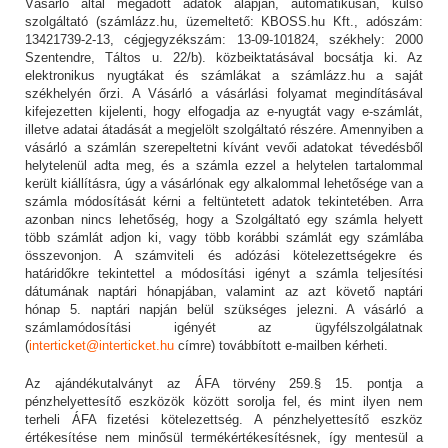
Vásárló által megadott adatok alapján, automatikusan, külső
szolgáltató (számlázz.hu, üzemeltető: KBOSS.hu Kft., adószám:
13421739-2-13, cégjegyzékszám: 13-09-101824, székhely: 2000
Szentendre, Táltos u. 22/b). közbeiktatásával bocsátja ki. Az
elektronikus nyugtákat és számlákat a számlázz.hu a saját
székhelyén őrzi. A Vásárló a vásárlási folyamat megindításával
kifejezetten kijelenti, hogy elfogadja az e-nyugtát vagy e-számlát,
illetve adatai átadását a megjelölt szolgáltató részére. Amennyiben a
vásárló a számlán szerepeltetni kívánt vevői adatokat tévedésből
helytelenül adta meg, és a számla ezzel a helytelen tartalommal
került kiállításra, úgy a vásárlónak egy alkalommal lehetősége van a
számla módosítását kérni a feltüntetett adatok tekintetében. Arra
azonban nincs lehetőség, hogy a Szolgáltató egy számla helyett
több számlát adjon ki, vagy több korábbi számlát egy számlába
összevonjon. A számviteli és adózási kötelezettségekre és
határidőkre tekintettel a módosítási igényt a számla teljesítési
dátumának naptári hónapjában, valamint az azt követő naptári
hónap 5. naptári napján belül szükséges jelezni. A vásárló a
számlamódosítási igényét az ügyfélszolgálatnak
(
interticket@interticket.hu
címre) továbbított e-mailben kérheti.
Az ajándékutalványt az ÁFA törvény 259.§ 15. pontja a
pénzhelyettesítő eszközök között sorolja fel, és mint ilyen nem
terheli ÁFA fizetési kötelezettség. A pénzhelyettesítő eszköz
értékesítése nem minősül termékértékesítésnek, így mentesül a