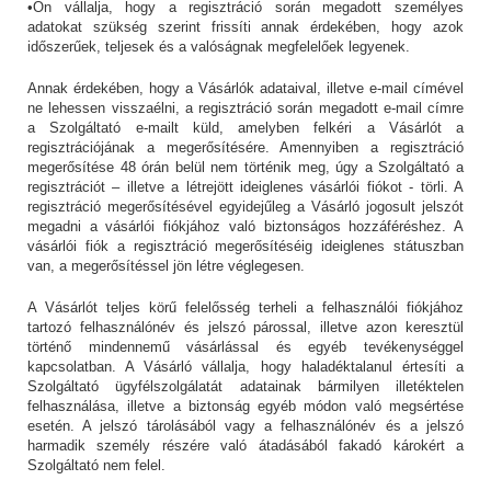
•Ön vállalja, hogy a regisztráció során megadott személyes
adatokat szükség szerint frissíti annak érdekében, hogy azok
időszerűek, teljesek és a valóságnak megfelelőek legyenek.
Annak érdekében, hogy a Vásárlók adataival, illetve e-mail címével
ne lehessen visszaélni, a regisztráció során megadott e-mail címre
a Szolgáltató e-mailt küld, amelyben felkéri a Vásárlót a
regisztrációjának a megerősítésére. Amennyiben a regisztráció
megerősítése 48 órán belül nem történik meg, úgy a Szolgáltató a
regisztrációt – illetve a létrejött ideiglenes vásárlói fiókot - törli. A
regisztráció megerősítésével egyidejűleg a Vásárló jogosult jelszót
megadni a vásárlói fiókjához való biztonságos hozzáféréshez. A
vásárlói fiók a regisztráció megerősítéséig ideiglenes státuszban
van, a megerősítéssel jön létre véglegesen.
A Vásárlót teljes körű felelősség terheli a felhasználói fiókjához
tartozó felhasználónév és jelszó párossal, illetve azon keresztül
történő mindennemű vásárlással és egyéb tevékenységgel
kapcsolatban. A Vásárló vállalja, hogy haladéktalanul értesíti a
Szolgáltató ügyfélszolgálatát adatainak bármilyen illetéktelen
felhasználása, illetve a biztonság egyéb módon való megsértése
esetén. A jelszó tárolásából vagy a felhasználónév és a jelszó
harmadik személy részére való átadásából fakadó károkért a
Szolgáltató nem felel.