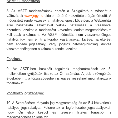
Az ÁSZF módosítása
8. Az ÁSZF módosításának esetén a Szolgáltató a Vásárlót a
változások
www.jegy.hu
oldalon történő közzététele útján értesíti. A
módosított rendelkezések a hatályba lépést követően, a Webáruház
első használata alkalmával válnak hatályossá a Vásárlóval
szemben, azokat a módosítást követően leadott megrendelésekre
kell csak alkalmazni. Az ÁSZF módosítás nem visszamenőleges
hatályú, így nem érinti a korábbi vásárlásokat, kivéve, ha eltérést
nem engedő jogszabály, vagy jogerős hatósági/bírósági döntés
visszamenőlegesen alkalmazni rendeli azokat.
Fogalmak
9. Az ÁSZF-ben használt fogalmak meghatározásait az 5.
mellékletben gyűjtöttük össze az Ön számára. A jobb szövegértés
érdekében itt a törzsszövegben is egyes részeknél meghatározunk
fogalmakat.
Vonatkozó jogszabályok
10. A Szerződésre irányadó jog Magyarország és az EU közvetlenül
hatályos jogszabályai. Felsoroltuk a legfontosabb jogszabályokat,
hogy Ön első kézből és teljesen hiteles forrásból is
meggyőződhessen jogairól: