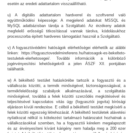
esetén az eredeti adattartalom visszaállítható.
u) A digitális adattartalom hardverrel és szoftverrel való
együttműködési képessége: A megjelenő adatokat MSSQL és
MySQL adatbázisban tárolja a Szolgáltató. Az érzékeny adatok
megfelelő erősségű titkosítással vannak tárolva, kódolásukhoz
processzorba épített hardveres támogatást használ a Szolgáltató.
v) A fogyasztóvédelmi hatóságok elérhetőségei elérhetők az alábbi
linken: https://fogyasztovedelmireferens.hu/hatosagok-es-bekelteto-
testuletek-elerhetosegei/. További információk a különböző
jogérvényesítési lehetőségekről a jelen ÁSZF XII. pontjában
találhatók.
w) A békéltető testület hatáskörébe tartozik a fogyasztó és a
vállalkozás közötti, a termék minőségével, biztonságosságával, a
termékfelelősségi szabályok alkalmazásával, a szolgáltatás
minőségével, továbbá a felek közötti szerződés megkötésével és
teljesítésével kapcsolatos vitás ügy (fogyasztói jogvita) bírósági
eljáráson kívüli rendezése. E célból a békéltető testület megkísérli a
felek közötti egyezség létrehozását. A békéltető testületek alávetési
nyilatkozat nélkül is kötelezést tartalmazó határozatot hozhatnak a
vállalkozásokkal szemben, ha a fogyasztói kérelem megalapozott
és az érvényesíteni kívánt kárigény nem haladja meg a 200 ezer