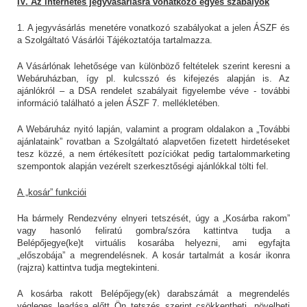
IV. Az internetes jegyvásárlásra vonatkozó egyes szabályok
1. A jegyvásárlás menetére vonatkozó szabályokat a jelen ÁSZF és
a Szolgáltató Vásárlói Tájékoztatója tartalmazza.
A Vásárlónak lehetősége van különböző feltételek szerint keresni a
Webáruházban, így pl. kulcsszó és kifejezés alapján is. Az
ajánlókról – a DSA rendelet szabályait figyelembe véve - további
információ található a jelen ÁSZF 7. mellékletében.
A Webáruház nyitó lapján, valamint a program oldalakon a „További
ajánlataink” rovatban a Szolgáltató alapvetően fizetett hirdetéseket
tesz közzé, a nem értékesített pozíciókat pedig tartalommarketing
szempontok alapján vezérelt szerkesztőségi ajánlókkal tölti fel.
A „kosár” funkciói
Ha bármely Rendezvény elnyeri tetszését, úgy a „Kosárba rakom”
vagy hasonló feliratú gombra/szóra kattintva tudja a
Belépőjegye(ke)t virtuális kosarába helyezni, ami egyfajta
„előszobája” a megrendelésnek. A kosár tartalmát a kosár ikonra
(rajzra) kattintva tudja megtekinteni.
A kosárba rakott Belépőjegy(ek) darabszámát a megrendelés
végleges leadása előtt Ön tetszés szerint csökkentheti, növelheti