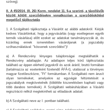
szöveg).
II. A 45/2014. (II. 26) Korm. rendelet 11. §-a szerinti, a távollévők
között kötött szerződésekre vonatkozóan a szerződéskötést
megelőző tájékoztatás
1. A Szolgáltató tájékoztatja a Vásárlót az alábbi adatokról. Kérjük
kedves Vásárlóinkat, hogy a jegyvásárlás (vagy esetlegesen egyéb
termék vásárlása) előtt ezeket az adatokat tanulmányozzák át, és
kizárólag ennek ismeretében vásároljanak (a jogszabály
szóhasználatával: "kössenek szerződést")!
a) A Rendezvény lényeges tulajdonságai megtalálhatók a
Rendezvény adatlapján. Az adatlapon teljes körű tájékoztatás
található az éppen elérhető jegyekről és azok áráról, bruttó formában
(tartalmazza az esetenként fizetendő ÁFÁ-t), utalással a törvényes
magyar fizetőeszközre, "Ft" formátumban. A Szolgáltató nem árusít
olyan termékeket, amelyekre az egységár feltüntetését a
jogszabályok megkövetelnék (többféle kiszerelésben kapható vagy
több darabos termékek). A Szolgáltató webáruházában a Vásárló
regisztráció nélkül megtekintheti az előadások adatait.
b) A Szolgáltató neve az I. pontban található.