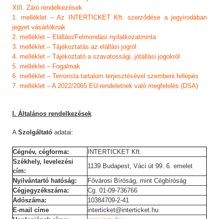
XIII. Záró rendelkezések
1. melléklet – Az INTERTICKET Kft. szerződése a jegyirodában
jegyet vásárlóknak
2. melléklet – Elállási/Felmondási nyilatkozatminta
3. melléklet – Tájékoztatás az elállási jogról
4. melléklet – Tájékoztató a szavatossági, jótállási jogokról
5. melléklet – Fogalmak
6. melléklet – Terrorista tartalom terjesztésével szembeni fellépés
7. melléklet – A 2022/2065 EU-rendeletnek való megfelelés (DSA)
I. Általános rendelkezések
A
Szolgáltató
adatai:
Cégnév, cégforma:
INTERTICKET Kft.
Székhely, levelezési
1139 Budapest, Váci út 99. 6. emelet
cím:
Nyilvántartó hatóság:
Fővárosi Bíróság, mint Cégbíróság
Cégjegyzékszáma:
Cg. 01-09-736766
Adószáma:
10384709-2-41
E-mail címe
interticket@interticket.hu