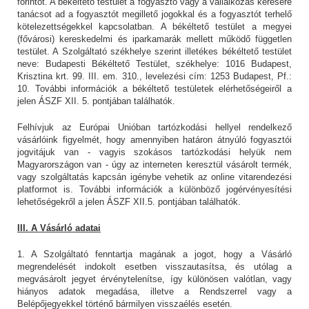
forintot. A békéltető testület a fogyasztó vagy a vállalkozás kérésére
tanácsot ad a fogyasztót megillető jogokkal és a fogyasztót terhelő
kötelezettségekkel kapcsolatban. A békéltető testület a megyei
(fővárosi) kereskedelmi és iparkamarák mellett működő független
testület. A Szolgáltató székhelye szerint illetékes békéltető testület
neve: Budapesti Békéltető Testület, székhelye: 1016 Budapest,
Krisztina krt. 99. III. em. 310., levelezési cím: 1253 Budapest, Pf.:
10. További információk a békéltető testületek elérhetőségeiről a
jelen ÁSZF XII. 5. pontjában találhatók.
Felhívjuk az Európai Unióban tartózkodási hellyel rendelkező
vásárlóink figyelmét, hogy amennyiben határon átnyúló fogyasztói
jogvitájuk van - vagyis szokásos tartózkodási helyük nem
Magyarországon van - úgy az interneten keresztül vásárolt termék,
vagy szolgáltatás kapcsán igénybe vehetik az online vitarendezési
platformot is. További információk a különböző jogérvényesítési
lehetőségekről a jelen ÁSZF XII.5. pontjában találhatók.
III. A Vásárló adatai
1. A Szolgáltató fenntartja magának a jogot, hogy a Vásárló
megrendelését indokolt esetben visszautasítsa, és utólag a
megvásárolt jegyet érvénytelenítse, így különösen valótlan, vagy
hiányos adatok megadása, illetve a Rendszerrel vagy a
Belépőjegyekkel történő bármilyen visszaélés esetén.