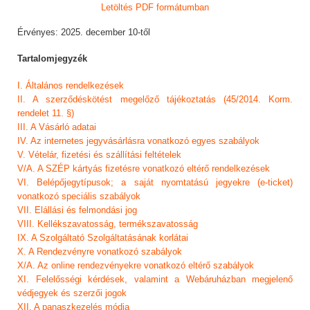
Letöltés PDF formátumban
Érvényes: 2025. december 10-től
Tartalomjegyzék
I. Általános rendelkezések
II. A szerződéskötést megelőző tájékoztatás (45/2014. Korm.
rendelet 11. §)
III. A Vásárló adatai
IV. Az internetes jegyvásárlásra vonatkozó egyes szabályok
V. Vételár, fizetési és szállítási feltételek
V/A. A SZÉP kártyás fizetésre vonatkozó eltérő rendelkezések
VI. Belépőjegytípusok; a saját nyomtatású jegyekre (e-ticket)
vonatkozó speciális szabályok
VII. Elállási és felmondási jog
VIII. Kellékszavatosság, termékszavatosság
IX. A Szolgáltató Szolgáltatásának korlátai
X. A Rendezvényre vonatkozó szabályok
X/A. Az online rendezvényekre vonatkozó eltérő szabályok
XI. Felelősségi kérdések, valamint a Webáruházban megjelenő
védjegyek és szerzői jogok
XII. A panaszkezelés módja