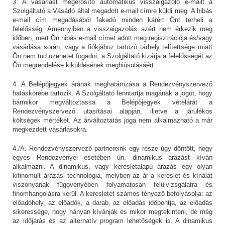
3. A vásárlást megerősítő automatikus visszaigazoló e-mailt a
Szolgáltató a Vásárló által megadott e-mail címre küldi meg. A hibás
e-mail cím megadásából fakadó minden kárért Önt terheli a
felelősség. Amennyiben a visszaigazolás azért nem érkezik meg
időben, mert Ön hibás e-mail címet adott meg regisztrációja és/vagy
vásárlása során, vagy a fiókjához tartozó tárhely telítettsége miatt
Ön nem tud üzenetet fogadni, a Szolgáltató kizárja a felelősségét az
Ön megrendelése kiküldésének meghiúsulásáért.
4. A Belépőjegyek árának meghatározása a Rendezvényszervező
hatáskörébe tartozik. A Szolgáltató fenntartja magának a jogot, hogy
bármikor megváltoztassa a Belépőjegyek vételárát a
Rendezvényszervező utasításai alapján, illetve a járulékos
költségek mértékét. Az árváltoztatás joga nem alkalmazható a már
megkezdett vásárlásokra.
4./A. Rendezvényszervező partnereink egy része úgy döntött, hogy
egyes Rendezvényei esetében ún. dinamikus árazást kíván
alkalmazni. A dinamikus, vagy keresletalapú árazás egy olyan
kifinomult árazási technológia, melyben az ár a kereslet és kínálat
viszonyának függvényében folyamatosan felülvizsgálatra és
finomhangolásra kerül. A keresletet számos tényező befolyásolja: az
előadóhely, az előadók, a darab, az előadás időpontja, az előadás
sikeressége, hogy hányan kívánják és mikor megtekinteni, de még
az időjárás és az alternatív program lehetőségek is. A dinamikus