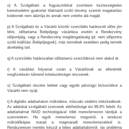
o) A Szolgáltató a fogyasztókkal szembeni tisztességtelen
kereskedelmi gyakorlat tilalmáról szóló törvény szerinti magatartási
kódexnek nem aláírója és annak nem vetette alá magát.
p) A Szolgáltató és a Vásárló közötti szerződés határozott időre jön
létre, időtartama Belépőjegy vásárlása esetén a Rendezvény
időpontjáig, vagy a Rendezvény meglátogatásáig (pl. nem időpontra
szóló kiállítási Belépőjegyek), más termékek esetében pedig termék
átvételéig tart.
q) A szerződés határozatlan időtartamú szerződéssé nem alakul át.
r) A vásárlási folyamat során a Vásárlónak az ellenérték
megfizetésén túlmenő kötelezettségei nincsenek.
s) Szolgáltató részére letétet vagy egyéb pénzügyi biztosítékot a
Vásárló nem nyújt.
t) A digitális adattartalom működése, műszaki védelmi intézkedések:
Az adatokat szolgáltató szerverek elérhetősége évi 99,9% feletti. Az
adattartalmat RAID technológiával több merevlemezen tároljuk a
szervereken. Ha egyik merevlemez megsérül, a rendszer
működőképes marad a megmaradt merevlemezekkel is.
Rendszeresen mentés készül a teljes adattartalomról, így probléma