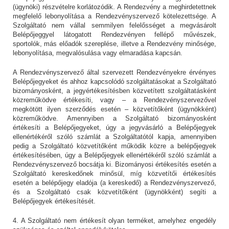
(ügynöki) részvételre korlátozódik. A Rendezvény a meghirdetettnek
megfelelő lebonyolítása a Rendezvényszervező kötelezettsége. A
Szolgáltató nem vállal semmilyen felelősséget a megvásárolt
Belépőjeggyel látogatott Rendezvényen fellépő művészek,
sportolók, más előadók szereplése, illetve a Rendezvény minősége,
lebonyolítása, megvalósulása vagy elmaradása kapcsán.
A Rendezvényszervező által szervezett Rendezvényekre érvényes
Belépőjegyeket és ahhoz kapcsolódó szolgáltatásokat a Szolgáltató
bizományosként, a jegyértékesítésben közvetített szolgáltatásként
közreműködve értékesíti, vagy – a Rendezvényszervezővel
megkötött ilyen szerződés esetén – közvetítőként (ügynökként)
közreműködve. Amennyiben a Szolgáltató bizományosként
értékesíti a Belépőjegyeket, úgy a jegyvásárló a Belépőjegyek
ellenértékéről szóló számlát a Szolgáltatótól kapja, amennyiben
pedig a Szolgáltató közvetítőként működik közre a belépőjegyek
értékesítésében, úgy a Belépőjegyek ellenértékéről szóló számlát a
Rendezvényszervező bocsátja ki. Bizományosi értékesítés esetén a
Szolgáltató kereskedőnek minősül, míg közvetítői értékesítés
esetén a belépőjegy eladója (a kereskedő) a Rendezvényszervező,
és a Szolgáltató csak közvetítőként (ügynökként) segíti a
Belépőjegyek értékesítését.
4. A Szolgáltató nem értékesít olyan terméket, amelyhez engedély