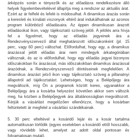
árképzés során e tényezők és az előadásra rendelkezésre álló
helyek figyelembevételével állapítja meg a rendszer az aktuális árat.
Ezért az ár felfelé és lefelé is módosulhat. A dinamikus árazás során
a keresleti és kínálati viszonyok eltérő árat indukálhatnak az azonos
program különböző előadásaira. Az éppen dinamikusan árazott
előadásokat ikon, vagy tájékoztató szöveg jelöli. A jelölés arra hívja
fel a figyelmet, hogy az előadás jegyeinek ára a
Rendezvényszervező által meghatározott időszakonként (pl. 15
perc, vagy 60 perc) változhat. Előfordulhat, hogy egy, a dinamikus
árazással jelölt előadás árai nem mindegyik árkategóriában
változnak, és az is előfordulhat, hogy egy előadás jegyei bizonyos
időszakokban fix árazással, más időszakokban dinamikus árazással
árazódnak, a Rendezvényszervező döntéseinek megfelelően. A
dinamikus árazást jelző ikon vagy tájékoztató szöveg a pillanatnyi
állapotról ad tájékoztatást. Lehetséges, hogy a Belépőjegy ára
megváltozik, míg Ön a programok között keres, ugyanakkor a
Belépőjegy ára a kosárba helyezést követően akkor sem változik
meg, ha közben a Belépőjegyek ára általánosságban megváltozott.
Kérjük a vásárlást megelőzően ellenőrizze, hogy a kosárban
feltüntetett ár megfelel a vásárlási szándékainak.
5. 30 perc elteltével a kosáridő lejár és a kosár tartalma
automatikusan törlődik (egyes esetekben a kosáridő ettől hosszabb,
vagy rövidebb lehet, amelyet az adott oldal pontosan és
folyamatosan mutat).