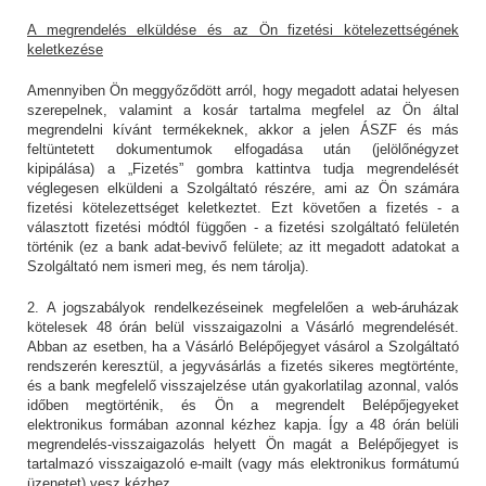
A megrendelés elküldése és az Ön fizetési kötelezettségének
keletkezése
Amennyiben Ön meggyőződött arról, hogy megadott adatai helyesen
szerepelnek, valamint a kosár tartalma megfelel az Ön által
megrendelni kívánt termékeknek, akkor a jelen ÁSZF és más
feltüntetett dokumentumok elfogadása után (jelölőnégyzet
kipipálása) a „Fizetés” gombra kattintva tudja megrendelését
véglegesen elküldeni a Szolgáltató részére, ami az Ön számára
fizetési kötelezettséget keletkeztet. Ezt követően a fizetés - a
választott fizetési módtól függően - a fizetési szolgáltató felületén
történik (ez a bank adat-bevivő felülete; az itt megadott adatokat a
Szolgáltató nem ismeri meg, és nem tárolja).
2. A jogszabályok rendelkezéseinek megfelelően a web-áruházak
kötelesek 48 órán belül visszaigazolni a Vásárló megrendelését.
Abban az esetben, ha a Vásárló Belépőjegyet vásárol a Szolgáltató
rendszerén keresztül, a jegyvásárlás a fizetés sikeres megtörténte,
és a bank megfelelő visszajelzése után gyakorlatilag azonnal, valós
időben megtörténik, és Ön a megrendelt Belépőjegyeket
elektronikus formában azonnal kézhez kapja. Így a 48 órán belüli
megrendelés-visszaigazolás helyett Ön magát a Belépőjegyet is
tartalmazó visszaigazoló e-mailt (vagy más elektronikus formátumú
üzenetet) vesz kézhez.