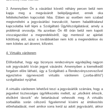
3. Amennyiben Ön a vásárlást követő néhány percen belül nem
kapja meg a megvásárolt belépőjegyeket, ennek oka
feltételezhetően kapcsolati hiba. Ebben az esetben nem szabad
megismételni a jegyvásárlási tranzakciót, hanem haladéktalanul
kapcsolatba kell lépni a Szolgáltató Ügyfélszolgálatával, amely a
problémát orvosolja. Ha azonban Ön 48 órán belül nem kapott
visszaigazolást a megrendeléséről, úgy mentesül az ajánlati
kötöttség alól, azaz a továbbiakban nem köti a megrendelése és
nem köteles azt átvenni, kifizetni.
4. Virtuális váróterem
Előfordulhat, hogy egy bizonyos rendezvényre egyidejűleg nagyon
sok jegyvásárló kíván jegyet vásárolni. Amennyiben a kiemelkedő
forgalom előre látható, úgy a Szolgáltató a Rendezvényszervezővel
egyeztetve úgynevezett virtuális váróterem („sorba-állító”)
szolgáltatást nyújthat.
A virtuális váróterem lehetővé teszi a jegyvásárlók számára, hogy a
jegyeiket tisztességes ügyfélkezelés mellett, az „elsőként érkezik,
elsőként távozik” elv betartásával vehessék meg. A virtuális
sorbaállás során célszerű figyelemmel kísérni az értékesítés
előrehaladását, mert amikor sorra kerül az adott jegyvásárló, akkor