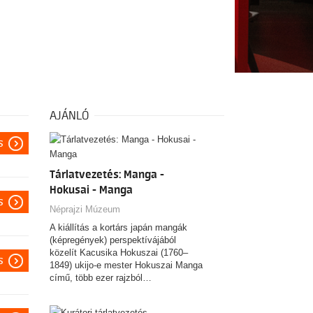
AJÁNLÓ
s
Tárlatvezetés: Manga -
Hokusai - Manga
s
Néprajzi Múzeum
A kiállítás a kortárs japán mangák
(képregények) perspektívájából
közelít Kacusika Hokuszai (1760–
s
1849) ukijo-e mester Hokuszai Manga
című, több ezer rajzból…