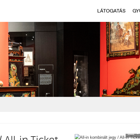
LÁTOGATÁS
GY
9