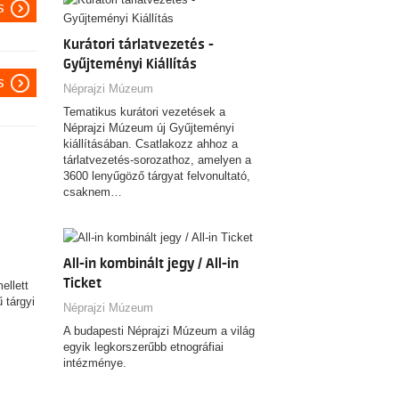
s
Kurátori tárlatvezetés -
Gyűjteményi Kiállítás
s
Néprajzi Múzeum
Tematikus kurátori vezetések a
Néprajzi Múzeum új Gyűjteményi
kiállításában. Csatlakozz ahhoz a
tárlatvezetés-sorozathoz, amelyen a
3600 lenyűgöző tárgyat felvonultató,
csaknem…
All-in kombinált jegy / All-in
Ticket
ellett
 tárgyi
Néprajzi Múzeum
A budapesti Néprajzi Múzeum a világ
egyik legkorszerűbb etnográfiai
intézménye.