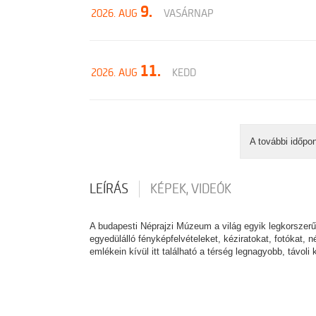
9.
2026. AUG
VASÁRNAP
11.
2026. AUG
KEDD
A további időpo
LEÍRÁS
KÉPEK, VIDEÓK
A budapesti Néprajzi Múzeum a világ egyik legkorszerű
egyedülálló fényképfelvételeket, kéziratokat, fotókat, n
emlékein kívül itt található a térség legnagyobb, távoli