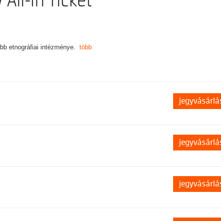
 All-in Ticket
űbb etnográfiai intézménye.
több
jegyvásárlá
jegyvásárlá
jegyvásárlá