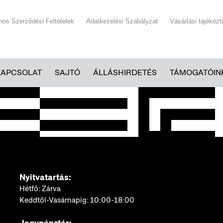
ános Szerződési Feltételek
Adatkezelési Szabályzat
Vásárlási tájékozt
KAPCSOLAT
SAJTÓ
ÁLLÁSHIRDETÉS
TÁMOGATÓIN
Nyitvatartás:
Hétfő: Zárva
Keddtől-Vasárnapig: 10:00-18:00