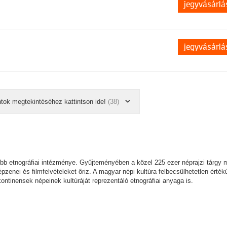
jegyvásárlá
jegyvásárlá
ntok megtekintéséhez kattintson ide!
(38)
bb etnográfiai intézménye. Gyűjteményében a közel 225 ezer néprajzi tárgy m
épzenei és filmfelvételeket őriz. A magyar népi kultúra felbecsülhetetlen értékű
 kontinensek népeinek kultúráját reprezentáló etnográfiai anyaga is.