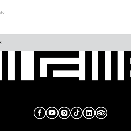
ató
K