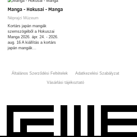
Manga - Hokusai - Manga
Néprajzi Múzeum
Kortárs japán mangák
szemszögéből a Hokuszai
Manga 2026. ápr. 24. - 2026.
aug. 16 A kiállítás a kortárs
japán mangák…
Általános Szerződési Feltételek
Adatkezelési Szabályzat
Vásárlási tájékoztató