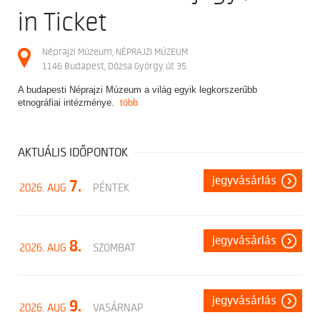
in Ticket
Néprajzi Múzeum, NÉPRAJZI MÚZEUM
1146 Budapest, Dózsa György út 35.
A budapesti Néprajzi Múzeum a világ egyik legkorszerűbb
etnográfiai intézménye.
több
AKTUÁLIS IDŐPONTOK
jegyvásárlás
7.
2026. AUG
PÉNTEK
jegyvásárlás
8.
2026. AUG
SZOMBAT
jegyvásárlás
9.
2026. AUG
VASÁRNAP