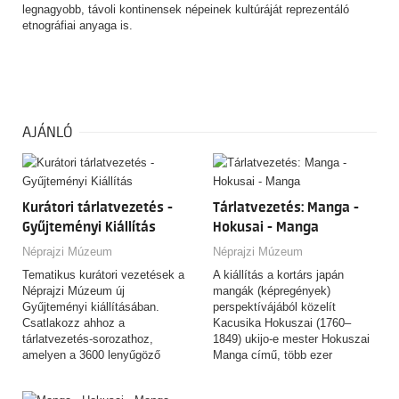
legnagyobb, távoli kontinensek népeinek kultúráját reprezentáló
etnográfiai anyaga is.
AJÁNLÓ
Kurátori tárlatvezetés -
Tárlatvezetés: Manga -
Gyűjteményi Kiállítás
Hokusai - Manga
Néprajzi Múzeum
Néprajzi Múzeum
Tematikus kurátori vezetések a
A kiállítás a kortárs japán
Néprajzi Múzeum új
mangák (képregények)
Gyűjteményi kiállításában.
perspektívájából közelít
Csatlakozz ahhoz a
Kacusika Hokuszai (1760–
tárlatvezetés-sorozathoz,
1849) ukijo-e mester Hokuszai
amelyen a 3600 lenyűgöző
Manga című, több ezer
tárgyat felvonultató,
rajzból…
csaknem…