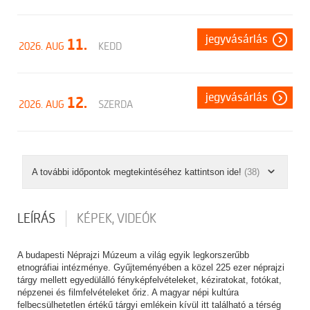
jegyvásárlás
11.
2026. AUG
KEDD
jegyvásárlás
12.
2026. AUG
SZERDA
A további időpontok megtekintéséhez kattintson ide!
(38)
LEÍRÁS
KÉPEK, VIDEÓK
A budapesti Néprajzi Múzeum a világ egyik legkorszerűbb
etnográfiai intézménye. Gyűjteményében a közel 225 ezer néprajzi
tárgy mellett egyedülálló fényképfelvételeket, kéziratokat, fotókat,
népzenei és filmfelvételeket őriz. A magyar népi kultúra
felbecsülhetetlen értékű tárgyi emlékein kívül itt található a térség