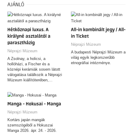
AJÁNLÓ
Hétköznapi luxus. A
All-in kombinált jegy / All-
királyné asztalától a
in Ticket
parasztházig
Néprajzi Múzeum
Néprajzi Múzeum
A budapesti Néprajzi Múzeum a
világ egyik legkorszerűbb
A Zsolnay, a holicsi, a
etnográfiai intézménye.
hollóházi, a Fischer és a
köznépi kerámiák sosem látott
válogatása találkozik a Néprajzi
Múzeum kiállítóterében,…
Manga - Hokusai - Manga
Néprajzi Múzeum
Kortárs japán mangák
szemszögéből a Hokuszai
Manga 2026. ápr. 24. - 2026.