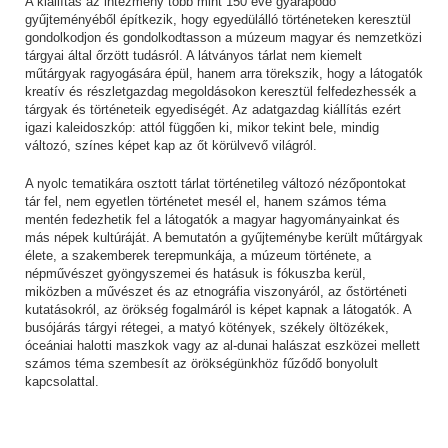
A kiállítás az intézmény több mint 150 éve gyarapodó
gyűjteményéből építkezik, hogy egyedülálló történeteken keresztül
gondolkodjon és gondolkodtasson a múzeum magyar és nemzetközi
tárgyai által őrzött tudásról. A látványos tárlat nem kiemelt
műtárgyak ragyogására épül, hanem arra törekszik, hogy a látogatók
kreatív és részletgazdag megoldásokon keresztül felfedezhessék a
tárgyak és történeteik egyediségét. Az adatgazdag kiállítás ezért
igazi kaleidoszkóp: attól függően ki, mikor tekint bele, mindig
változó, színes képet kap az őt körülvevő világról.
A nyolc tematikára osztott tárlat történetileg változó nézőpontokat
tár fel, nem egyetlen történetet mesél el, hanem számos téma
mentén fedezhetik fel a látogatók a magyar hagyományainkat és
más népek kultúráját. A bemutatón a gyűjteménybe került műtárgyak
élete, a szakemberek terepmunkája, a múzeum története, a
népművészet gyöngyszemei és hatásuk is fókuszba kerül,
miközben a művészet és az etnográfia viszonyáról, az őstörténeti
kutatásokról, az örökség fogalmáról is képet kapnak a látogatók. A
busójárás tárgyi rétegei, a matyó kötények, székely öltözékek,
óceániai halotti maszkok vagy az al-dunai halászat eszközei mellett
számos téma szembesít az örökségünkhöz fűződő bonyolult
kapcsolattal.