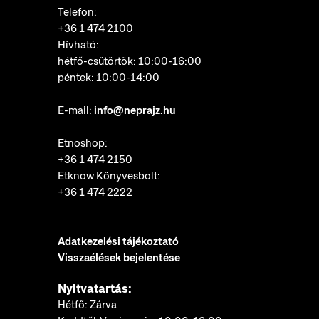
Telefon:
+36 1 474 2100
Hívható:
hétfő-csütörtök: 10:00-16:00
péntek: 10:00-14:00
E-mail:
info@neprajz.hu
Etnoshop:
+36 1 474 2150
Etknow Könyvesbolt:
+36 1 474 2222
Adatkezelési tájékoztató
Visszaélések bejelentése
Nyitvatartás:
Hétfő: Zárva