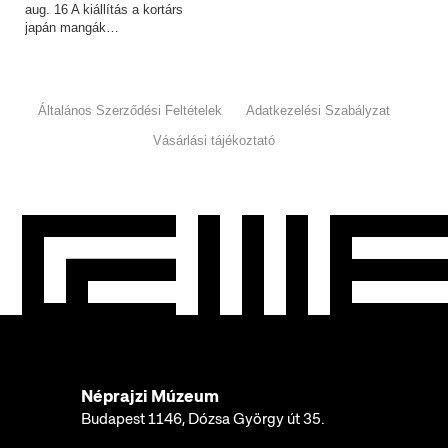
aug. 16 A kiállítás a kortárs
japán mangák…
Általános Szerződési Feltételek
Adatkezelési Szabályzat
Vásárlási tájékoztató
Néprajzi Múzeum
Budapest 1146, Dózsa György út 35.