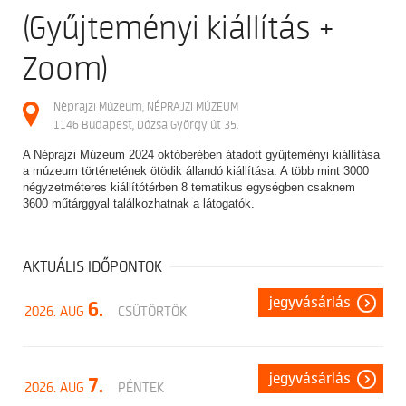
(Gyűjteményi kiállítás +
Zoom)
Néprajzi Múzeum, NÉPRAJZI MÚZEUM
1146 Budapest, Dózsa György út 35.
A Néprajzi Múzeum 2024 októberében átadott gyűjteményi kiállítása
a múzeum történetének ötödik állandó kiállítása. A több mint 3000
négyzetméteres kiállítótérben 8 tematikus egységben csaknem
3600 műtárggyal találkozhatnak a látogatók.
AKTUÁLIS IDŐPONTOK
jegyvásárlás
6.
2026. AUG
CSÜTÖRTÖK
jegyvásárlás
7.
2026. AUG
PÉNTEK