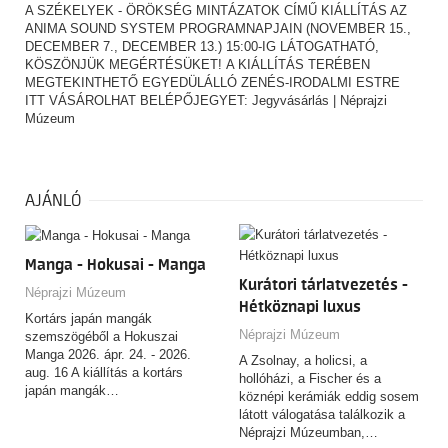
A SZÉKELYEK - ÖRÖKSÉG MINTÁZATOK CÍMŰ KIÁLLÍTÁS AZ
ANIMA SOUND SYSTEM PROGRAMNAPJAIN (NOVEMBER 15.,
DECEMBER 7., DECEMBER 13.) 15:00-IG LÁTOGATHATÓ,
KÖSZÖNJÜK MEGÉRTÉSÜKET! A KIÁLLÍTÁS TERÉBEN
MEGTEKINTHETŐ EGYEDÜLÁLLÓ ZENÉS-IRODALMI ESTRE
ITT VÁSÁROLHAT BELÉPŐJEGYET:
Jegyvásárlás | Néprajzi
Múzeum
AJÁNLÓ
Manga - Hokusai - Manga
Kurátori tárlatvezetés -
Néprajzi Múzeum
Hétköznapi luxus
Kortárs japán mangák
Néprajzi Múzeum
szemszögéből a Hokuszai
Manga 2026. ápr. 24. - 2026.
A Zsolnay, a holicsi, a
aug. 16 A kiállítás a kortárs
hollóházi, a Fischer és a
japán mangák…
köznépi kerámiák eddig sosem
látott válogatása találkozik a
Néprajzi Múzeumban,…