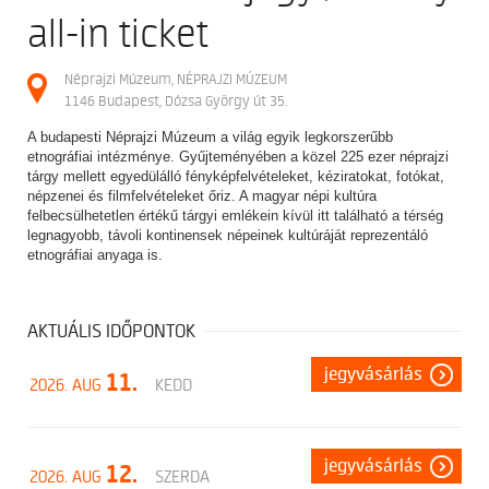
all-in ticket
Néprajzi Múzeum, NÉPRAJZI MÚZEUM
1146 Budapest, Dózsa György út 35.
A budapesti Néprajzi Múzeum a világ egyik legkorszerűbb
etnográfiai intézménye. Gyűjteményében a közel 225 ezer néprajzi
tárgy mellett egyedülálló fényképfelvételeket, kéziratokat, fotókat,
népzenei és filmfelvételeket őriz. A magyar népi kultúra
felbecsülhetetlen értékű tárgyi emlékein kívül itt található a térség
legnagyobb, távoli kontinensek népeinek kultúráját reprezentáló
etnográfiai anyaga is.
AKTUÁLIS IDŐPONTOK
jegyvásárlás
11.
2026. AUG
KEDD
jegyvásárlás
12.
2026. AUG
SZERDA