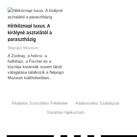
Hétköznapi luxus. A
királyné asztalától a
parasztházig
Néprajzi Múzeum
A Zsolnay, a holicsi, a
hollóházi, a Fischer és a
köznépi kerámiák sosem látott
válogatása találkozik a Néprajzi
Múzeum kiállítóterében,…
Általános Szerződési Feltételek
Adatkezelési Szabályzat
Vásárlási tájékoztató