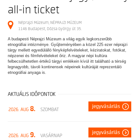
all-in ticket
Néprajzi Múzeum, NÉPRAJZI MÚZEUM
1146 Budapest, Dózsa György út 35.
A budapesti Néprajzi Múzeum a világ egyik legkorszerűbb
etnográfiai intézménye. Gyűjteményében a közel 225 ezer néprajzi
tárgy mellett egyedülálló fényképfelvételeket, kéziratokat, fotókat,
népzenei és filmfelvételeket őriz. A magyar népi kultúra
felbecsülhetetlen értékű tárgyi emlékein kívül itt található a térség
legnagyobb, távoli kontinensek népeinek kultúráját reprezentáló
etnográfiai anyaga is.
AKTUÁLIS IDŐPONTOK
jegyvásárlás
8.
2026. AUG
SZOMBAT
jegyvásárlás
9.
2026. AUG
VASÁRNAP