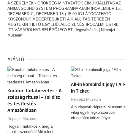
A SZÉKELYEK - ÖRÖKSÉG MINTÁZATOK CÍMŰ KIÁLLÍTÁS AZ
ANIMA SOUND SYSTEM PROGRAMNAPJAIN (NOVEMBER 15.,
DECEMBER 7., DECEMBER 13.) 15:00-IG LÁTOGATHATÓ,
KÖSZÖNJÜK MEGÉRTÉSÜKET! A KIÁLLÍTÁS TERÉBEN
MEGTEKINTHETŐ EGYEDÜLÁLLÓ ZENÉS-IRODALMI ESTRE
ITT VÁSÁROLHAT BELÉPŐJEGYET:
Jegyvásárlás | Néprajzi
Múzeum
AJÁNLÓ
All-in kombinált jegy / All-
Kurátori tárlatvezetés - A
in Ticket
szépség rítusai – Tolldísz
Néprajzi Múzeum
és testfestés
A budapesti Néprajzi Múzeum a
Amazóniában
világ egyik legkorszerűbb
etnográfiai intézménye.
Néprajzi Múzeum
Hogyan mutatkozik meg a
rituális szépség? Mit jelent