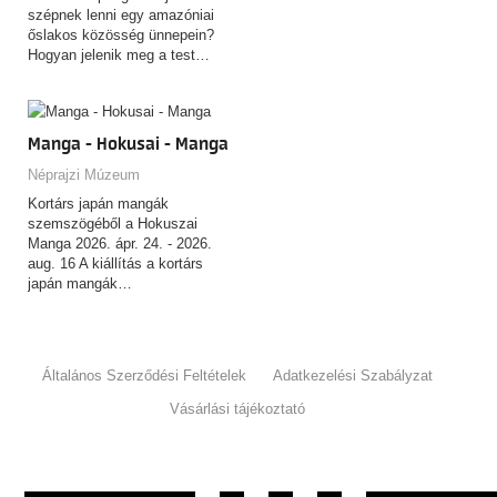
szépnek lenni egy amazóniai
őslakos közösség ünnepein?
Hogyan jelenik meg a test…
Manga - Hokusai - Manga
Néprajzi Múzeum
Kortárs japán mangák
szemszögéből a Hokuszai
Manga 2026. ápr. 24. - 2026.
aug. 16 A kiállítás a kortárs
japán mangák…
Általános Szerződési Feltételek
Adatkezelési Szabályzat
Vásárlási tájékoztató