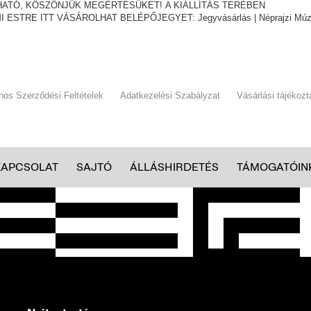
THATÓ, KÖSZÖNJÜK MEGÉRTÉSÜKET! A KIÁLLÍTÁS TERÉBEN
I ESTRE ITT VÁSÁROLHAT BELÉPŐJEGYET:
Jegyvásárlás | Néprajzi M
ános Szerződési Feltételek
Adatkezelési Szabályzat
Vásárlási tájékozt
KAPCSOLAT
SAJTÓ
ÁLLÁSHIRDETÉS
TÁMOGATÓIN