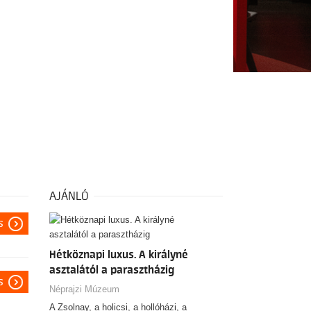
AJÁNLÓ
s
Hétköznapi luxus. A királyné
asztalától a parasztházig
s
Néprajzi Múzeum
A Zsolnay, a holicsi, a hollóházi, a