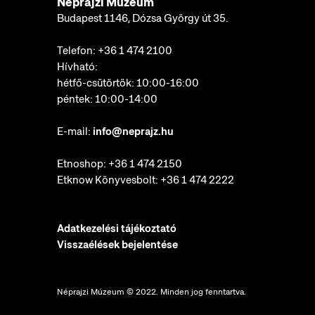
Néprajzi Múzeum
Budapest 1146, Dózsa György út 35.
Telefon:
+36 1 474 2100
Hívható:
hétfő-csütörtök: 10:00-16:00
péntek: 10:00-14:00
E-mail:
info@neprajz.hu
Etnoshop:
+36 1 474 2150
Etknow Könyvesbolt:
+36 1 474 2222
Adatkezelési tájékoztató
Visszaélések bejelentése
Néprajzi Múzeum © 2022. Minden jog fenntartva.