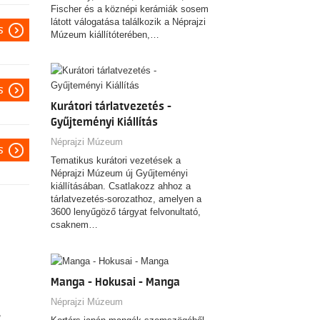
Fischer és a köznépi kerámiák sosem
látott válogatása találkozik a Néprajzi
s
Múzeum kiállítóterében,…
s
Kurátori tárlatvezetés -
Gyűjteményi Kiállítás
Néprajzi Múzeum
s
Tematikus kurátori vezetések a
Néprajzi Múzeum új Gyűjteményi
kiállításában. Csatlakozz ahhoz a
tárlatvezetés-sorozathoz, amelyen a
3600 lenyűgöző tárgyat felvonultató,
csaknem…
Manga - Hokusai - Manga
Néprajzi Múzeum
,