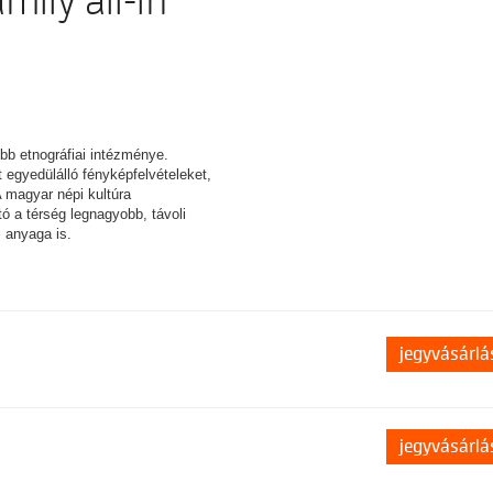
amily all-in
bb etnográfiai intézménye.
 egyedülálló fényképfelvételeket,
 A magyar népi kultúra
ató a térség legnagyobb, távoli
i anyaga is.
jegyvásárlá
jegyvásárlá