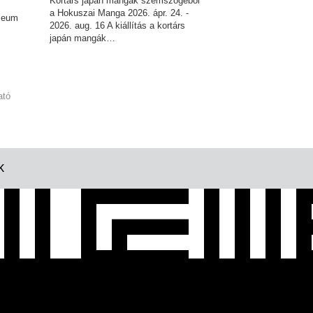
Kortárs japán mangák szemszögéből
a Hokuszai Manga 2026. ápr. 24. -
úzeum
2026. aug. 16 A kiállítás a kortárs
japán mangák…
ató
K