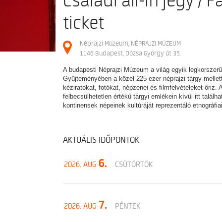
Családi all-in jegy / F
ticket
Néprajzi Múzeum, NÉPRAJZI MÚZEUM
1146 Budapest, Dózsa György út 35.
A budapesti Néprajzi Múzeum a világ egyik legkorszerű
Gyűjteményében a közel 225 ezer néprajzi tárgy mellett
kéziratokat, fotókat, népzenei és filmfelvételeket őriz.
felbecsülhetetlen értékű tárgyi emlékein kívül itt találh
kontinensek népeinek kultúráját reprezentáló etnográfia
AKTUÁLIS IDŐPONTOK
6.
2026. AUG
CSÜTÖRTÖK
7.
2026. AUG
PÉNTEK