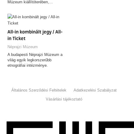
Múzeum kiállítóterében,…
All-in kombinált jegy / All-
in Ticket
Néprajzi Múzeum
A budapesti Néprajzi Múzeum a
világ egyik legkorszerűbb
etnográfiai intézménye.
Általános Szerződési Feltételek
Adatkezelési Szabályzat
Vásárlási tájékoztató