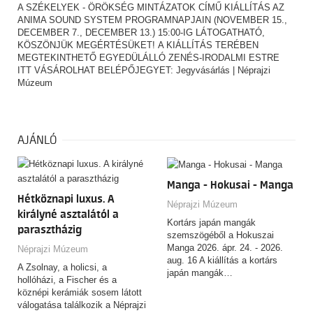
A SZÉKELYEK - ÖRÖKSÉG MINTÁZATOK CÍMŰ KIÁLLÍTÁS AZ
ANIMA SOUND SYSTEM PROGRAMNAPJAIN (NOVEMBER 15.,
DECEMBER 7., DECEMBER 13.) 15:00-IG LÁTOGATHATÓ,
KÖSZÖNJÜK MEGÉRTÉSÜKET! A KIÁLLÍTÁS TERÉBEN
MEGTEKINTHETŐ EGYEDÜLÁLLÓ ZENÉS-IRODALMI ESTRE
ITT VÁSÁROLHAT BELÉPŐJEGYET:
Jegyvásárlás | Néprajzi
Múzeum
AJÁNLÓ
Manga - Hokusai - Manga
Hétköznapi luxus. A
Néprajzi Múzeum
királyné asztalától a
Kortárs japán mangák
parasztházig
szemszögéből a Hokuszai
Manga 2026. ápr. 24. - 2026.
Néprajzi Múzeum
aug. 16 A kiállítás a kortárs
A Zsolnay, a holicsi, a
japán mangák…
hollóházi, a Fischer és a
köznépi kerámiák sosem látott
válogatása találkozik a Néprajzi