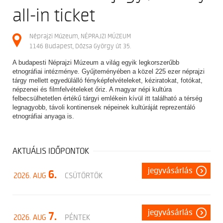
all-in ticket
Néprajzi Múzeum, NÉPRAJZI MÚZEUM
1146 Budapest, Dózsa György út 35.
A budapesti Néprajzi Múzeum a világ egyik legkorszerűbb
etnográfiai intézménye. Gyűjteményében a közel 225 ezer néprajzi
tárgy mellett egyedülálló fényképfelvételeket, kéziratokat, fotókat,
népzenei és filmfelvételeket őriz. A magyar népi kultúra
felbecsülhetetlen értékű tárgyi emlékein kívül itt található a térség
legnagyobb, távoli kontinensek népeinek kultúráját reprezentáló
etnográfiai anyaga is.
AKTUÁLIS IDŐPONTOK
jegyvásárlás
6.
2026. AUG
CSÜTÖRTÖK
jegyvásárlás
7.
2026. AUG
PÉNTEK