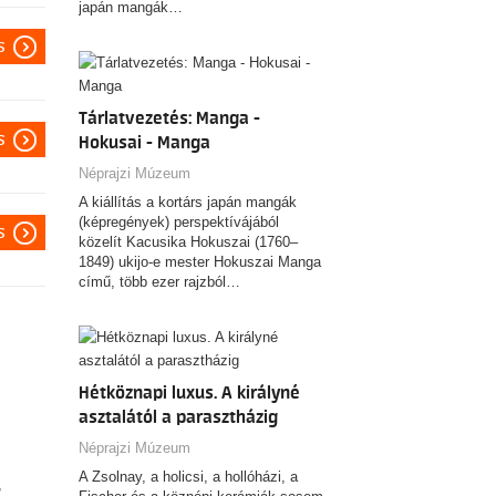
japán mangák…
s
Tárlatvezetés: Manga -
s
Hokusai - Manga
Néprajzi Múzeum
A kiállítás a kortárs japán mangák
(képregények) perspektívájából
s
közelít Kacusika Hokuszai (1760–
1849) ukijo-e mester Hokuszai Manga
című, több ezer rajzból…
Hétköznapi luxus. A királyné
asztalától a parasztházig
Néprajzi Múzeum
A Zsolnay, a holicsi, a hollóházi, a
,