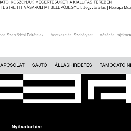
THATÓ, KÖSZÖNJÜK MEGÉRTÉSÜKET! A KIÁLLÍTÁS TERÉBEN
I ESTRE ITT VÁSÁROLHAT BELÉPŐJEGYET:
Jegyvásárlás | Néprajzi M
ános Szerződési Feltételek
Adatkezelési Szabályzat
Vásárlási tájékozt
KAPCSOLAT
SAJTÓ
ÁLLÁSHIRDETÉS
TÁMOGATÓIN
Nyitvatartás: