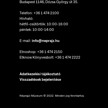
Budapest 1146, Dózsa György út 35.
Telefon:
+36 1 474 2100
Hívható:
hétfő-csütörtök: 10:00-16:00
péntek: 10:00-14:00
E-mail:
info@neprajz.hu
Etnoshop:
+36 1 474 2150
Etknow Könyvesbolt:
+36 1 474 2222
Adatkezelési tájékoztató
Visszaélések bejelentése
Néprajzi Múzeum © 2022. Minden jog fenntartva.