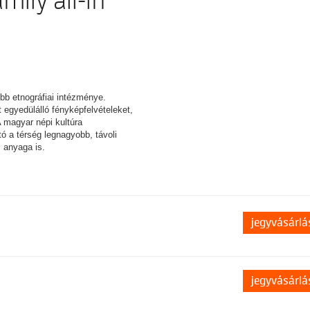
amily all-in
bb etnográfiai intézménye.
 egyedülálló fényképfelvételeket,
 A magyar népi kultúra
ató a térség legnagyobb, távoli
i anyaga is.
jegyvásárlá
jegyvásárlá