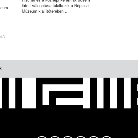
Fischer és a köznépi kerámiák sosem
látott válogatása találkozik a Néprajzi
úzeum
Múzeum kiállítóterében,…
ató
K