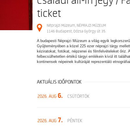
Családi all-in jegy / F
ticket
Néprajzi Múzeum, NÉPRAJZI MÚZEUM
1146 Budapest, Dózsa György út 35.
A budapesti Néprajzi Múzeum a világ egyik legkorszerű
Gyűjteményében a közel 225 ezer néprajzi tárgy mellett
kéziratokat, fotókat, népzenei és filmfelvételeket őriz.
felbecsülhetetlen értékű tárgyi emlékein kívül itt találh
kontinensek népeinek kultúráját reprezentáló etnográfia
AKTUÁLIS IDŐPONTOK
6.
2026. AUG
CSÜTÖRTÖK
7.
2026. AUG
PÉNTEK