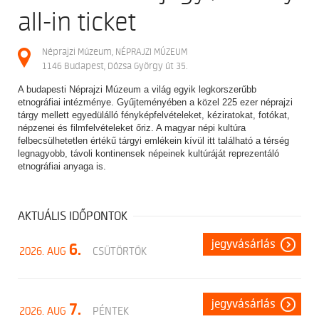
all-in ticket
Néprajzi Múzeum, NÉPRAJZI MÚZEUM
1146 Budapest, Dózsa György út 35.
A budapesti Néprajzi Múzeum a világ egyik legkorszerűbb
etnográfiai intézménye. Gyűjteményében a közel 225 ezer néprajzi
tárgy mellett egyedülálló fényképfelvételeket, kéziratokat, fotókat,
népzenei és filmfelvételeket őriz. A magyar népi kultúra
felbecsülhetetlen értékű tárgyi emlékein kívül itt található a térség
legnagyobb, távoli kontinensek népeinek kultúráját reprezentáló
etnográfiai anyaga is.
AKTUÁLIS IDŐPONTOK
jegyvásárlás
6.
2026. AUG
CSÜTÖRTÖK
jegyvásárlás
7.
2026. AUG
PÉNTEK