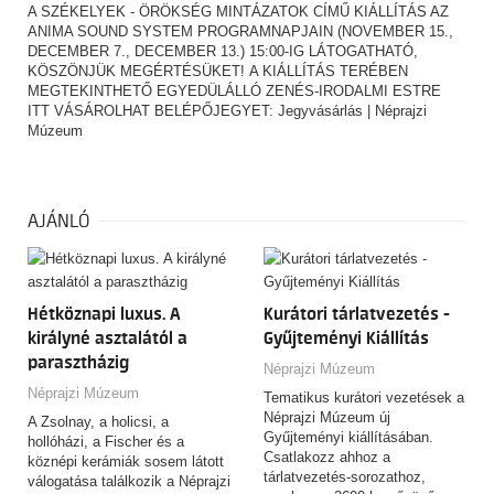
A SZÉKELYEK - ÖRÖKSÉG MINTÁZATOK CÍMŰ KIÁLLÍTÁS AZ
ANIMA SOUND SYSTEM PROGRAMNAPJAIN (NOVEMBER 15.,
DECEMBER 7., DECEMBER 13.) 15:00-IG LÁTOGATHATÓ,
KÖSZÖNJÜK MEGÉRTÉSÜKET! A KIÁLLÍTÁS TERÉBEN
MEGTEKINTHETŐ EGYEDÜLÁLLÓ ZENÉS-IRODALMI ESTRE
ITT VÁSÁROLHAT BELÉPŐJEGYET:
Jegyvásárlás | Néprajzi
Múzeum
AJÁNLÓ
Hétköznapi luxus. A
Kurátori tárlatvezetés -
királyné asztalától a
Gyűjteményi Kiállítás
parasztházig
Néprajzi Múzeum
Néprajzi Múzeum
Tematikus kurátori vezetések a
Néprajzi Múzeum új
A Zsolnay, a holicsi, a
Gyűjteményi kiállításában.
hollóházi, a Fischer és a
Csatlakozz ahhoz a
köznépi kerámiák sosem látott
tárlatvezetés-sorozathoz,
válogatása találkozik a Néprajzi