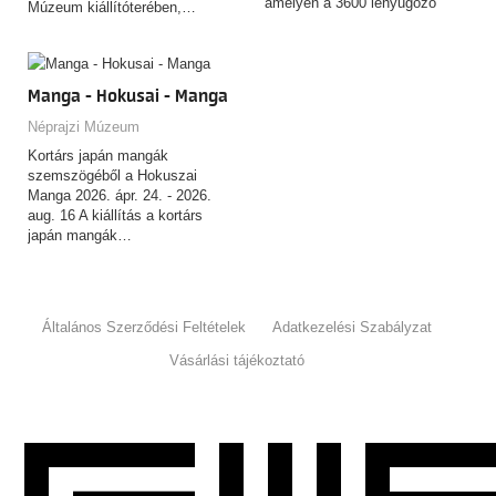
amelyen a 3600 lenyűgöző
Múzeum kiállítóterében,…
tárgyat felvonultató,
csaknem…
Manga - Hokusai - Manga
Néprajzi Múzeum
Kortárs japán mangák
szemszögéből a Hokuszai
Manga 2026. ápr. 24. - 2026.
aug. 16 A kiállítás a kortárs
japán mangák…
Általános Szerződési Feltételek
Adatkezelési Szabályzat
Vásárlási tájékoztató