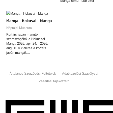
Manga című, több ezer
rajzból…
Manga - Hokusai - Manga
Néprajzi Múzeum
Kortárs japán mangák
szemszögéből a Hokuszai
Manga 2026. ápr. 24. - 2026.
aug. 16 A kiállítás a kortárs
japán mangák…
Általános Szerződési Feltételek
Adatkezelési Szabályzat
Vásárlási tájékoztató