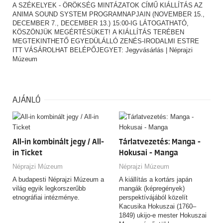
A SZÉKELYEK - ÖRÖKSÉG MINTÁZATOK CÍMŰ KIÁLLÍTÁS AZ
ANIMA SOUND SYSTEM PROGRAMNAPJAIN (NOVEMBER 15.,
DECEMBER 7., DECEMBER 13.) 15:00-IG LÁTOGATHATÓ,
KÖSZÖNJÜK MEGÉRTÉSÜKET! A KIÁLLÍTÁS TERÉBEN
MEGTEKINTHETŐ EGYEDÜLÁLLÓ ZENÉS-IRODALMI ESTRE
ITT VÁSÁROLHAT BELÉPŐJEGYET:
Jegyvásárlás | Néprajzi
Múzeum
AJÁNLÓ
All-in kombinált jegy / All-
Tárlatvezetés: Manga -
in Ticket
Hokusai - Manga
Néprajzi Múzeum
Néprajzi Múzeum
A budapesti Néprajzi Múzeum a
A kiállítás a kortárs japán
világ egyik legkorszerűbb
mangák (képregények)
etnográfiai intézménye.
perspektívájából közelít
Kacusika Hokuszai (1760–
1849) ukijo-e mester Hokuszai