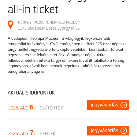
all-in ticket
Néprajzi Múzeum, NÉPRAJZI MÚZEUM
1146 Budapest, Dózsa György út 35.
A budapesti Néprajzi Múzeum a világ egyik legkorszerűbb
etnográfiai intézménye. Gyűjteményében a közel 225 ezer néprajzi
tárgy mellett egyedülálló fényképfelvételeket, kéziratokat, fotókat,
népzenei és filmfelvételeket őriz. A magyar népi kultúra
felbecsülhetetlen értékű tárgyi emlékein kívül itt található a térség
legnagyobb, távoli kontinensek népeinek kultúráját reprezentáló
etnográfiai anyaga is.
AKTUÁLIS IDŐPONTOK
jegyvásárlás
6.
2026. AUG
CSÜTÖRTÖK
jegyvásárlás
7.
2026. AUG
PÉNTEK