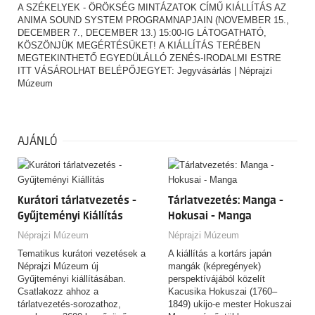
A SZÉKELYEK - ÖRÖKSÉG MINTÁZATOK CÍMŰ KIÁLLÍTÁS AZ
ANIMA SOUND SYSTEM PROGRAMNAPJAIN (NOVEMBER 15.,
DECEMBER 7., DECEMBER 13.) 15:00-IG LÁTOGATHATÓ,
KÖSZÖNJÜK MEGÉRTÉSÜKET! A KIÁLLÍTÁS TERÉBEN
MEGTEKINTHETŐ EGYEDÜLÁLLÓ ZENÉS-IRODALMI ESTRE
ITT VÁSÁROLHAT BELÉPŐJEGYET:
Jegyvásárlás | Néprajzi
Múzeum
AJÁNLÓ
Kurátori tárlatvezetés -
Tárlatvezetés: Manga -
Gyűjteményi Kiállítás
Hokusai - Manga
Néprajzi Múzeum
Néprajzi Múzeum
Tematikus kurátori vezetések a
A kiállítás a kortárs japán
Néprajzi Múzeum új
mangák (képregények)
Gyűjteményi kiállításában.
perspektívájából közelít
Csatlakozz ahhoz a
Kacusika Hokuszai (1760–
tárlatvezetés-sorozathoz,
1849) ukijo-e mester Hokuszai