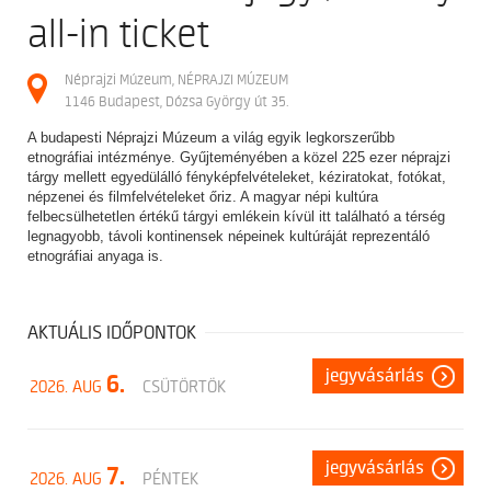
all-in ticket
Néprajzi Múzeum, NÉPRAJZI MÚZEUM
1146 Budapest, Dózsa György út 35.
A budapesti Néprajzi Múzeum a világ egyik legkorszerűbb
etnográfiai intézménye. Gyűjteményében a közel 225 ezer néprajzi
tárgy mellett egyedülálló fényképfelvételeket, kéziratokat, fotókat,
népzenei és filmfelvételeket őriz. A magyar népi kultúra
felbecsülhetetlen értékű tárgyi emlékein kívül itt található a térség
legnagyobb, távoli kontinensek népeinek kultúráját reprezentáló
etnográfiai anyaga is.
AKTUÁLIS IDŐPONTOK
jegyvásárlás
6.
2026. AUG
CSÜTÖRTÖK
jegyvásárlás
7.
2026. AUG
PÉNTEK