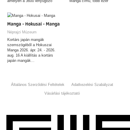
amelyen a 3600 lenyűgöző
Manga című, több ezer
tárgyat felvonultató,
rajzból…
csaknem…
Manga - Hokusai - Manga
Néprajzi Múzeum
Kortárs japán mangák
szemszögéből a Hokuszai
Manga 2026. ápr. 24. - 2026.
aug. 16 A kiállítás a kortárs
japán mangák…
Általános Szerződési Feltételek
Adatkezelési Szabályzat
Vásárlási tájékoztató