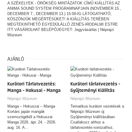
A SZÉKELYEK - ÖRÖKSÉG MINTÁZATOK CÍMŰ KIÁLLÍTÁS AZ
ANIMA SOUND SYSTEM PROGRAMNAPJAIN (NOVEMBER 15.,
DECEMBER 7., DECEMBER 13.) 15:00-IG LÁTOGATHATÓ,
KÖSZÖNJÜK MEGÉRTÉSÜKET! A KIÁLLÍTÁS TERÉBEN
MEGTEKINTHETŐ EGYEDÜLÁLLÓ ZENÉS-IRODALMI ESTRE
ITT VÁSÁROLHAT BELÉPŐJEGYET:
Jegyvásárlás | Néprajzi
Múzeum
AJÁNLÓ
Kurátori Tárlatvezetés:
Kurátori tárlatvezetés -
Manga - Hokusai - Manga
Gyűjteményi Kiállítás
Néprajzi Múzeum
Néprajzi Múzeum
Manga – Hokuszai – Manga
Tematikus kurátori vezetések a
Kortárs japán mangák
Néprajzi Múzeum új
szemszögéből a Hokuszai
Gyűjteményi kiállításában.
Manga 2026. ápr. 24. - 2026.
Csatlakozz ahhoz a
aug. 16. A…
tárlatvezetés-sorozathoz,