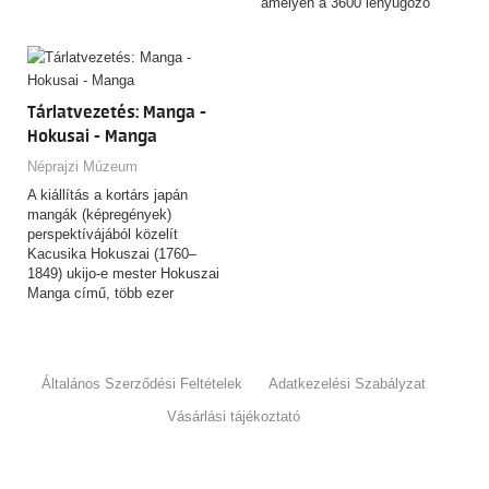
amelyen a 3600 lenyűgöző
tárgyat felvonultató,
csaknem…
Tárlatvezetés: Manga -
Hokusai - Manga
Néprajzi Múzeum
A kiállítás a kortárs japán
mangák (képregények)
perspektívájából közelít
Kacusika Hokuszai (1760–
1849) ukijo-e mester Hokuszai
Manga című, több ezer
rajzból…
Általános Szerződési Feltételek
Adatkezelési Szabályzat
Vásárlási tájékoztató