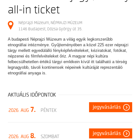
all-in ticket
Néprajzi Múzeum, NÉPRAJZI MÚZEUM
1146 Budapest, Dózsa György út 35.
A budapesti Néprajzi Múzeum a világ egyik legkorszerűbb
etnográfiai intézménye. Gyűjteményében a közel 225 ezer néprajzi
tárgy mellett egyedülálló fényképfelvételeket, kéziratokat, fotókat,
népzenei és filmfelvételeket őriz. A magyar népi kultúra
felbecsülhetetlen értékű tárgyi emlékein kívül itt található a térség
legnagyobb, távoli kontinensek népeinek kultúráját reprezentáló
etnográfiai anyaga is.
AKTUÁLIS IDŐPONTOK
jegyvásárlás
7.
2026. AUG
PÉNTEK
jegyvásárlás
8.
2026. AUG
SZOMBAT