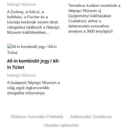
Néprajzi Múzeum
Tematikus kurátori vezetések a
Néprajzi Múzeum új
A Zsolnay, a holicsi, a
Gyűjteményi kiállításában.
hollóházi, a Fischer és a
Csatlakozz ahhoz a
köznépi kerámiák sosem látott
tárlatvezetés-sorozathoz,
válogatása találkozik a Néprajzi
amelyen a 3600 lenyűgöző
Múzeum kiállítóterében,…
tárgyat felvonultató,
csaknem…
All-in kombinált jegy / All-
in Ticket
Néprajzi Múzeum
A budapesti Néprajzi Múzeum a
világ egyik legkorszerűbb
etnográfiai intézménye.
Általános Szerződési Feltételek
Adatkezelési Szabályzat
Vásárlási tájékoztató