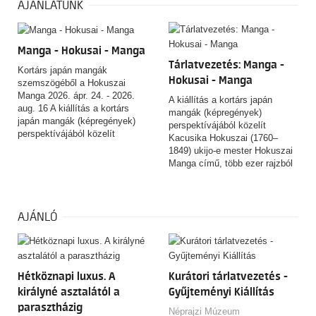
AJÁNLATUNK
Manga - Hokusai - Manga
Tárlatvezetés: Manga -
Kortárs japán mangák
Hokusai - Manga
szemszögéből a Hokuszai
Manga 2026. ápr. 24. - 2026.
A kiállítás a kortárs japán
aug. 16 A kiállítás a kortárs
mangák (képregények)
japán mangák (képregények)
perspektívájából közelít
perspektívájából közelít
Kacusika Hokuszai (1760–
Kacusika Hokuszai (1760–
1849) ukijo-e mester Hokuszai
1849) ukijo-e mester Hokuszai
Manga című, több ezer rajzból
Manga című, több ezer rajzból
álló, rendkívüli hatású
álló, rendkívüli hatású
rajzgyűjteményéhez. A tárlat
rajzgyűjteményéhez. A tárlat
nem azt kívánja igazolni, hogy
nem azt kívánja igazolni, hogy
Hokuszai a mai értelemben vett
AJÁNLÓ
Hokuszai a mai értelemben vett
manga „feltalálója” lett volna,
manga „feltalálója” lett volna,
hanem azt vizsgálja, miként
hanem azt vizsgálja, miként
alakult és változott a „manga”
alakult és változott a „manga”
fogalma, használata és
fogalma, használata és
Hétköznapi luxus. A
Kurátori tárlatvezetés -
jelentése az elmúlt kétszáz év
jelentése az elmúlt kétszáz év
során.
királyné asztalától a
Gyűjteményi Kiállítás
során.
parasztházig
Néprajzi Múzeum