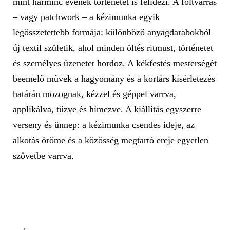
mint harminc évének történetét is felidézi. A foltvarrás
– vagy patchwork – a kézimunka egyik
legösszetettebb formája: különböző anyagdarabokból
új textil születik, ahol minden öltés ritmust, történetet
és személyes üzenetet hordoz. A kékfestés mesterségét
beemelő művek a hagyomány és a kortárs kísérletezés
határán mozognak, kézzel és géppel varrva,
applikálva, tűzve és hímezve. A kiállítás egyszerre
verseny és ünnep: a kézimunka csendes ideje, az
alkotás öröme és a közösség megtartó ereje egyetlen
szövetbe varrva.