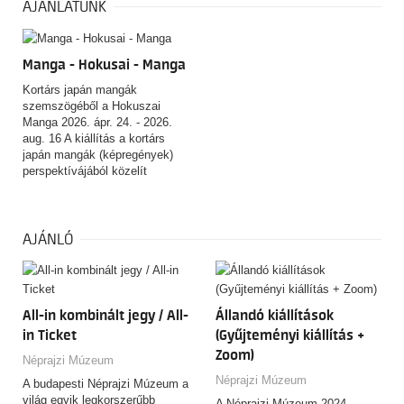
AJÁNLATUNK
Manga - Hokusai - Manga
Kortárs japán mangák
szemszögéből a Hokuszai
Manga 2026. ápr. 24. - 2026.
aug. 16 A kiállítás a kortárs
japán mangák (képregények)
perspektívájából közelít
Kacusika Hokuszai (1760–
1849) ukijo-e mester Hokuszai
Manga című, több ezer rajzból
álló, rendkívüli hatású
AJÁNLÓ
rajzgyűjteményéhez. A tárlat
nem azt kívánja igazolni, hogy
Hokuszai a mai értelemben vett
manga „feltalálója” lett volna,
All-in kombinált jegy / All-
Állandó kiállítások
hanem azt vizsgálja, miként
alakult és változott a „manga”
in Ticket
(Gyűjteményi kiállítás +
fogalma, használata és
Zoom)
Néprajzi Múzeum
jelentése az elmúlt kétszáz év
Néprajzi Múzeum
során.
A budapesti Néprajzi Múzeum a
világ egyik legkorszerűbb
A Néprajzi Múzeum 2024