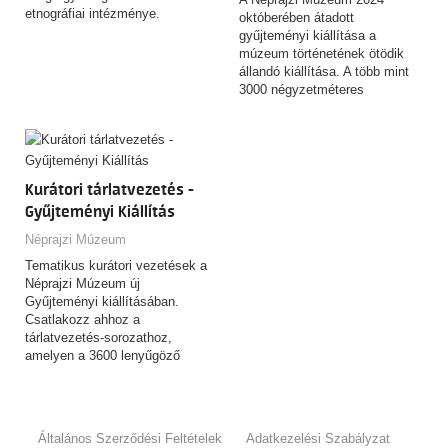
etnográfiai intézménye.
októberében átadott
gyűjteményi kiállítása a
múzeum történetének ötödik
állandó kiállítása. A több mint
3000 négyzetméteres
kiállítótérben…
Kurátori tárlatvezetés -
Gyűjteményi Kiállítás
Néprajzi Múzeum
Tematikus kurátori vezetések a
Néprajzi Múzeum új
Gyűjteményi kiállításában.
Csatlakozz ahhoz a
tárlatvezetés-sorozathoz,
amelyen a 3600 lenyűgöző
tárgyat felvonultató,
csaknem…
Általános Szerződési Feltételek
Adatkezelési Szabályzat