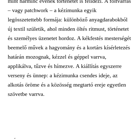
mint harminc évének történetét is felidézi. A foltvarrás
– vagy patchwork – a kézimunka egyik
legösszetettebb formája: különböző anyagdarabokból
új textil születik, ahol minden öltés ritmust, történetet
és személyes üzenetet hordoz. A kékfestés mesterségét
beemelő művek a hagyomány és a kortárs kísérletezés
határán mozognak, kézzel és géppel varrva,
applikálva, tűzve és hímezve. A kiállítás egyszerre
verseny és ünnep: a kézimunka csendes ideje, az
alkotás öröme és a közösség megtartó ereje egyetlen
szövetbe varrva.