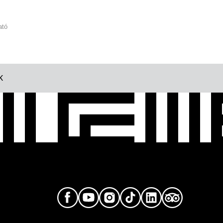
ató
K