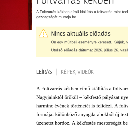
Foltvarrás kékben
A Foltvarrás kékben című kiállítás a foltvarrás mint te
gazdagságát mutatja be.
Nincs aktuális előadás
Ön egy múltbeli eseményre keresett. Kérjük, v
Utolsó előadás dátuma:
2026. július 26. vas
LEÍRÁS
KÉPEK, VIDEÓK
A Foltvarrás kékben című kiállítás a foltva
Nagyjainktól örökül – kékfestő pályázat nye
harminc évének történetét is felidézi. A fo
formája: különböző anyagdarabokból új textil
üzenetet hordoz. A kékfestés mesterségét b