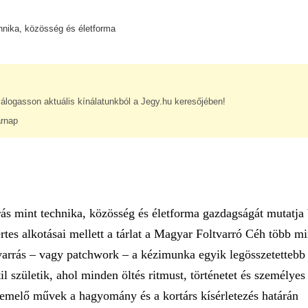
chnika, közösség és életforma
álogasson aktuális kínálatunkból a Jegy.hu keresőjében!
árnap
rrás mint technika, közösség és életforma gazdagságát mutatja
rtes alkotásai mellett a tárlat a Magyar Foltvarró Céh több mi
ltvarrás – vagy patchwork – a kézimunka egyik legösszetettebb
 születik, ahol minden öltés ritmust, történetet és személyes
eemelő művek a hagyomány és a kortárs kísérletezés határán