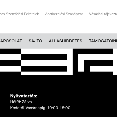
ános Szerződési Feltételek
Adatkezelési Szabályzat
Vásárlási tájékozt
KAPCSOLAT
SAJTÓ
ÁLLÁSHIRDETÉS
TÁMOGATÓIN
Nyitvatartás:
Hétfő: Zárva
Keddtől-Vasárnapig: 10:00-18:00