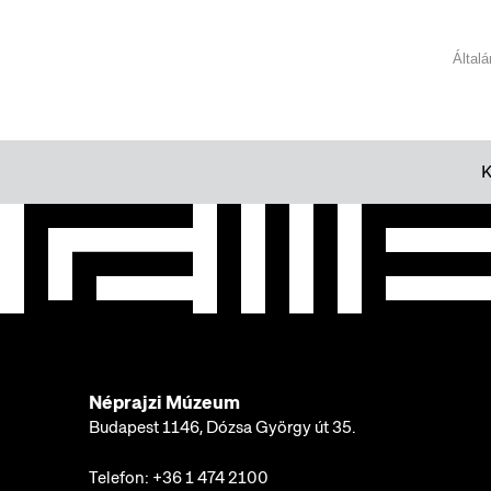
Hokuszai a mai értelemben vett
manga „feltalálója” lett volna, hanem
azt vizsgálja, miként alakult és
Által
változott a „manga” fogalma,
használata és jelentése az elmúlt
kétszáz év során.
Néprajzi Múzeum
Budapest 1146, Dózsa György út 35.
Telefon:
+36 1 474 2100