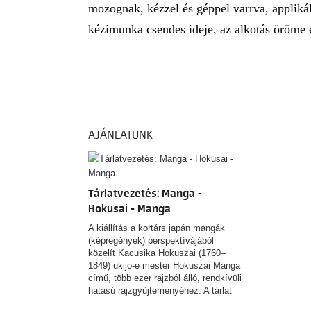
mozognak, kézzel és géppel varrva, applikál
kézimunka csendes ideje, az alkotás öröme é
AJÁNLATUNK
Tárlatvezetés: Manga -
Hokusai - Manga
A kiállítás a kortárs japán mangák
(képregények) perspektívájából
közelít Kacusika Hokuszai (1760–
1849) ukijo-e mester Hokuszai Manga
című, több ezer rajzból álló, rendkívüli
hatású rajzgyűjteményéhez. A tárlat
nem azt kívánja igazolni, hogy