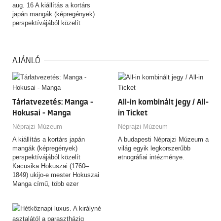
kiállítása egy különleges
aug. 16 A kiállítás a kortárs
fotógyűjtemény segítségével
japán mangák (képregények)
válaszol a fenti kérdésekre.
perspektívájából közelít
Kacusika Hokuszai (1760–
1849) ukijo-e mester Hokuszai
Manga című, több ezer rajzból
álló, rendkívüli hatású
AJÁNLÓ
rajzgyűjteményéhez. A tárlat
nem azt kívánja igazolni, hogy
Hokuszai a mai értelemben vett
manga „feltalálója” lett volna,
Tárlatvezetés: Manga -
All-in kombinált jegy / All-
hanem azt vizsgálja, miként
alakult és változott a „manga”
Hokusai - Manga
in Ticket
fogalma, használata és
Néprajzi Múzeum
Néprajzi Múzeum
jelentése az elmúlt kétszáz év
során.
A kiállítás a kortárs japán
A budapesti Néprajzi Múzeum a
mangák (képregények)
világ egyik legkorszerűbb
perspektívájából közelít
etnográfiai intézménye.
Kacusika Hokuszai (1760–
1849) ukijo-e mester Hokuszai
Manga című, több ezer
rajzból…