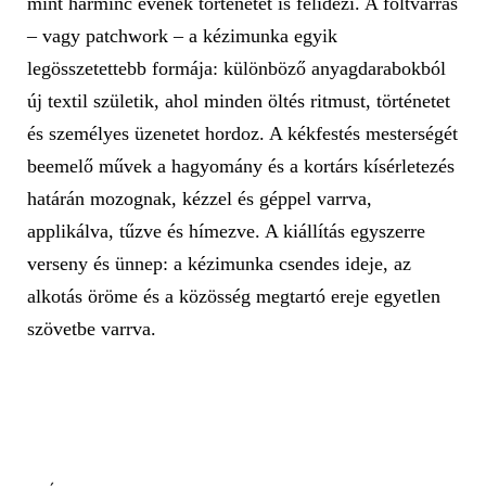
mint harminc évének történetét is felidézi. A foltvarrás
– vagy patchwork – a kézimunka egyik
legösszetettebb formája: különböző anyagdarabokból
új textil születik, ahol minden öltés ritmust, történetet
és személyes üzenetet hordoz. A kékfestés mesterségét
beemelő művek a hagyomány és a kortárs kísérletezés
határán mozognak, kézzel és géppel varrva,
applikálva, tűzve és hímezve. A kiállítás egyszerre
verseny és ünnep: a kézimunka csendes ideje, az
alkotás öröme és a közösség megtartó ereje egyetlen
szövetbe varrva.