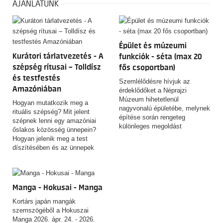
AJÁNLATUNK
Épület és múzeumi
Kurátori tárlatvezetés - A
funkciók - séta (max 20
szépség rítusai – Tolldísz
fős csoportban)
és testfestés
Szemlélődésre hívjuk az
Amazóniában
érdeklődőket a Néprajzi
Múzeum hihetetlenül
Hogyan mutatkozik meg a
nagyvonalú épületébe, melynek
rituális szépség? Mit jelent
építése során rengeteg
szépnek lenni egy amazóniai
különleges megoldást
őslakos közösség ünnepein?
alkalmaztak. Találkozási pont:
Hogyan jelenik meg a test
Hősök tere felőli oldal földszinti
díszítésében és az ünnepek
információs pult Hossza: 60
forgatagában a mebengokre
perc
(kajapó) indiánok világképe,
mitológiája, közösségi
identitása? Hogyan örökíti meg
Manga - Hokusai - Manga
fényképein mindezt egy
kulturális antropológus, aki fél
Kortárs japán mangák
évszázada kutat közöttük? A
szemszögéből a Hokuszai
budapesti Néprajzi Múzeum új
Manga 2026. ápr. 24. - 2026.