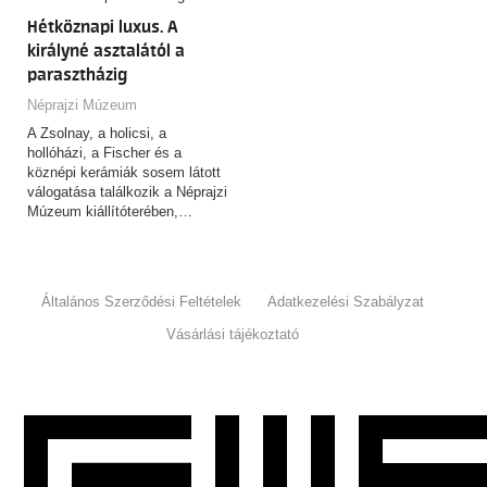
Hétköznapi luxus. A
királyné asztalától a
parasztházig
Néprajzi Múzeum
A Zsolnay, a holicsi, a
hollóházi, a Fischer és a
köznépi kerámiák sosem látott
válogatása találkozik a Néprajzi
Múzeum kiállítóterében,…
Általános Szerződési Feltételek
Adatkezelési Szabályzat
Vásárlási tájékoztató