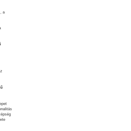
, a
a
ű
s
az
mű
epet
nalitás
szépség
kete