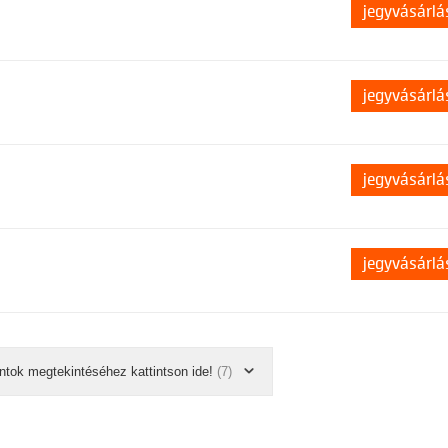
jegyvásárlá
jegyvásárlá
jegyvásárlá
jegyvásárlá
ntok megtekintéséhez kattintson ide!
(7)