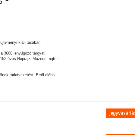
 -
jteményi kiállításában.
 a 3600 lenyűgöző tárgyat
a 153 éves Néprajzi Múzeum rejtett
ak tárlatvezetést. Erről alább
jegyvásárlá