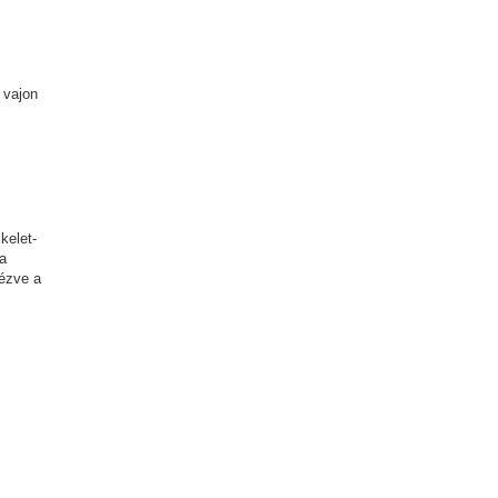
 vajon
kelet-
 a
dézve a