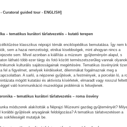
n - Curatoral guided tour - ENGLISH]
alka – tematikus kurátori tárlatvezetés – kutató terepen
 célkitűzése klasszikus néprajzi témák enciklopédikus bemutatása. Így nem 
giók, sem a hazai nemzetiségi, etnikai kisebbségek, mint ahogyan nincs a
ú fejezete sem. Mivel azonban a kiállítás a múzeum gyűjteményén alapul, s
laton látható több ezer tárgy és fotó között természetszerűleg vannak olyanok
tnikumok kulturális sajátosságainak megértésére. Tematikus ösvényünk tize
ívja fel a figyelmet, amelyek kérdéseket, dilemmákat fogalmaznak meg a
kapcsolatban. A sarló, a népzenei gyűjtések, a festmények, a porcelán ló, a 
ntázata mögött kutatási és aktivista kísérletek, elmaradt vagy rosszul feltet
sséggel való kommunikáció muzeológiai problémái is felsejlenek.
 Veronika – tematikus kurátori tárlatvezetés – roma ösvény
unka módszerek alakították a Néprajzi Múzeumi gazdag gyűjteményét? Mily
 korábbi gyűjtések anyagának feldolgozása? A tematikus tárlatvezetésen a
tás sokféleségét mutatjuk be.