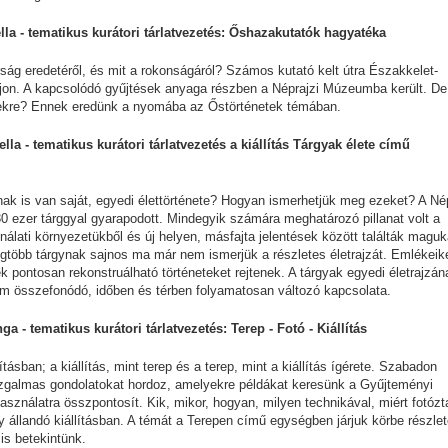
iella - tematikus kurátori tárlatvezetés: Őshazakutatók hagyatéka
ság eredetéről, és mit a rokonságáról? Számos kutató kelt útra Északkelet-
ljon. A kapcsolódó gyűjtések anyaga részben a Néprajzi Múzeumba került. De
ésekre? Ennek eredünk a nyomába az Őstörténetek témában.
ella - tematikus kurátori tárlatvezetés a kiállítás Tárgyak élete című
k is van saját, egyedi élettörténete? Hogyan ismerhetjük meg ezeket? A Nép
 ezer tárggyal gyarapodott. Mindegyik számára meghatározó pillanat volt a
álati környezetükből és új helyen, másfajta jelentések között találták maguk
legtöbb tárgynak sajnos ma már nem ismerjük a részletes életrajzát. Emlékeik
 pontosan rekonstruálható történeteket rejtenek. A tárgyak egyedi életrajzán
m összefonódó, időben és térben folyamatosan változó kapcsolata.
ga - tematikus kurátori tárlatvezetés: Terep - Fotó - Kiállítás
lításban; a kiállítás, mint terep és a terep, mint a kiállítás ígérete. Szabadon
zgalmas gondolatokat hordoz, amelyekre példákat keresünk a Gyűjteményi
óhasználatra összpontosít. Kik, mikor, hogyan, milyen technikával, miért fotózt
 állandó kiállításban. A témát a Terepen című egységben járjuk körbe részle
 is betekintünk.