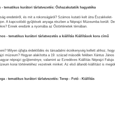
es - tematikus kurátori tárlatvezetés: Őshazakutatók hagyatéka
ság eredetéről, és mit a rokonságáról? Számos kutató kelt útra Északkelet-
ljon. A kapcsolódó gyűjtések anyaga részben a Néprajzi Múzeumba került. De
ésekre? Ennek eredünk a nyomába az Őstörténetek témában.
nos - tematikus kurátori tárlatvezetés a kiállítás Kiállítások kora című
eni? Milyen újfajta érdeklődés és társadalmi érzékenység kellett ahhoz, hogy
jzi múzeum? Hogyan alakította a 19. század második felében Xántus János 
magyar néprajzi gyűjteménye, valamint az Ezredéves Kiállítás Néprajzi Faluja
um korai történetéhez vezetnek minket. Az első állandó kiállítást is megi
ga - tematikus kurátori tárlatvezetés: Terep - Fotó - Kiállítás
AJÁNLÓ
Manga - Hokusai -