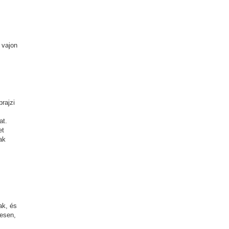
 vajon
rajzi
at.
et
ak
ak, és
tesen,