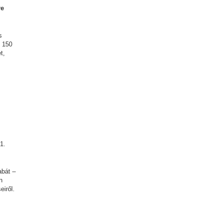
re
s
t 150
t,
1.
abát –
n
eiről.