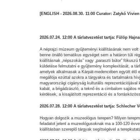
[ENGLISH -
2026.08.30. 11:00 Curator: Zatykó Vivie
2026.07.24. 12:00 A tárlatvezetést tartja: Fülöp Hajn
A néprajzi múzeum gyűjteményi kiállításának nem volt
benne önálló tematikus egységet sem a határon túli ré
kiállításnak „népszokás” vagy „paraszti bútor” fókusz
küldetése felmutatni e gyűjtemény komplexitását, a tár
amelyek alkalmasak a Kárpát-medencében együtt élő e
megállója ezúttal azokra a tárgyakra és tartalmakra h
magyarországi cigányság kulturális reprezentációjával 
kabát, a brigádzászló, a teknő és a cimbalom sajátos mi
kérdések, a kisajátított reprezentáció és a forrásközö
2026.07.28. 12:00 A tárlatvezetést tartja: Schlecher
Hogyan dolgozik a muzeológus terepen? Milyen terepm
feladatot jelent a muzeológusoknak ma a 100-120 évvel
kiállításban szereplő tárgyak segítségével a terepkuta