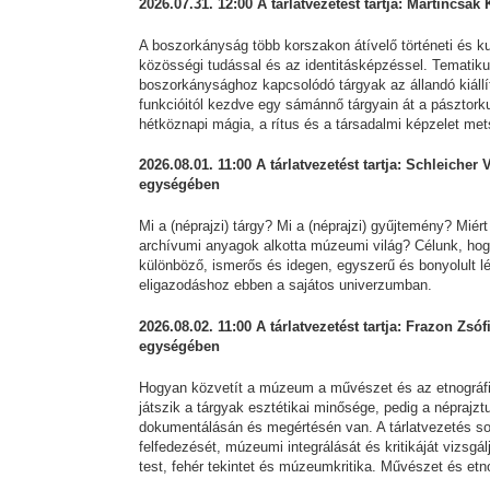
2026.07.31. 12:00 A tárlatvezetést tartja: Martincsá
A boszorkányság több korszakon átívelő történeti és k
közösségi tudással és az identitásképzéssel. Tematikus
boszorkánysághoz kapcsolódó tárgyak az állandó kiállít
funkcióitól kezdve egy sámánnő tárgyain át a pásztork
hétköznapi mágia, a rítus és a társadalmi képzelet met
2026.08.01. 11:00 A tárlatvezetést tartja: Schleicher
egységében
Mi a (néprajzi) tárgy? Mi a (néprajzi) gyűjtemény? Mi
archívumi anyagok alkotta múzeumi világ? Célunk, hog
különböző, ismerős és idegen, egyszerű és bonyolult 
eligazodáshoz ebben a sajátos univerzumban.
2026.08.02. 11:00 A tárlatvezetést tartja: Frazon Zsóf
egységében
Hogyan közvetít a múzeum a művészet és az etnográfi
játszik a tárgyak esztétikai minősége, pedig a néprajz
dokumentálásán és megértésén van. A tárlatvezetés sorá
felfedezését, múzeumi integrálását és kritikáját vizsgá
test, fehér tekintet és múzeumkritika. Művészet és etn