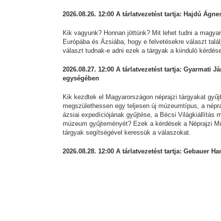
2026.08.26. 12:00 A tárlatvezetést tartja: Hajdú Ágn
Kik vagyunk? Honnan jöttünk? Mit lehet tudni a magyar
Európába és Ázsiába, hogy e felvetésekre választ talá
választ tudnak-e adni ezek a tárgyak a kiinduló kérd
2026.08.27. 12:00 A tárlatvezetést tartja: Gyarmati Já
egységében
Kik kezdtek el Magyarországon néprajzi tárgyakat gyűjt
megszülethessen egy teljesen új múzeumtípus, a népra
ázsiai expedíciójának gyűjtése, a Bécsi Világkiállítás 
múzeum gyűjteményét? Ezek a kérdések a Néprajzi Múze
tárgyak segítségével keressük a válaszokat.
2026.08.28. 12:00 A tárlatvezetést tartja: Gebauer Han