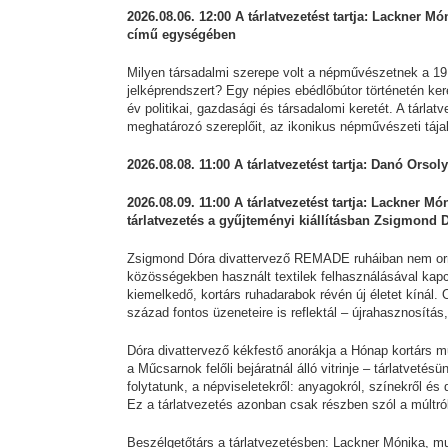
2026.08.06. 12:00 A tárlatvezetést tartja: Lackner Mó
című egységében
Milyen társadalmi szerepe volt a népművészetnek a 19
jelképrendszert? Egy népies ebédlőbútor történetén ke
év politikai, gazdasági és társadalomi keretét. A tárl
meghatározó szereplőit, az ikonikus népművészeti tája
2026.08.08. 11:00 A tárlatvezetést tartja: Danó Orsoly
2026.08.09. 11:00 A tárlatvezetést tartja: Lackner M
tárlatvezetés a gyűjteményi kiállításban Zsigmond 
Zsigmond Dóra divattervező REMADE ruháiban nem orna
közösségekben használt textilek felhasználásával ka
kiemelkedő, kortárs ruhadarabok révén új életet kínál.
század fontos üzeneteire is reflektál – újrahasznosítás
Dóra divattervező kékfestő anorákja a Hónap kortárs m
a Műcsarnok felőli bejáratnál álló vitrinje – tárlatveté
folytatunk, a népviseletekről: anyagokról, színekről és
Ez a tárlatvezetés azonban csak részben szól a múltró
Beszélgetőtárs a tárlatvezetésben: Lackner Mónika, m