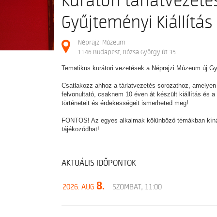
Kurátori tárlatvezetés
Gyűjteményi Kiállítás
Néprajzi Múzeum
1146 Budapest, Dózsa György út 35.
Tematikus kurátori vezetések a Néprajzi Múzeum új Gyű
Csatlakozz ahhoz a tárlatvezetés-sorozathoz, amelyen
felvonultató, csaknem 10 éven át készült kiállítás és 
történeteit és érdekességeit ismerheted meg!
FONTOS! Az egyes alkalmak kölünböző témákban kínáln
tájékozódhat!
AKTUÁLIS IDŐPONTOK
8.
2026. AUG
SZOMBAT, 11:00