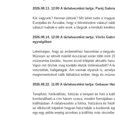
2026.08.13. 12:00 A tárlatvezetést tartja: Paréj Gabr
Kik vagyunk? Honnan jöttünk? Mit lehet tudni a magyar
Európába és Ázsiába, hogy e felvetésekre választ talá
választ tudnak-e adni ezek a tárgyak a kiinduló kérd
2026.08.14. 12:00 A tárlatvezetést tartja: Vörös Gabri
egységében
Lehetséges, hogy az emberekhez hasonlóan a tárgyakna
Múzeum az elmúlt másfél évszázad során több mint 230
múzeumba kerülés, hiszen ezzel kiléptek aktuális haszn
Vajon mit őriztek meg korábbi életük történéseiből? A 
vesztettek, hallgatagok. Ám vannak olyanok is, amelyek
megismerésével válik láthatóvá ember, tárgy és múzeu
2026.08.22. 11:00 A tárlatvezetést tartja: Gebauer Han
Terepfotó; fotókiállítás; fotózás a terepen és fotó a kiál
kombinálható a cím három szava, minden formájában i
kiállításban. A tárlatvezetés a fotóra, fotózásra és fot
az elkészült képeket hogyan használják a kurátorok egy
egy-egy példa erejéig azonban a kiállítás más részeibe