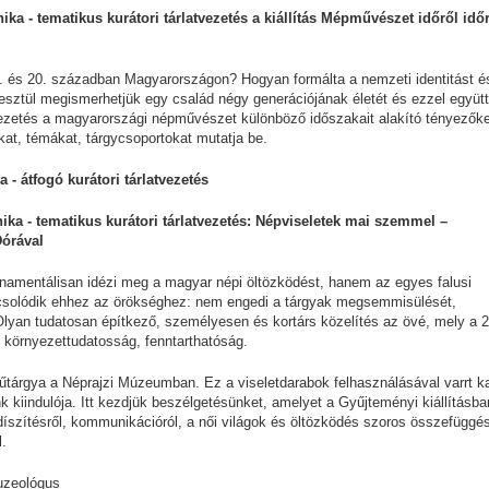
nika - tematikus kurátori tárlatvezetés a kiállítás Mépművészet időről idő
. és 20. században Magyarországon? Hogyan formálta a nemzeti identitást é
resztül megismerhetjük egy család négy generációjának életét és ezzel együt
atvezetés a magyarországi népművészet különböző időszakait alakító tényezőke
kat, témákat, tárgycsoportokat mutatja be.
a - átfogó kurátori tárlatvezetés
ónika - tematikus kurátori tárlatvezetés: Népviseletek mai szemmel –
Dórával
mentálisan idézi meg a magyar népi öltözködést, hanem az egyes falusi
pcsolódik ehhez az örökséghez: nem engedi a tárgyak megsemmisülését,
 Olyan tudatosan építkező, személyesen és kortárs közelítés az övé, mely a 2
, környezettudatosság, fenntarthatóság.
űtárgya a Néprajzi Múzeumban. Ez a viseletdarabok felhasználásával varrt k
sünk kiindulója. Itt kezdjük beszélgetésünket, amelyet a Gyűjteményi kiállításba
 díszítésről, kommunikációról, a női világok és öltözködés szoros összefüggés
l.
uzeológus