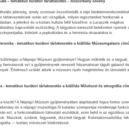
k Kata – tematikus kurátori tárlatvezetés – boszorkány ösvény
ulturális jelenség, amely szorosan összefonódik a népi hiedelemrendszerekkel
 tárlatvezetésünk során azt vizsgáljuk, milyen regisztereket hordoznak a
ásban, a jelenkor és a kortárs kultúra felől közelítve: a Lucaszék mágikus
ultúrához kapcsolódó eszközökig. A tárgyakon keresztül betekintést nyerünk 
széspontjaiba, kitérünk a popkultúrára és a feminista olvasatokra is.
 Veronika - tematikus kurátori tárlatvezetés a kiállítás Múzeumgalaxis cím
ért különleges a Néprajzi Múzeum gyűjteménye? Hogyan működik ez a tárgyak,
y bemutassuk ezt a gyűjteménynek nevezett folyamatosan táguló galaxist é
lényeit. Értelmező szótárt adunk a múzeumi nyelv megértéshez és útmutatót 
ia - tematikus kurátori tárlatvezetés a kiállítás Művészet és etnográfia cí
a között? A Néprajzi Múzeum gyűjteményében alapításától fogva fontos szer
tudomány és a néprajzi muzeológia fő kutatási szempontjai mindennapi funkcio
n ezt, a funkcionalitáson túlmutató esztétikát, ezen belül is az egzotikus 
ljuk. Maszkok, szobrok, fegyverek, díszített tárgyak. Kolonializmuskritika, fe
ográfia — kortárs művészeti kitekintéssel.