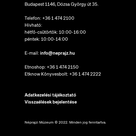
Budapest 1146, Dózsa György út 35.
Telefon:
+36 1 474 2100
Hívható:
hétfő-csütörtök: 10:00-16:00
péntek: 10:00-14:00
E-mail:
info@neprajz.hu
Etnoshop:
+36 1 474 2150
Etknow Könyvesbolt:
+36 1 474 2222
Adatkezelési tájékoztató
Visszaélések bejelentése
Néprajzi Múzeum © 2022. Minden jog fenntartva.