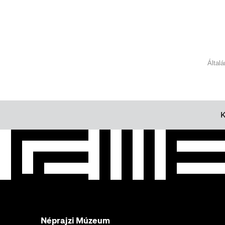
Által
Néprajzi Múzeum