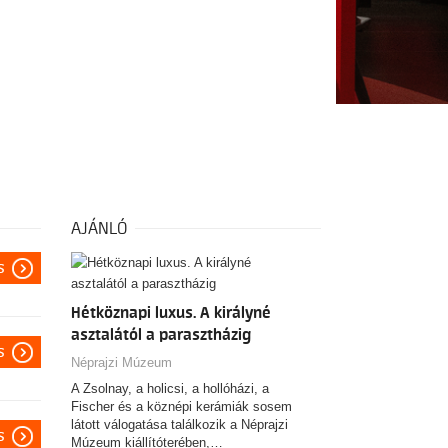
AJÁNLÓ
s
Hétköznapi luxus. A királyné
asztalától a parasztházig
s
Néprajzi Múzeum
A Zsolnay, a holicsi, a hollóházi, a
Fischer és a köznépi kerámiák sosem
látott válogatása találkozik a Néprajzi
s
Múzeum kiállítóterében,…