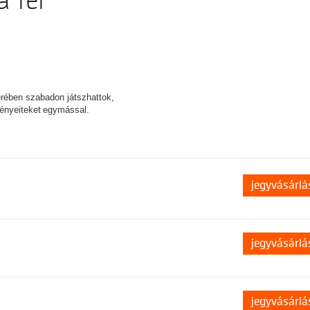
a Tér
erében szabadon játszhattok,
ményeiteket egymással.
jegyvásárlá
jegyvásárlá
jegyvásárlá