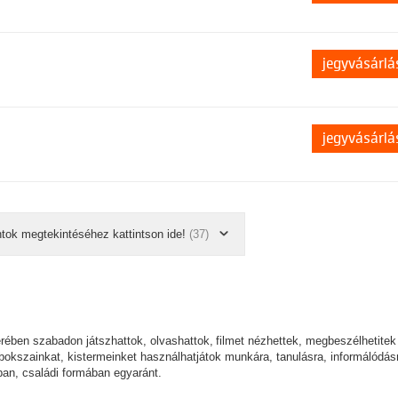
jegyvásárlá
jegyvásárlá
ntok megtekintéséhez kattintson ide!
(37)
erében szabadon játszhattok, olvashattok, filmet nézhettek, megbeszélhetitek
okszainkat, kistermeinket használhatjátok munkára, tanulásra, informálódás
gban, családi formában egyaránt.