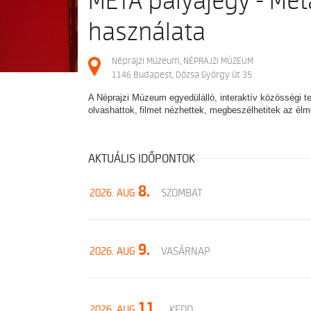
MÉTA pályajegy - Mét
használata
Néprajzi Múzeum, NÉPRAJZI MÚZEUM
1146 Budapest, Dózsa György út 35.
A Néprajzi Múzeum egyedülálló, interaktív közösségi t
olvashattok, filmet nézhettek, megbeszélhetitek az él
AKTUÁLIS IDŐPONTOK
8.
2026. AUG
SZOMBAT
9.
2026. AUG
VASÁRNAP
11.
2026. AUG
KEDD