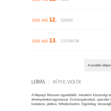
12.
2026. AUG
SZERDA
13.
2026. AUG
CSÜTÖRTÖK
A további időpo
LEÍRÁS
KÉPEK, VIDEÓK
A Néprajzi Múzeum egyedülálló, interaktív közösségi t
élményeiteket egymással. Eszközparkunkat, speciális b
kutatásra, játékra, felfedezésekre. Egyénileg, társasá