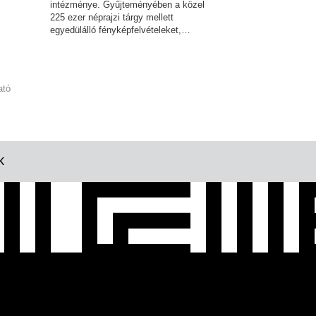
intézménye. Gyűjteményében a közel
225 ezer néprajzi tárgy mellett
egyedülálló fényképfelvételeket,…
ató
K