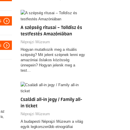
s
A szépség rítusai – Tolldísz és
testfestés Amazóniában
Néprajzi Múzeum
s
Hogyan mutatkozik meg a rituális
szépség? Mit jelent szépnek lenni egy
amazóniai őslakos közösség
ünnepein? Hogyan jelenik meg a
test…
Családi all-in jegy / Family all-
in ticket
 az
Néprajzi Múzeum
ra,
A budapesti Néprajzi Múzeum a világ
egyik legkorszerűbb etnográfiai