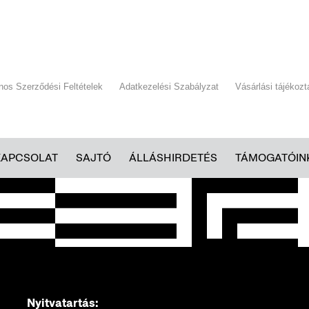
ános Szerződési Feltételek
Adatkezelési Szabályzat
Vásárlási tájékozt
KAPCSOLAT
SAJTÓ
ÁLLÁSHIRDETÉS
TÁMOGATÓIN
Nyitvatartás: