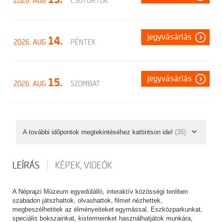
2026. AUG
CSÜTÖRTÖK
jegyvásárlás
14.
2026. AUG
PÉNTEK
jegyvásárlás
15.
2026. AUG
SZOMBAT
A további időpontok megtekintéséhez kattintson ide!
(35)
LEÍRÁS
KÉPEK, VIDEÓK
A Néprajzi Múzeum egyedülálló, interaktív közösségi terében
szabadon játszhattok, olvashattok, filmet nézhettek,
megbeszélhetitek az élményeiteket egymással. Eszközparkunkat,
speciális bokszainkat, kistermeinket használhatjátok munkára,