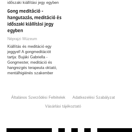
Gong meditáció -
hangutazás, meditáció és
időszaki kiállítási jegy
egyben
Néprajzi Múzeum
Kiállítás és meditáció egy
jeggyel! A gongmeditációt
tartja: Bujáki Gabriella -
Gongmester, meditáció és
hangrezgés terapeuta oktató,
mentálhigiénés szakember
(bujakigabi.hu)
Általános Szerződési Feltételek
Adatkezelési Szabályzat
Vásárlási tájékoztató