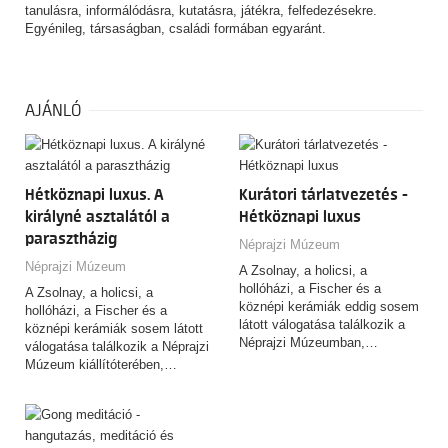
tanulásra, informálódásra, kutatásra, játékra, felfedezésekre.
Egyénileg, társaságban, családi formában egyaránt.
AJÁNLÓ
Hétköznapi luxus. A
Kurátori tárlatvezetés -
királyné asztalától a
Hétköznapi luxus
parasztházig
Néprajzi Múzeum
Néprajzi Múzeum
A Zsolnay, a holicsi, a
hollóházi, a Fischer és a
A Zsolnay, a holicsi, a
köznépi kerámiák eddig sosem
hollóházi, a Fischer és a
látott válogatása találkozik a
köznépi kerámiák sosem látott
Néprajzi Múzeumban,…
válogatása találkozik a Néprajzi
Múzeum kiállítóterében,…