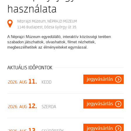
használata
Néprajzi Múzeum, NÉPRAJZI MÚZEUM
1146 Budapest, Dózsa György út 35.
A Néprajzi Múzeum egyedülálló, interaktív közösségi terében
szabadon játszhattok, olvashattok, filmet nézhettek,
megbeszélhetitek az élményeiteket egymással.
AKTUÁLIS IDŐPONTOK
jegyvásárlás
11.
2026. AUG
KEDD
jegyvásárlás
12.
2026. AUG
SZERDA
jegyvásárlás
13.