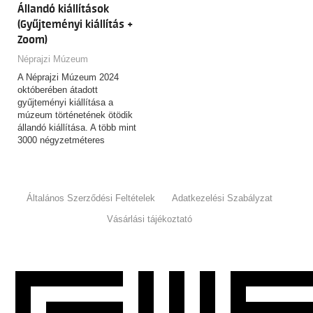
Állandó kiállítások
(Gyűjteményi kiállítás +
Zoom)
Néprajzi Múzeum
A Néprajzi Múzeum 2024
októberében átadott
gyűjteményi kiállítása a
múzeum történetének ötödik
állandó kiállítása. A több mint
3000 négyzetméteres
kiállítótérben…
Általános Szerződési Feltételek
Adatkezelési Szabályzat
Vásárlási tájékoztató