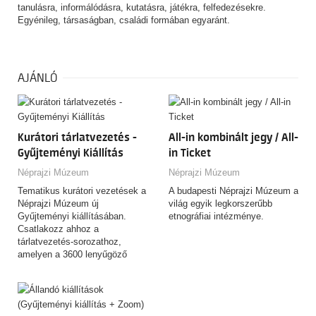
tanulásra, informálódásra, kutatásra, játékra, felfedezésekre.
Egyénileg, társaságban, családi formában egyaránt.
AJÁNLÓ
Kurátori tárlatvezetés -
All-in kombinált jegy / All-
Gyűjteményi Kiállítás
in Ticket
Néprajzi Múzeum
Néprajzi Múzeum
Tematikus kurátori vezetések a
A budapesti Néprajzi Múzeum a
Néprajzi Múzeum új
világ egyik legkorszerűbb
Gyűjteményi kiállításában.
etnográfiai intézménye.
Csatlakozz ahhoz a
tárlatvezetés-sorozathoz,
amelyen a 3600 lenyűgöző
tárgyat felvonultató,
csaknem…