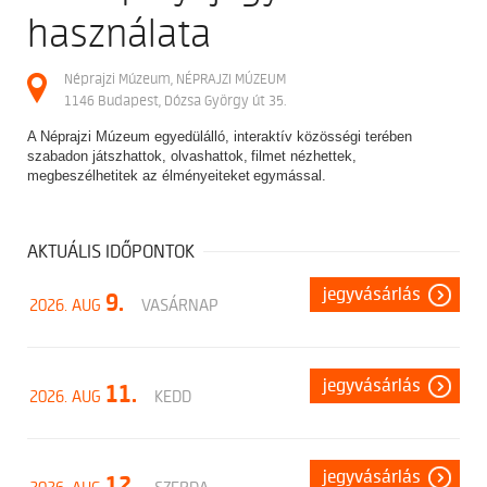
használata
Néprajzi Múzeum, NÉPRAJZI MÚZEUM
1146 Budapest, Dózsa György út 35.
A Néprajzi Múzeum egyedülálló, interaktív közösségi terében
szabadon játszhattok, olvashattok, filmet nézhettek,
megbeszélhetitek az élményeiteket egymással.
AKTUÁLIS IDŐPONTOK
jegyvásárlás
9.
2026. AUG
VASÁRNAP
jegyvásárlás
11.
2026. AUG
KEDD
jegyvásárlás
12.