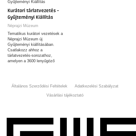
Kurátori tárlatvezetés -
Gyűjteményi Kiállítás
Néprajzi Múzeum
Tematikus kurátori vezetések a
Néprajzi Múzeum új
Gyűjteményi kiállításában.
Csatlakozz ahhoz a
tárlatvezetés-sorozathoz,
amelyen a 3600 lenyűgöző
tárgyat felvonultató,
csaknem…
Általános Szerződési Feltételek
Adatkezelési Szabályzat
Vásárlási tájékoztató