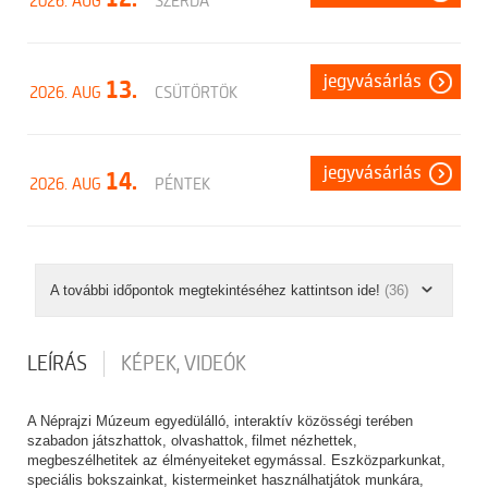
2026. AUG
SZERDA
jegyvásárlás
13.
2026. AUG
CSÜTÖRTÖK
jegyvásárlás
14.
2026. AUG
PÉNTEK
A további időpontok megtekintéséhez kattintson ide!
(36)
LEÍRÁS
KÉPEK, VIDEÓK
A Néprajzi Múzeum egyedülálló, interaktív közösségi terében
szabadon játszhattok, olvashattok, filmet nézhettek,
megbeszélhetitek az élményeiteket egymással. Eszközparkunkat,
speciális bokszainkat, kistermeinket használhatjátok munkára,