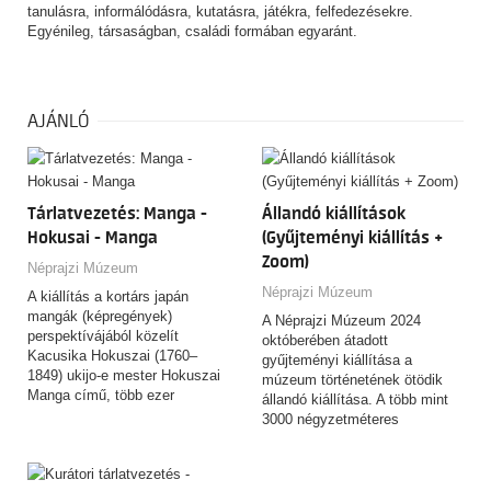
tanulásra, informálódásra, kutatásra, játékra, felfedezésekre.
Egyénileg, társaságban, családi formában egyaránt.
AJÁNLÓ
Tárlatvezetés: Manga -
Állandó kiállítások
Hokusai - Manga
(Gyűjteményi kiállítás +
Zoom)
Néprajzi Múzeum
Néprajzi Múzeum
A kiállítás a kortárs japán
mangák (képregények)
A Néprajzi Múzeum 2024
perspektívájából közelít
októberében átadott
Kacusika Hokuszai (1760–
gyűjteményi kiállítása a
1849) ukijo-e mester Hokuszai
múzeum történetének ötödik
Manga című, több ezer
állandó kiállítása. A több mint
rajzból…
3000 négyzetméteres
kiállítótérben…