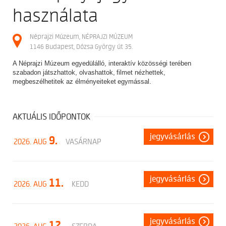
használata
Néprajzi Múzeum, NÉPRAJZI MÚZEUM
1146 Budapest, Dózsa György út 35.
A Néprajzi Múzeum egyedülálló, interaktív közösségi terében
szabadon játszhattok, olvashattok, filmet nézhettek,
megbeszélhetitek az élményeiteket egymással.
AKTUÁLIS IDŐPONTOK
jegyvásárlás
9.
2026. AUG
VASÁRNAP
jegyvásárlás
11.
2026. AUG
KEDD
jegyvásárlás
12.