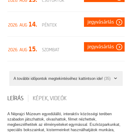
2026. AUG
CSÜTÖRTÖK
jegyvásárlás
14.
2026. AUG
PÉNTEK
jegyvásárlás
15.
2026. AUG
SZOMBAT
A további időpontok megtekintéséhez kattintson ide!
(35)
LEÍRÁS
KÉPEK, VIDEÓK
A Néprajzi Múzeum egyedülálló, interaktív közösségi terében
szabadon játszhattok, olvashattok, filmet nézhettek,
megbeszélhetitek az élményeiteket egymással. Eszközparkunkat,
speciális bokszainkat, kistermeinket használhatjátok munkára,