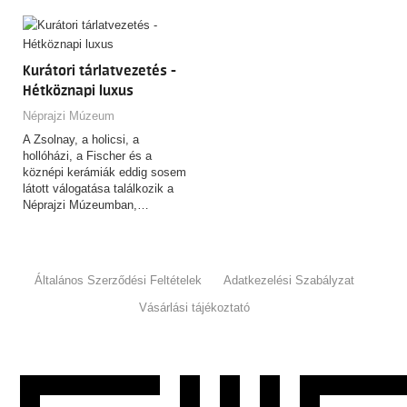
Kurátori tárlatvezetés -
Hétköznapi luxus
Néprajzi Múzeum
A Zsolnay, a holicsi, a
hollóházi, a Fischer és a
köznépi kerámiák eddig sosem
látott válogatása találkozik a
Néprajzi Múzeumban,…
Általános Szerződési Feltételek
Adatkezelési Szabályzat
Vásárlási tájékoztató