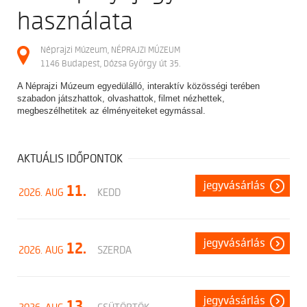
használata
Néprajzi Múzeum, NÉPRAJZI MÚZEUM
1146 Budapest, Dózsa György út 35.
A Néprajzi Múzeum egyedülálló, interaktív közösségi terében
szabadon játszhattok, olvashattok, filmet nézhettek,
megbeszélhetitek az élményeiteket egymással.
AKTUÁLIS IDŐPONTOK
jegyvásárlás
11.
2026. AUG
KEDD
jegyvásárlás
12.
2026. AUG
SZERDA
jegyvásárlás
13.