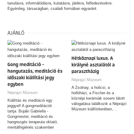
tanulásra, informálódásra, kutatásra, játékra, felfedezésekre.
Egyénileg, társaságban, családi formában egyaránt.
AJÁNLÓ
Hétköznapi luxus. A
Gong meditáció -
királyné asztalától a
hangutazás, meditáció és
parasztházig
időszaki kiállítási jegy
Néprajzi Múzeum
egyben
A Zsolnay, a holicsi, a
Néprajzi Múzeum
hollóházi, a Fischer és a
köznépi kerámiák sosem látott
Kiállítás és meditáció egy
válogatása találkozik a Néprajzi
jeggyel! A gongmeditációt
Múzeum kiállítóterében,…
tartja: Bujáki Gabriella -
Gongmester, meditáció és
hangrezgés terapeuta oktató,
mentálhigiénés szakember
(bujakigabi.hu)