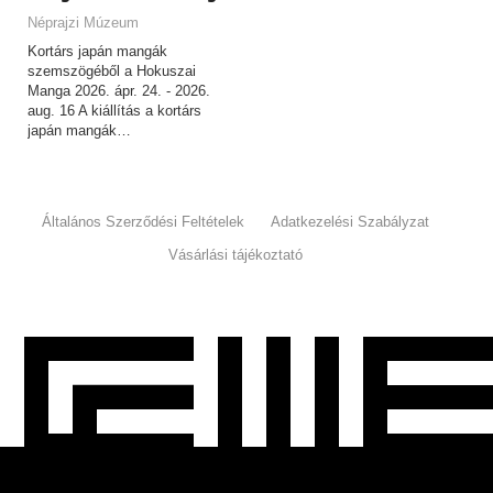
Néprajzi Múzeum
Kortárs japán mangák
szemszögéből a Hokuszai
Manga 2026. ápr. 24. - 2026.
aug. 16 A kiállítás a kortárs
japán mangák…
Általános Szerződési Feltételek
Adatkezelési Szabályzat
Vásárlási tájékoztató