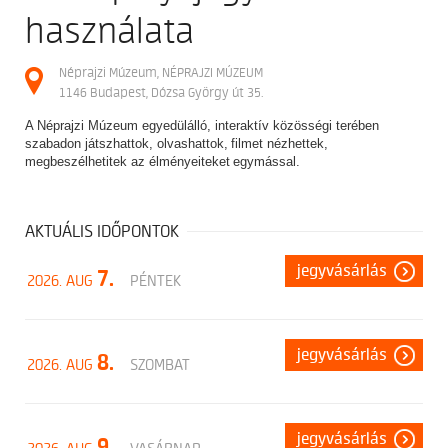
használata
Néprajzi Múzeum, NÉPRAJZI MÚZEUM
1146 Budapest, Dózsa György út 35.
A Néprajzi Múzeum egyedülálló, interaktív közösségi terében
szabadon játszhattok, olvashattok, filmet nézhettek,
megbeszélhetitek az élményeiteket egymással.
AKTUÁLIS IDŐPONTOK
jegyvásárlás
7.
2026. AUG
PÉNTEK
jegyvásárlás
8.
2026. AUG
SZOMBAT
jegyvásárlás
9.