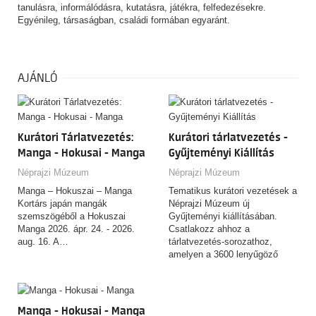
tanulásra, informálódásra, kutatásra, játékra, felfedezésekre.
Egyénileg, társaságban, családi formában egyaránt.
AJÁNLÓ
Kurátori Tárlatvezetés:
Kurátori tárlatvezetés -
Manga - Hokusai - Manga
Gyűjteményi Kiállítás
Néprajzi Múzeum
Néprajzi Múzeum
Manga – Hokuszai – Manga
Tematikus kurátori vezetések a
Kortárs japán mangák
Néprajzi Múzeum új
szemszögéből a Hokuszai
Gyűjteményi kiállításában.
Manga 2026. ápr. 24. - 2026.
Csatlakozz ahhoz a
aug. 16. A…
tárlatvezetés-sorozathoz,
amelyen a 3600 lenyűgöző
tárgyat felvonultató,
csaknem…
Manga - Hokusai - Manga