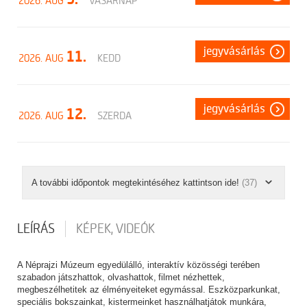
2026. AUG
VASÁRNAP
jegyvásárlás
11.
2026. AUG
KEDD
jegyvásárlás
12.
2026. AUG
SZERDA
A további időpontok megtekintéséhez kattintson ide!
(37)
LEÍRÁS
KÉPEK, VIDEÓK
A Néprajzi Múzeum egyedülálló, interaktív közösségi terében
szabadon játszhattok, olvashattok, filmet nézhettek,
megbeszélhetitek az élményeiteket egymással. Eszközparkunkat,
speciális bokszainkat, kistermeinket használhatjátok munkára,