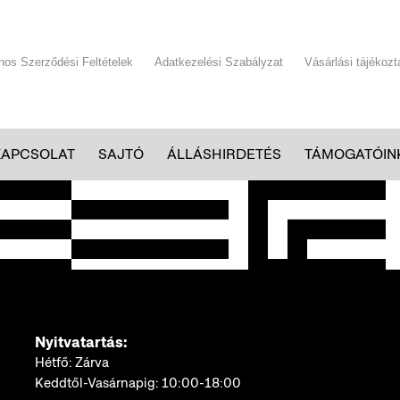
ános Szerződési Feltételek
Adatkezelési Szabályzat
Vásárlási tájékozt
KAPCSOLAT
SAJTÓ
ÁLLÁSHIRDETÉS
TÁMOGATÓIN
Nyitvatartás:
Hétfő: Zárva
Keddtől-Vasárnapig: 10:00-18:00