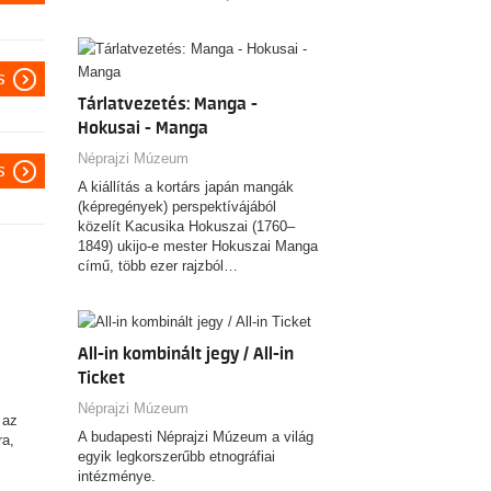
s
Tárlatvezetés: Manga -
Hokusai - Manga
Néprajzi Múzeum
s
A kiállítás a kortárs japán mangák
(képregények) perspektívájából
közelít Kacusika Hokuszai (1760–
1849) ukijo-e mester Hokuszai Manga
című, több ezer rajzból…
All-in kombinált jegy / All-in
Ticket
Néprajzi Múzeum
 az
A budapesti Néprajzi Múzeum a világ
ra,
egyik legkorszerűbb etnográfiai
intézménye.