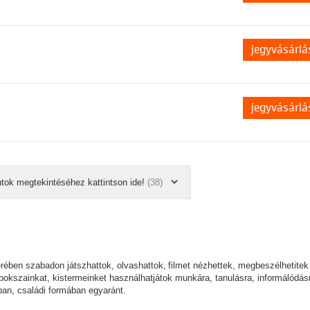
jegyvásárlá
jegyvásárlá
ntok megtekintéséhez kattintson ide!
(38)
erében szabadon játszhattok, olvashattok, filmet nézhettek, megbeszélhetitek
okszainkat, kistermeinket használhatjátok munkára, tanulásra, informálódás
gban, családi formában egyaránt.