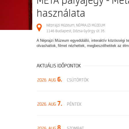
MÉTA pályajegy - Mét
használata
Néprajzi Múzeum, NÉPRAJZI MÚZEUM
1146 Budapest, Dózsa György út 35.
A Néprajzi Múzeum egyedülálló, interaktív közösségi t
olvashattok, filmet nézhettek, megbeszélhetitek az él
AKTUÁLIS IDŐPONTOK
6.
2026. AUG
CSÜTÖRTÖK
7.
2026. AUG
PÉNTEK
8.
2026. AUG
SZOMBAT