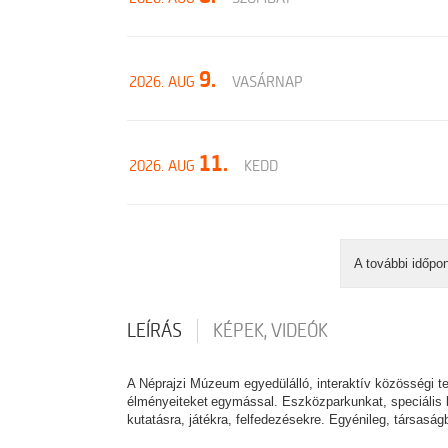
9.
2026. AUG
VASÁRNAP
11.
2026. AUG
KEDD
A további időpo
LEÍRÁS
KÉPEK, VIDEÓK
A Néprajzi Múzeum egyedülálló, interaktív közösségi t
élményeiteket egymással. Eszközparkunkat, speciális b
kutatásra, játékra, felfedezésekre. Egyénileg, társasá