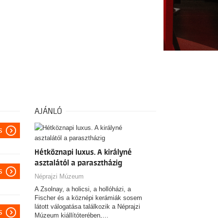
AJÁNLÓ
s
Hétköznapi luxus. A királyné
asztalától a parasztházig
s
Néprajzi Múzeum
A Zsolnay, a holicsi, a hollóházi, a
Fischer és a köznépi kerámiák sosem
látott válogatása találkozik a Néprajzi
s
Múzeum kiállítóterében,…