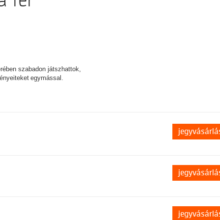
a Tér
erében szabadon játszhattok,
ményeiteket egymással.
jegyvásárlá
jegyvásárlá
jegyvásárlá