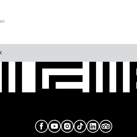
ató
K