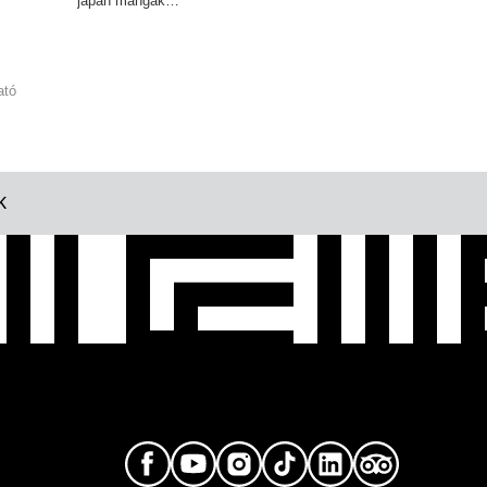
japán mangák…
ató
K