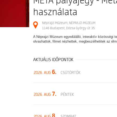
MÉTA pályajegy - Mét
használata
Néprajzi Múzeum, NÉPRAJZI MÚZEUM
1146 Budapest, Dózsa György út 35.
A Néprajzi Múzeum egyedülálló, interaktív közösségi t
olvashattok, filmet nézhettek, megbeszélhetitek az él
AKTUÁLIS IDŐPONTOK
6.
2026. AUG
CSÜTÖRTÖK
7.
2026. AUG
PÉNTEK
8.
2026. AUG
SZOMBAT