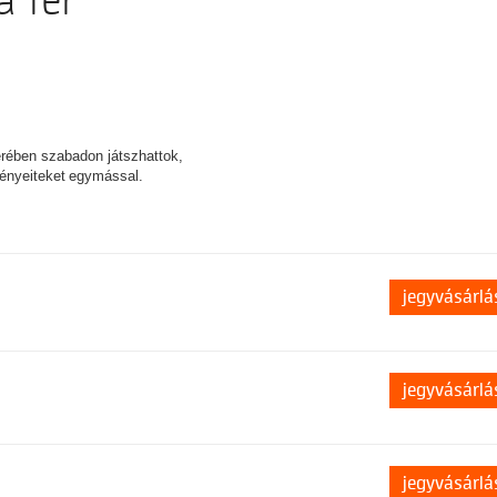
a Tér
erében szabadon játszhattok,
ményeiteket egymással.
jegyvásárlá
jegyvásárlá
jegyvásárlá