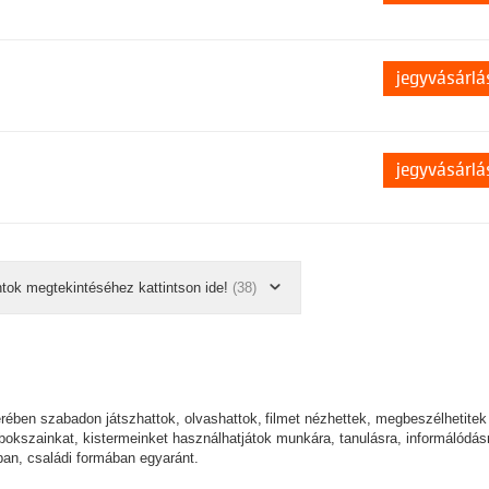
jegyvásárlá
jegyvásárlá
ntok megtekintéséhez kattintson ide!
(38)
erében szabadon játszhattok, olvashattok, filmet nézhettek, megbeszélhetitek
okszainkat, kistermeinket használhatjátok munkára, tanulásra, informálódás
gban, családi formában egyaránt.