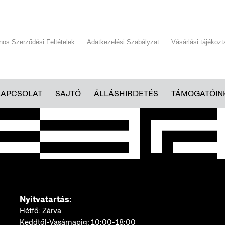
ános Szerződési Feltételek
Adatkezelési Szabályzat
Vásárlási tájékozt
KAPCSOLAT
SAJTÓ
ÁLLÁSHIRDETÉS
TÁMOGATÓIN
Nyitvatartás:
Hétfő: Zárva
Keddtől-Vasárnapig: 10:00-18:00