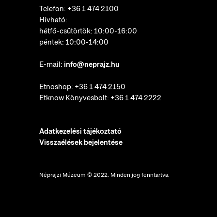
Telefon:
+36 1 474 2100
Hívható:
hétfő-csütörtök: 10:00-16:00
péntek: 10:00-14:00
E-mail:
info@neprajz.hu
Etnoshop:
+36 1 474 2150
Etknow Könyvesbolt:
+36 1 474 2222
Adatkezelési tájékoztató
Visszaélések bejelentése
Néprajzi Múzeum © 2022. Minden jog fenntartva.