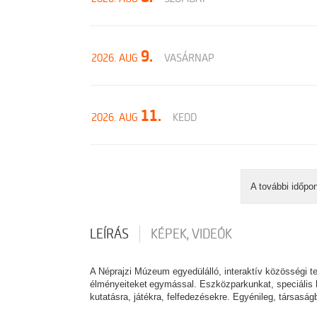
9.
2026. AUG
VASÁRNAP
11.
2026. AUG
KEDD
A további időpo
LEÍRÁS
KÉPEK, VIDEÓK
A Néprajzi Múzeum egyedülálló, interaktív közösségi t
élményeiteket egymással. Eszközparkunkat, speciális b
kutatásra, játékra, felfedezésekre. Egyénileg, társasá