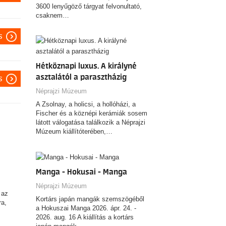
3600 lenyűgöző tárgyat felvonultató,
csaknem…
s
Hétköznapi luxus. A királyné
asztalától a parasztházig
s
Néprajzi Múzeum
A Zsolnay, a holicsi, a hollóházi, a
Fischer és a köznépi kerámiák sosem
látott válogatása találkozik a Néprajzi
Múzeum kiállítóterében,…
Manga - Hokusai - Manga
Néprajzi Múzeum
 az
Kortárs japán mangák szemszögéből
ra,
a Hokuszai Manga 2026. ápr. 24. -
2026. aug. 16 A kiállítás a kortárs