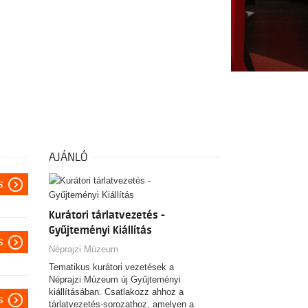
AJÁNLÓ
s
Kurátori tárlatvezetés -
Gyűjteményi Kiállítás
s
Néprajzi Múzeum
Tematikus kurátori vezetések a
Néprajzi Múzeum új Gyűjteményi
kiállításában. Csatlakozz ahhoz a
s
tárlatvezetés-sorozathoz, amelyen a