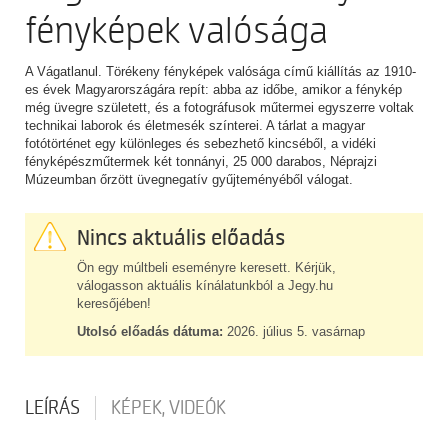
fényképek valósága
A Vágatlanul. Törékeny fényképek valósága című kiállítás az 1910-
es évek Magyarországára repít: abba az időbe, amikor a fénykép
még üvegre született, és a fotográfusok műtermei egyszerre voltak
technikai laborok és életmesék színterei. A tárlat a magyar
fotótörténet egy különleges és sebezhető kincséből, a vidéki
fényképészműtermek két tonnányi, 25 000 darabos, Néprajzi
Múzeumban őrzött üvegnegatív gyűjteményéből válogat.
Nincs aktuális előadás
Ön egy múltbeli eseményre keresett. Kérjük,
válogasson aktuális kínálatunkból a Jegy.hu
keresőjében!
Utolsó előadás dátuma:
2026. július 5. vasárnap
LEÍRÁS
KÉPEK, VIDEÓK