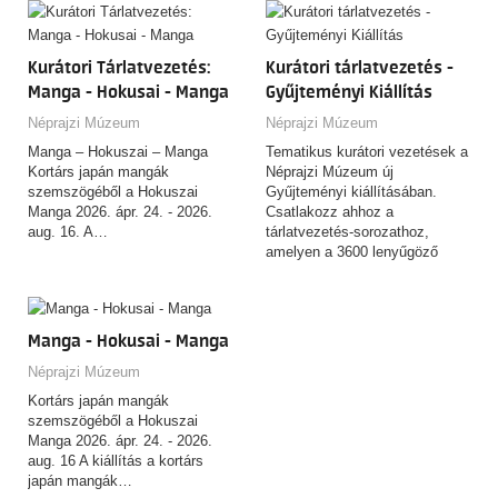
hanem azt vizsgálja, miként
alakult és változott a „manga”
fogalma, használata és
Kurátori Tárlatvezetés:
Kurátori tárlatvezetés -
jelentése az elmúlt kétszáz év
során.
Manga - Hokusai - Manga
Gyűjteményi Kiállítás
Néprajzi Múzeum
Néprajzi Múzeum
Manga – Hokuszai – Manga
Tematikus kurátori vezetések a
Kortárs japán mangák
Néprajzi Múzeum új
szemszögéből a Hokuszai
Gyűjteményi kiállításában.
Manga 2026. ápr. 24. - 2026.
Csatlakozz ahhoz a
aug. 16. A…
tárlatvezetés-sorozathoz,
amelyen a 3600 lenyűgöző
tárgyat felvonultató,
csaknem…
Manga - Hokusai - Manga
Néprajzi Múzeum
Kortárs japán mangák
szemszögéből a Hokuszai
Manga 2026. ápr. 24. - 2026.
aug. 16 A kiállítás a kortárs
japán mangák…