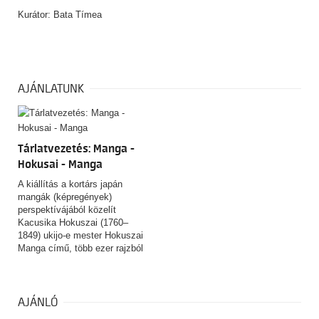
Kurátor: Bata Tímea
AJÁNLATUNK
Tárlatvezetés: Manga -
Hokusai - Manga
A kiállítás a kortárs japán
mangák (képregények)
perspektívájából közelít
Kacusika Hokuszai (1760–
1849) ukijo-e mester Hokuszai
Manga című, több ezer rajzból
álló, rendkívüli hatású
rajzgyűjteményéhez. A tárlat
nem azt kívánja igazolni, hogy
Hokuszai a mai értelemben vett
AJÁNLÓ
manga „feltalálója” lett volna,