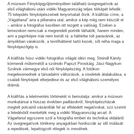
A múzeum Fényképgyűjteményében található üvegnegatívok az
első világháború utáni vidéki Magyarország teljes térképét lefedik:
75 település fényképészeinek lenyomatait őrzik. A kiállítás címe, a
„Vágatlanul” arra a pillanatra utal, amikor a kép még nem készült el
– amikor a fotográfus kezében ott rezgett a valóság. Ezeken a
lemezeken nemcsak a megrendelt portrék láthatók, hanem minden,
ami a papírképre már nem került rá: a háttérbe tolt paravánok, az
árnyékban várakozók, a textilhátteret tartó kezek, sőt néha maga a
fényképezőgép is.
A kiállítás húsz vidéki fotográfus világát idézi meg, Steindl Károly
körmendi műtermétől a szolnoki Papszt Piroskáig, Jász-Nagykun-
Szolnok vármegye első női fényképészéig. A fotókon
megelevenednek a társadalmi változások, a viseletek átalakulása, a
családi fényképek elterjedése és az első világháború személyes
drámái.
A kiállítás a leletmentés történetét is bemutatja: amikor a múzeum
munkatársai a húszas években padlásokról, fényképészházak
megtelt polcairól vásárolták fel az elfeledett negatívokat, szó szerint
a feledésből mentették meg a vidéki Magyarország arcait. A
Vágatlanul
egyszerre szól a fotográfia emberi és technikai oldaláról.
Az üvegnegatívok törékeny anyagukban hordozzák az idő múlását:
a repedések, lepattogzott rétegek is mesélnek.