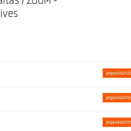
ltás / ZOOM -
ives
jegyvásárlá
jegyvásárlá
jegyvásárlá