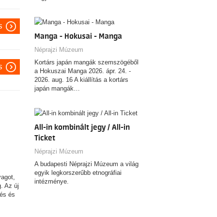
s
Manga - Hokusai - Manga
Néprajzi Múzeum
Kortárs japán mangák szemszögéből
s
a Hokuszai Manga 2026. ápr. 24. -
2026. aug. 16 A kiállítás a kortárs
japán mangák…
All-in kombinált jegy / All-in
Ticket
Néprajzi Múzeum
A budapesti Néprajzi Múzeum a világ
egyik legkorszerűbb etnográfiai
yagot,
intézménye.
. Az új
zés és