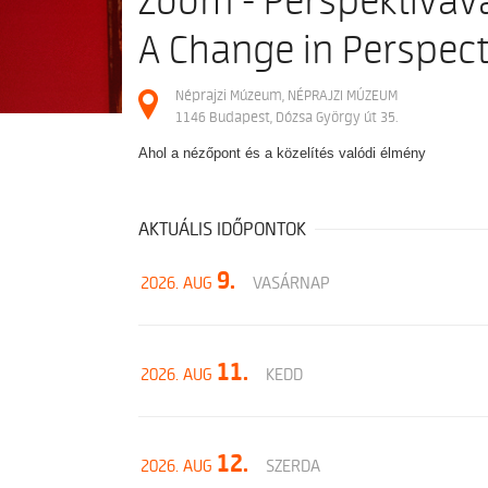
Zoom - Perspektívavá
A Change in Perspect
Néprajzi Múzeum, NÉPRAJZI MÚZEUM
1146 Budapest, Dózsa György út 35.
Ahol a nézőpont és a közelítés valódi élmény
AKTUÁLIS IDŐPONTOK
9.
2026. AUG
VASÁRNAP
11.
2026. AUG
KEDD
12.
2026. AUG
SZERDA