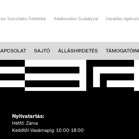
ános Szerződési Feltételek
Adatkezelési Szabályzat
Vásárlási tájékozt
KAPCSOLAT
SAJTÓ
ÁLLÁSHIRDETÉS
TÁMOGATÓIN
Nyitvatartás:
Hétfő: Zárva
Keddtől-Vasárnapig: 10:00-18:00