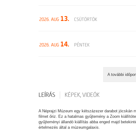
13.
2026. AUG
CSÜTÖRTÖK
14.
2026. AUG
PÉNTEK
A további időpo
LEÍRÁS
KÉPEK, VIDEÓK
A Néprajzi Múzeum egy kétszázezer darabot jócskán me
filmet őriz. Ez a hatalmas gyűjtemény a Zoom kiállító
gyűjteményi állandó kiállítás abba enged majd betekint
értelmezés által a múzeumgalaxis.