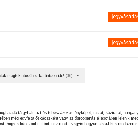
jegyvásárlá
jegyvásárlá
ntok megtekintéséhez kattintson ide!
(36)
ghaladó tárgyhalmazt és többszázezer fényképet, rajzot, kéziratot, hangan
terében még egyfajta őskáoszként vagy az ősrobbanás állapotában jelenik meg
ést, hogy a káoszból miként lesz rend – vagyis hogyan alakul ki a rendszere