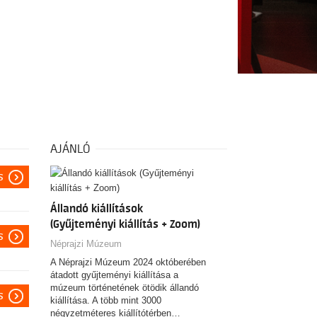
AJÁNLÓ
s
Állandó kiállítások
(Gyűjteményi kiállítás + Zoom)
s
Néprajzi Múzeum
A Néprajzi Múzeum 2024 októberében
átadott gyűjteményi kiállítása a
múzeum történetének ötödik állandó
s
kiállítása. A több mint 3000
négyzetméteres kiállítótérben…