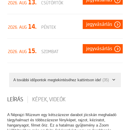
jegyvásárlás
13.
2026. AUG
CSÜTÖRTÖK
jegyvásárlás
14.
2026. AUG
PÉNTEK
jegyvásárlás
15.
2026. AUG
SZOMBAT
A további időpontok megtekintéséhez kattintson ide!
(35)
LEÍRÁS
KÉPEK, VIDEÓK
A Néprajzi Múzeum egy kétszázezer darabot jócskán meghaladó
tárgyhalmazt és többszázezer fényképet, rajzot, kéziratot,
hanganyagot, filmet őriz. Ez a hatalmas gyűjtemény a Zoom