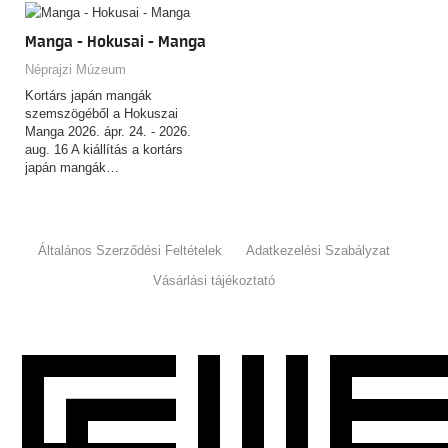
Manga - Hokusai - Manga
Néprajzi Múzeum
Kortárs japán mangák
szemszögéből a Hokuszai
Manga 2026. ápr. 24. - 2026.
aug. 16 A kiállítás a kortárs
japán mangák…
Általános Szerződési Feltételek
Adatkezelési Szabályzat
Vásárlási tájékoztató