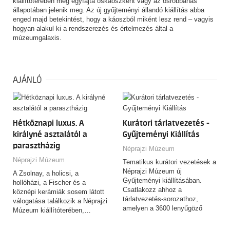
kiállítóterében még egyfajta őskáoszként vagy az ősrobbanás
állapotában jelenik meg. Az új gyűjteményi állandó kiállítás abba
enged majd betekintést, hogy a káoszból miként lesz rend – vagyis
hogyan alakul ki a rendszerezés és értelmezés által a
múzeumgalaxis.
AJÁNLÓ
Hétköznapi luxus. A
Kurátori tárlatvezetés -
királyné asztalától a
Gyűjteményi Kiállítás
parasztházig
Néprajzi Múzeum
Néprajzi Múzeum
Tematikus kurátori vezetések a
Néprajzi Múzeum új
A Zsolnay, a holicsi, a
Gyűjteményi kiállításában.
hollóházi, a Fischer és a
Csatlakozz ahhoz a
köznépi kerámiák sosem látott
tárlatvezetés-sorozathoz,
válogatása találkozik a Néprajzi
amelyen a 3600 lenyűgöző
Múzeum kiállítóterében,…
tárgyat felvonultató,
csaknem…