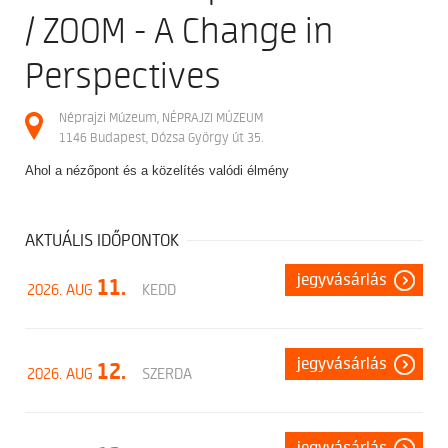
/ ZOOM - A Change in
Perspectives
Néprajzi Múzeum, NÉPRAJZI MÚZEUM
1146 Budapest, Dózsa György út 35.
Ahol a nézőpont és a közelítés valódi élmény
AKTUÁLIS IDŐPONTOK
jegyvásárlás
11.
2026. AUG
KEDD
jegyvásárlás
12.
2026. AUG
SZERDA