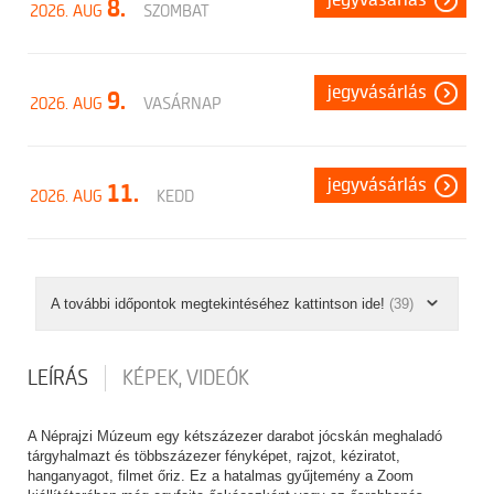
jegyvásárlás
8.
2026. AUG
SZOMBAT
jegyvásárlás
9.
2026. AUG
VASÁRNAP
jegyvásárlás
11.
2026. AUG
KEDD
A további időpontok megtekintéséhez kattintson ide!
(39)
LEÍRÁS
KÉPEK, VIDEÓK
A Néprajzi Múzeum egy kétszázezer darabot jócskán meghaladó
tárgyhalmazt és többszázezer fényképet, rajzot, kéziratot,
hanganyagot, filmet őriz. Ez a hatalmas gyűjtemény a Zoom