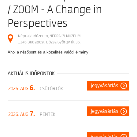
/ ZOOM - A Change in
Perspectives
Néprajzi Múzeum, NÉPRAJZI MÚZEUM
1146 Budapest, Dózsa György út 35.
Ahol a nézőpont és a közelítés valódi élmény
AKTUÁLIS IDŐPONTOK
jegyvásárlás
6.
2026. AUG
CSÜTÖRTÖK
jegyvásárlás
7.
2026. AUG
PÉNTEK