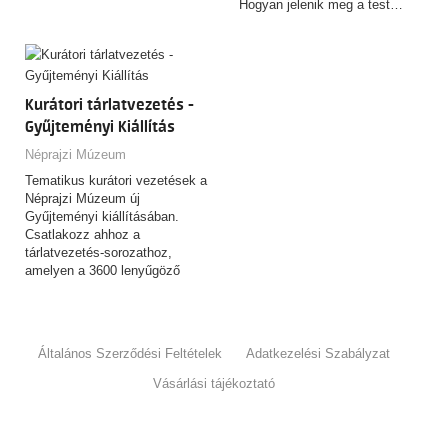
Hogyan jelenik meg a test…
Kurátori tárlatvezetés -
Gyűjteményi Kiállítás
Néprajzi Múzeum
Tematikus kurátori vezetések a
Néprajzi Múzeum új
Gyűjteményi kiállításában.
Csatlakozz ahhoz a
tárlatvezetés-sorozathoz,
amelyen a 3600 lenyűgöző
tárgyat felvonultató,
csaknem…
Általános Szerződési Feltételek
Adatkezelési Szabályzat
Vásárlási tájékoztató