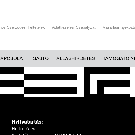
ános Szerződési Feltételek
Adatkezelési Szabályzat
Vásárlási tájékozt
KAPCSOLAT
SAJTÓ
ÁLLÁSHIRDETÉS
TÁMOGATÓIN
Nyitvatartás:
Hétfő: Zárva