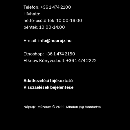
Telefon:
+36 1 474 2100
Hívható:
hétfő-csütörtök: 10:00-16:00
péntek: 10:00-14:00
E-mail:
info@neprajz.hu
Etnoshop:
+36 1 474 2150
Etknow Könyvesbolt:
+36 1 474 2222
Adatkezelési tájékoztató
Visszaélések bejelentése
Néprajzi Múzeum © 2022. Minden jog fenntartva.