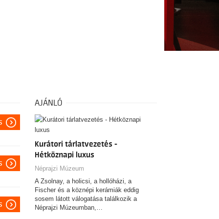
AJÁNLÓ
s
Kurátori tárlatvezetés -
Hétköznapi luxus
s
Néprajzi Múzeum
A Zsolnay, a holicsi, a hollóházi, a
Fischer és a köznépi kerámiák eddig
sosem látott válogatása találkozik a
s
Néprajzi Múzeumban,…