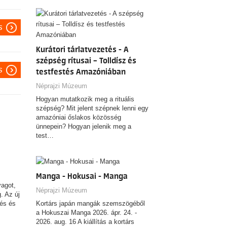
s
Kurátori tárlatvezetés - A
szépség rítusai – Tolldísz és
s
testfestés Amazóniában
Néprajzi Múzeum
Hogyan mutatkozik meg a rituális
szépség? Mit jelent szépnek lenni egy
amazóniai őslakos közösség
ünnepein? Hogyan jelenik meg a
test…
Manga - Hokusai - Manga
yagot,
Néprajzi Múzeum
. Az új
zés és
Kortárs japán mangák szemszögéből
a Hokuszai Manga 2026. ápr. 24. -
2026. aug. 16 A kiállítás a kortárs