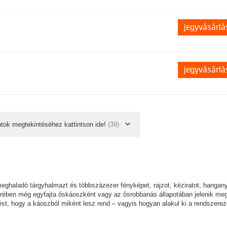
jegyvásárlá
jegyvásárlá
ntok megtekintéséhez kattintson ide!
(39)
ghaladó tárgyhalmazt és többszázezer fényképet, rajzot, kéziratot, hangan
terében még egyfajta őskáoszként vagy az ősrobbanás állapotában jelenik meg
ést, hogy a káoszból miként lesz rend – vagyis hogyan alakul ki a rendszere