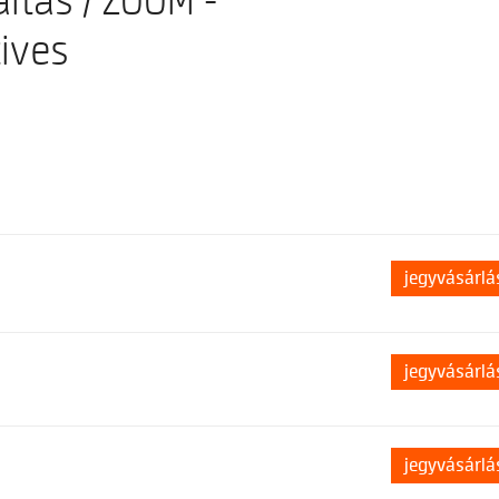
ltás / ZOOM -
ives
jegyvásárlá
jegyvásárlá
jegyvásárlá