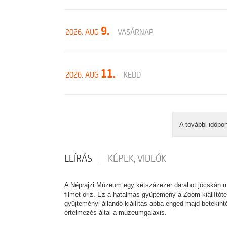
9.
2026. AUG
VASÁRNAP
11.
2026. AUG
KEDD
A további időpo
LEÍRÁS
KÉPEK, VIDEÓK
A Néprajzi Múzeum egy kétszázezer darabot jócskán me
filmet őriz. Ez a hatalmas gyűjtemény a Zoom kiállító
gyűjteményi állandó kiállítás abba enged majd betekint
értelmezés által a múzeumgalaxis.