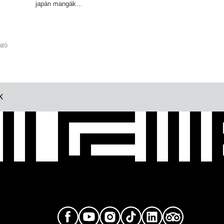
japán mangák…
ató
K