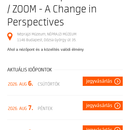
/ ZOOM - A Change in
Perspectives
Néprajzi Múzeum, NÉPRAJZI MÚZEUM
1146 Budapest, Dózsa György út 35.
Ahol a nézőpont és a közelítés valódi élmény
AKTUÁLIS IDŐPONTOK
jegyvásárlás
6.
2026. AUG
CSÜTÖRTÖK
jegyvásárlás
7.
2026. AUG
PÉNTEK