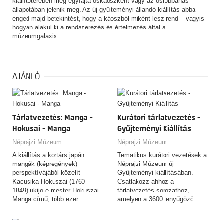
kiállítóterében még egyfajta őskáoszként vagy az ősrobbanás
állapotában jelenik meg. Az új gyűjteményi állandó kiállítás abba
enged majd betekintést, hogy a káoszból miként lesz rend – vagyis
hogyan alakul ki a rendszerezés és értelmezés által a
múzeumgalaxis.
AJÁNLÓ
Tárlatvezetés: Manga -
Kurátori tárlatvezetés -
Hokusai - Manga
Gyűjteményi Kiállítás
Néprajzi Múzeum
Néprajzi Múzeum
A kiállítás a kortárs japán
Tematikus kurátori vezetések a
mangák (képregények)
Néprajzi Múzeum új
perspektívájából közelít
Gyűjteményi kiállításában.
Kacusika Hokuszai (1760–
Csatlakozz ahhoz a
1849) ukijo-e mester Hokuszai
tárlatvezetés-sorozathoz,
Manga című, több ezer
amelyen a 3600 lenyűgöző
rajzból…
tárgyat felvonultató,
csaknem…