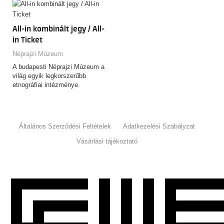
All-in kombinált jegy / All-
in Ticket
Néprajzi Múzeum
A budapesti Néprajzi Múzeum a
világ egyik legkorszerűbb
etnográfiai intézménye.
Általános Szerződési Feltételek
Adatkezelési Szabályzat
Vásárlási tájékoztató