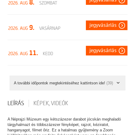
jegyvásárlás
8.
2026. AUG
SZOMBAT
jegyvásárlás
9.
2026. AUG
VASÁRNAP
jegyvásárlás
11.
2026. AUG
KEDD
A további időpontok megtekintéséhez kattintson ide!
(39)
LEÍRÁS
KÉPEK, VIDEÓK
A Néprajzi Múzeum egy kétszázezer darabot jócskán meghaladó
tárgyhalmazt és többszázezer fényképet, rajzot, kéziratot,
hanganyagot, filmet őriz. Ez a hatalmas gyűjtemény a Zoom