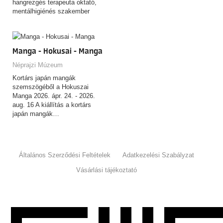
hangrezgés terapeuta oktató,
mentálhigiénés szakember
(bujakigabi.hu)
Manga - Hokusai - Manga
Néprajzi Múzeum
Kortárs japán mangák
szemszögéből a Hokuszai
Manga 2026. ápr. 24. - 2026.
aug. 16 A kiállítás a kortárs
japán mangák…
Általános Szerződési Feltételek
Adatkezelési Szabályzat
Vásárlási tájékoztató