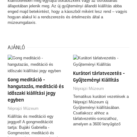
kiállítóterében még egyfajta őskáoszként vagy az ősrobbanás
állapotában jelenik meg. Az új gyűjteményi állandó kiállítás abba
enged majd betekintést, hogy a káoszból miként lesz rend – vagyis
hogyan alakul ki a rendszerezés és értelmezés által a
múzeumgalaxis.
AJÁNLÓ
Kurátori tárlatvezetés -
Gong meditáció -
Gyűjteményi Kiállítás
hangutazás, meditáció és
Néprajzi Múzeum
időszaki kiállítási jegy
Tematikus kurátori vezetések a
egyben
Néprajzi Múzeum új
Gyűjteményi kiállításában.
Néprajzi Múzeum
Csatlakozz ahhoz a
Kiállítás és meditáció egy
tárlatvezetés-sorozathoz,
jeggyel! A gongmeditációt
amelyen a 3600 lenyűgöző
tartja: Bujáki Gabriella -
tárgyat felvonultató,
Gongmester, meditáció és
csaknem…