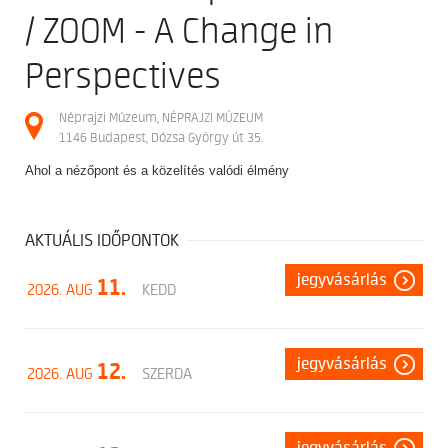
/ ZOOM - A Change in
Perspectives
Néprajzi Múzeum, NÉPRAJZI MÚZEUM
1146 Budapest, Dózsa György út 35.
Ahol a nézőpont és a közelítés valódi élmény
AKTUÁLIS IDŐPONTOK
jegyvásárlás
11.
2026. AUG
KEDD
jegyvásárlás
12.
2026. AUG
SZERDA