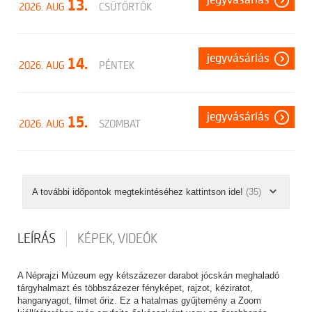
jegyvásárlás
13.
2026. AUG
CSÜTÖRTÖK
jegyvásárlás
14.
2026. AUG
PÉNTEK
jegyvásárlás
15.
2026. AUG
SZOMBAT
A további időpontok megtekintéséhez kattintson ide!
(35)
LEÍRÁS
KÉPEK, VIDEÓK
A Néprajzi Múzeum egy kétszázezer darabot jócskán meghaladó
tárgyhalmazt és többszázezer fényképet, rajzot, kéziratot,
hanganyagot, filmet őriz. Ez a hatalmas gyűjtemény a Zoom