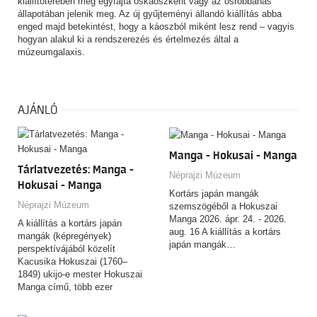
kiállítóterében még egyfajta őskáoszként vagy az ősrobbanás
állapotában jelenik meg. Az új gyűjteményi állandó kiállítás abba
enged majd betekintést, hogy a káoszból miként lesz rend – vagyis
hogyan alakul ki a rendszerezés és értelmezés által a
múzeumgalaxis.
AJÁNLÓ
Manga - Hokusai - Manga
Tárlatvezetés: Manga -
Néprajzi Múzeum
Hokusai - Manga
Kortárs japán mangák
Néprajzi Múzeum
szemszögéből a Hokuszai
Manga 2026. ápr. 24. - 2026.
A kiállítás a kortárs japán
aug. 16 A kiállítás a kortárs
mangák (képregények)
japán mangák…
perspektívájából közelít
Kacusika Hokuszai (1760–
1849) ukijo-e mester Hokuszai
Manga című, több ezer
rajzból…