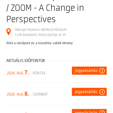
/ ZOOM - A Change in
Perspectives
Néprajzi Múzeum, NÉPRAJZI MÚZEUM
1146 Budapest, Dózsa György út 35.
Ahol a nézőpont és a közelítés valódi élmény
AKTUÁLIS IDŐPONTOK
jegyvásárlás
7.
2026. AUG
PÉNTEK
jegyvásárlás
8.
2026. AUG
SZOMBAT