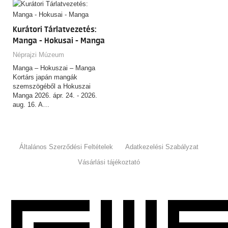
Kurátori Tárlatvezetés:
Manga - Hokusai - Manga
Néprajzi Múzeum
Manga – Hokuszai – Manga
Kortárs japán mangák
szemszögéből a Hokuszai
Manga 2026. ápr. 24. - 2026.
aug. 16. A…
Általános Szerződési Feltételek
Adatkezelési Szabályzat
Vásárlási tájékoztató