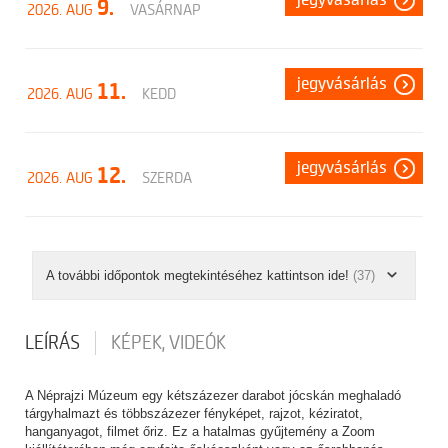
jegyvásárlás
9.
2026. AUG
VASÁRNAP
jegyvásárlás
11.
2026. AUG
KEDD
jegyvásárlás
12.
2026. AUG
SZERDA
A további időpontok megtekintéséhez kattintson ide!
(37)
LEÍRÁS
KÉPEK, VIDEÓK
A Néprajzi Múzeum egy kétszázezer darabot jócskán meghaladó
tárgyhalmazt és többszázezer fényképet, rajzot, kéziratot,
hanganyagot, filmet őriz. Ez a hatalmas gyűjtemény a Zoom