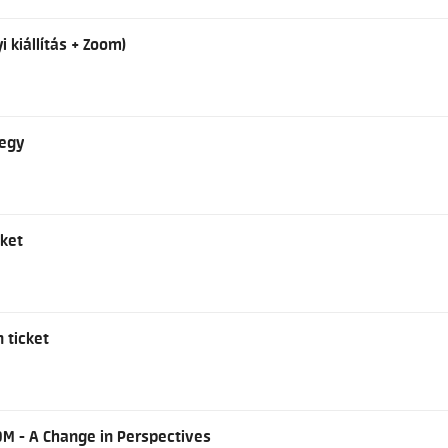
i kiállítás + Zoom)
jegy
cket
n ticket
OM - A Change in Perspectives