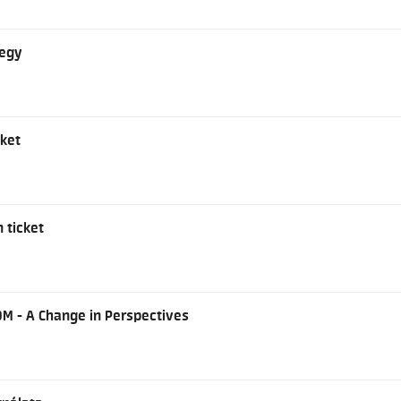
jegy
cket
n ticket
OM - A Change in Perspectives