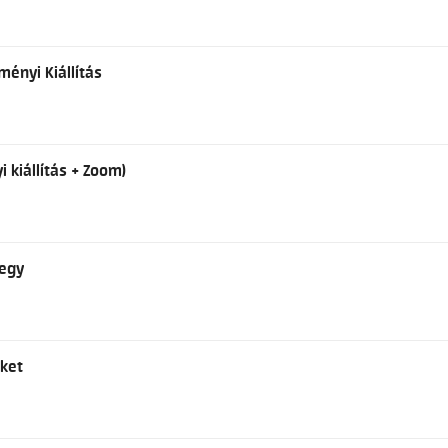
ményi Kiállítás
i kiállítás + Zoom)
jegy
cket