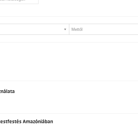
ználata
s testfestés Amazóniában