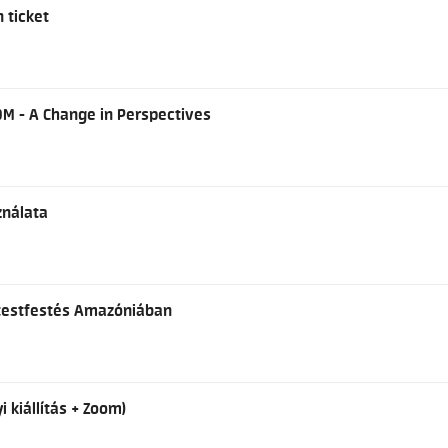
n ticket
OM - A Change in Perspectives
ználata
s testfestés Amazóniában
i kiállítás + Zoom)