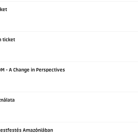
cket
n ticket
OM - A Change in Perspectives
ználata
s testfestés Amazóniában