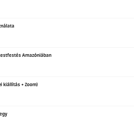
ználata
s testfestés Amazóniában
i kiállítás + Zoom)
jegy