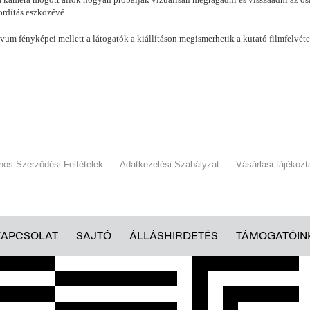
fordítás eszközévé.
m fényképei mellett a látogatók a kiállításon megismerhetik a kutató filmfelvétel
ános Szerződési Feltételek
Adatkezelési Szabályzat
Vásárlási tájékozt
KAPCSOLAT
SAJTÓ
ÁLLÁSHIRDETÉS
TÁMOGATÓIN