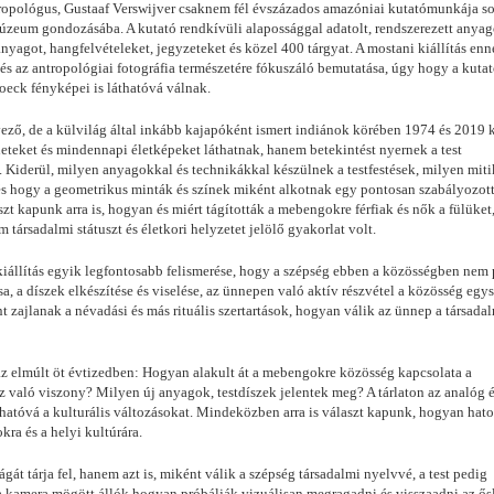
antropológus, Gustaaf Verswijver csaknem fél évszázados amazóniai kutatómunkája s
Múzeum gondozásába. A kutató rendkívüli alapossággal adatolt, rendszerezett anyag
nyagot, hangfelvételeket, jegyzeteket és közel 400 tárgyat. A mostani kiállítás enn
és az antropológiai fotográfia természetére fókuszáló bemutatása, úgy hogy a kutat
Roeck fényképei is láthatóvá válnak.
ő, de a külvilág által inkább kajapóként ismert indiánok körében 1974 és 2019 
neteket és mindennapi életképeket láthatnak, hanem betekintést nyernek a test
is. Kiderül, milyen anyagokkal és technikákkal készülnek a testfestések, milyen mit
 és hogy a geometrikus minták és színek miként alkotnak egy pontosan szabályozott
t kapunk arra is, hogyan és miért tágították a mebengokre férfiak és nők a fülüket
 társadalmi státuszt és életkori helyzetet jelölő gyakorlat volt.
iállítás egyik legfontosabb felismerése, hogy a szépség ebben a közösségben nem
a, a díszek elkészítése és viselése, az ünnepen való aktív részvétel a közösség egys
nt zajlanak a névadási és más rituális szertartások, hogyan válik az ünnep a társada
 az elmúlt öt évtizedben: Hogyan alakult át a mebengokre közösség kapcsolata a
z való viszony? Milyen új anyagok, testdíszek jelentek meg? A tárlaton az analóg é
thatóvá a kulturális változásokat. Mindeközben arra is választ kapunk, hogyan hato
kra és a helyi kultúrára.
át tárja fel, hanem azt is, miként válik a szépség társadalmi nyelvvé, a test pedig
y a kamera mögött állók hogyan próbálják vizuálisan megragadni és visszaadni az ő