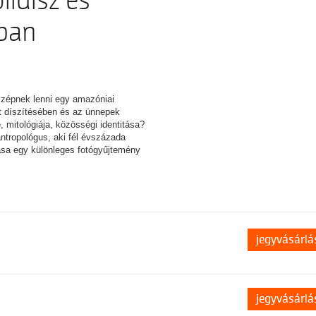
lldísz és
ában
szépnek lenni egy amazóniai
t díszítésében és az ünnepek
 mitológiája, közösségi identitása?
ntropológus, aki fél évszázada
tása egy különleges fotógyűjtemény
jegyvásárlá
jegyvásárlá