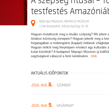
A szépség rítusai – To
testfestés Amazóni
Néprajzi Múzeum, NÉPRAJZI MÚZEUM
1146 Budapest, Dózsa György út 35.
Hogyan mutatkozik meg a rituális szépség? Mit jelent 
őslakos közösség ünnepein? Hogyan jelenik meg a tes
forgatagában a mebengokre (kajapó) indiánok világképe,
Hogyan örökíti meg fényképein mindezt egy kulturális a
kutat közöttük? A budapesti Néprajzi Múzeum új kiállí
segítségével válaszol a fenti kérdésekre.
több
AKTUÁLIS IDŐPONTOK
8.
2026. AUG
SZOMBAT
9.
2026. AUG
VASÁRNAP