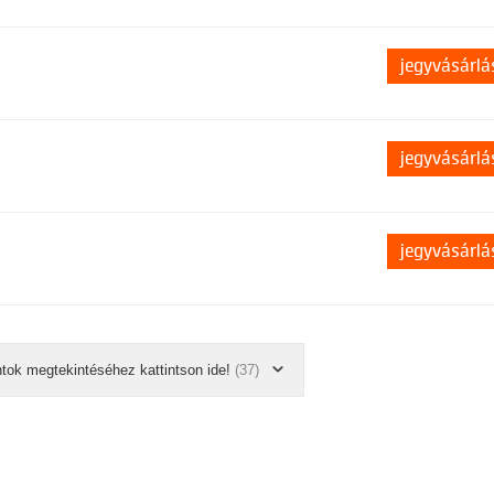
jegyvásárlá
jegyvásárlá
jegyvásárlá
ntok megtekintéséhez kattintson ide!
(37)