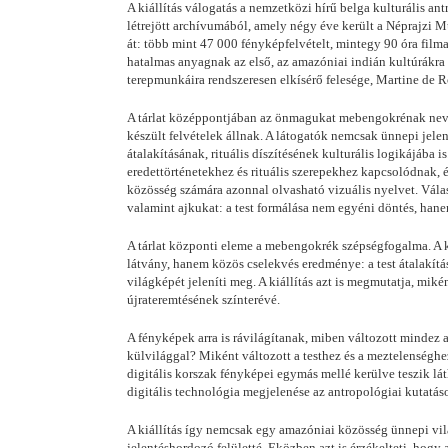
A kiállítás válogatás a nemzetközi hírű belga kulturális 
létrejött archívumából, amely négy éve került a Néprajzi 
át: több mint 47 000 fényképfelvételt, mintegy 90 óra filma
hatalmas anyagnak az első, az amazóniai indián kultúrákra 
terepmunkáira rendszeresen elkísérő felesége, Martine de 
A tárlat középpontjában az önmagukat mebengokrénak nevez
készült felvételek állnak. A látogatók nemcsak ünnepi jele
átalakításának, rituális díszítésének kulturális logikájába 
eredettörténetekhez és rituális szerepekhez kapcsolódnak,
közösség számára azonnal olvasható vizuális nyelvet. Válasz
valamint ajkukat: a test formálása nem egyéni döntés, hanem
A tárlat központi eleme a mebengokrék szépségfogalma. A k
látvány, hanem közös cselekvés eredménye: a test átalakítás
világképét jeleníti meg. A kiállítás azt is megmutatja, miké
újrateremtésének színterévé.
A fényképek arra is rávilágítanak, miben változott mindez
külvilággal? Miként változott a testhez és a meztelenséghe
digitális korszak fényképei egymás mellé kerülve teszik lá
digitális technológia megjelenése az antropológiai kutatáso
A kiállítás így nemcsak egy amazóniai közösség ünnepi világ
jelentéshordozó felületté. Eközben azt is érzékelteti, hog