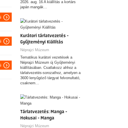
2026. aug. 16 A kiállítás a kortárs
japán mangák…
s
Kurátori tárlatvezetés -
s
Gyűjteményi Kiállítás
Néprajzi Múzeum
Tematikus kurátori vezetések a
Néprajzi Múzeum új Gyűjteményi
s
kiállításában. Csatlakozz ahhoz a
tárlatvezetés-sorozathoz, amelyen a
3600 lenyűgöző tárgyat felvonultató,
csaknem…
Tárlatvezetés: Manga -
Hokusai - Manga
Néprajzi Múzeum