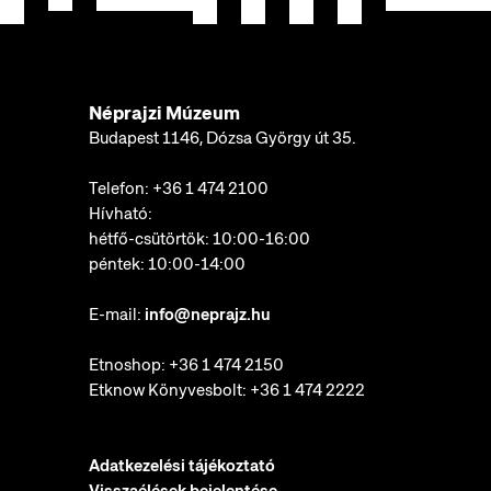
Néprajzi Múzeum
Budapest 1146, Dózsa György út 35.
Telefon:
+36 1 474 2100
Hívható:
hétfő-csütörtök: 10:00-16:00
péntek: 10:00-14:00
E-mail:
info@neprajz.hu
Etnoshop:
+36 1 474 2150
Etknow Könyvesbolt:
+36 1 474 2222
Adatkezelési tájékoztató