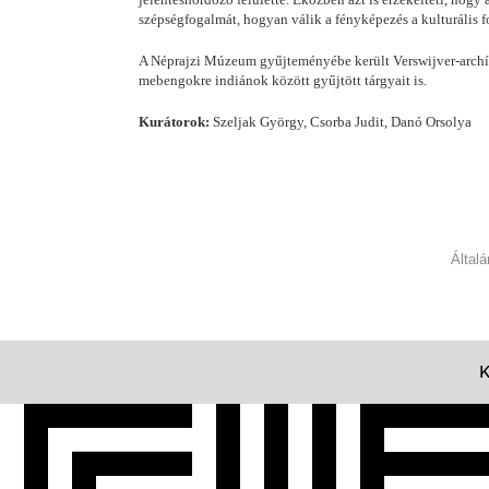
szépségfogalmát, hogyan válik a fényképezés a kulturális 
A Néprajzi Múzeum gyűjteményébe került Verswijver-archívu
mebengokre indiánok között gyűjtött tárgyait is.
Kurátorok:
Szeljak György, Csorba Judit, Danó Orsolya
Által