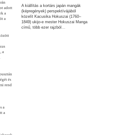
orán
A kiállítás a kortárs japán mangák
ot adott
(képregények) perspektívájából
ek a
közelít Kacusika Hokuszai (1760–
ót a
1849) ukijo-e mester Hokuszai Manga
című, több ezer rajzból…
között
ikus
, a
,
 pusztán
égét és
lmi rend
s a
tt a
slakosok