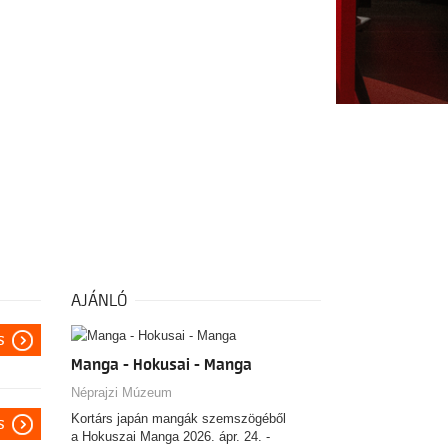
AJÁNLÓ
s
Manga - Hokusai - Manga
Néprajzi Múzeum
Kortárs japán mangák szemszögéből
s
a Hokuszai Manga 2026. ápr. 24. -