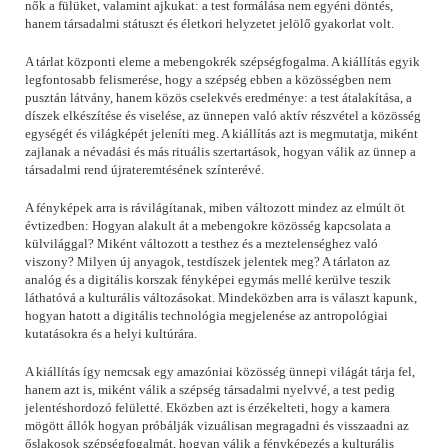
nők a fülüket, valamint ajkukat: a test formálása nem egyéni döntés,
hanem társadalmi státuszt és életkori helyzetet jelölő gyakorlat volt.
A tárlat központi eleme a mebengokrék szépségfogalma. A kiállítás egyik
legfontosabb felismerése, hogy a szépség ebben a közösségben nem
pusztán látvány, hanem közös cselekvés eredménye: a test átalakítása, a
díszek elkészítése és viselése, az ünnepen való aktív részvétel a közösség
egységét és világképét jeleníti meg. A kiállítás azt is megmutatja, miként
zajlanak a névadási és más rituális szertartások, hogyan válik az ünnep a
társadalmi rend újrateremtésének színterévé.
A fényképek arra is rávilágítanak, miben változott mindez az elmúlt öt
évtizedben: Hogyan alakult át a mebengokre közösség kapcsolata a
külvilággal? Miként változott a testhez és a meztelenséghez való
viszony? Milyen új anyagok, testdíszek jelentek meg? A tárlaton az
analóg és a digitális korszak fényképei egymás mellé kerülve teszik
láthatóvá a kulturális változásokat. Mindeközben arra is választ kapunk,
hogyan hatott a digitális technológia megjelenése az antropológiai
kutatásokra és a helyi kultúrára.
A kiállítás így nemcsak egy amazóniai közösség ünnepi világát tárja fel,
hanem azt is, miként válik a szépség társadalmi nyelvvé, a test pedig
jelentéshordozó felületté. Eközben azt is érzékelteti, hogy a kamera
mögött állók hogyan próbálják vizuálisan megragadni és visszaadni az
őslakosok szépségfogalmát, hogyan válik a fényképezés a kulturális