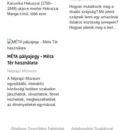
Kacusika Hokuszai (1760–
Hogyan mutatkozik meg a
1849) ukijo-e mester Hokuszai
rituális szépség? Mit jelent
Manga című, több ezer
szépnek lenni egy amazóniai
rajzból…
őslakos közösség ünnepein?
Hogyan jelenik meg a test…
MÉTA pályajegy - Méta
Tér használata
Néprajzi Múzeum
A Néprajzi Múzeum
egyedülálló, interaktív
közösségi terében szabadon
játszhattok, olvashattok, filmet
nézhettek, megbeszélhetitek
az élményeiteket egymással.
Általános Szerződési Feltételek
Adatkezelési Szabályzat