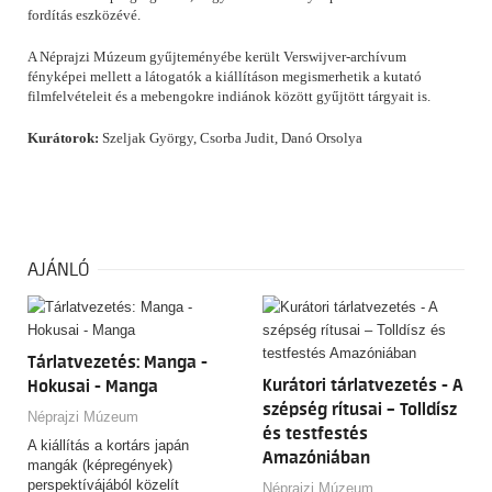
fordítás eszközévé.
A Néprajzi Múzeum gyűjteményébe került Verswijver-archívum
fényképei mellett a látogatók a kiállításon megismerhetik a kutató
filmfelvételeit és a mebengokre indiánok között gyűjtött tárgyait is.
Kurátorok:
Szeljak György, Csorba Judit, Danó Orsolya
AJÁNLÓ
Tárlatvezetés: Manga -
Kurátori tárlatvezetés - A
Hokusai - Manga
szépség rítusai – Tolldísz
Néprajzi Múzeum
és testfestés
A kiállítás a kortárs japán
Amazóniában
mangák (képregények)
perspektívájából közelít
Néprajzi Múzeum