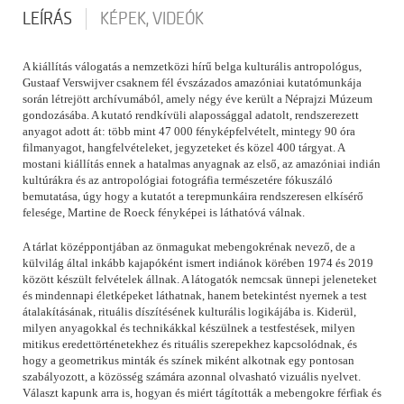
LEÍRÁS
KÉPEK, VIDEÓK
A kiállítás válogatás a nemzetközi hírű belga kulturális antropológus,
Gustaaf Verswijver csaknem fél évszázados amazóniai kutatómunkája
során létrejött archívumából, amely négy éve került a Néprajzi Múzeum
gondozásába. A kutató rendkívüli alapossággal adatolt, rendszerezett
anyagot adott át: több mint 47 000 fényképfelvételt, mintegy 90 óra
filmanyagot, hangfelvételeket, jegyzeteket és közel 400 tárgyat. A
mostani kiállítás ennek a hatalmas anyagnak az első, az amazóniai indián
kultúrákra és az antropológiai fotográfia természetére fókuszáló
bemutatása, úgy hogy a kutatót a terepmunkáira rendszeresen elkísérő
felesége, Martine de Roeck fényképei is láthatóvá válnak.
A tárlat középpontjában az önmagukat mebengokrénak nevező, de a
külvilág által inkább kajapóként ismert indiánok körében 1974 és 2019
között készült felvételek állnak. A látogatók nemcsak ünnepi jeleneteket
és mindennapi életképeket láthatnak, hanem betekintést nyernek a test
átalakításának, rituális díszítésének kulturális logikájába is. Kiderül,
milyen anyagokkal és technikákkal készülnek a testfestések, milyen
mitikus eredettörténetekhez és rituális szerepekhez kapcsolódnak, és
hogy a geometrikus minták és színek miként alkotnak egy pontosan
szabályozott, a közösség számára azonnal olvasható vizuális nyelvet.
Választ kapunk arra is, hogyan és miért tágították a mebengokre férfiak és