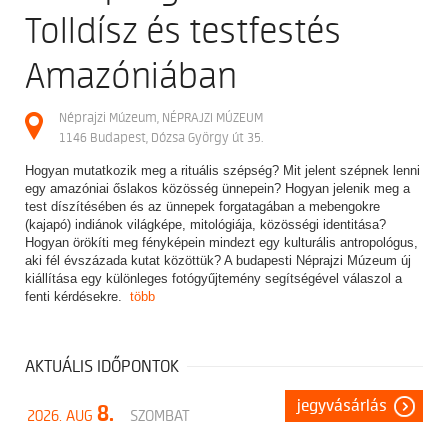
Tolldísz és testfestés
Amazóniában
Néprajzi Múzeum, NÉPRAJZI MÚZEUM
1146 Budapest, Dózsa György út 35.
Hogyan mutatkozik meg a rituális szépség? Mit jelent szépnek lenni
egy amazóniai őslakos közösség ünnepein? Hogyan jelenik meg a
test díszítésében és az ünnepek forgatagában a mebengokre
(kajapó) indiánok világképe, mitológiája, közösségi identitása?
Hogyan örökíti meg fényképein mindezt egy kulturális antropológus,
aki fél évszázada kutat közöttük? A budapesti Néprajzi Múzeum új
kiállítása egy különleges fotógyűjtemény segítségével válaszol a
fenti kérdésekre.
több
AKTUÁLIS IDŐPONTOK
jegyvásárlás
8.
2026. AUG
SZOMBAT