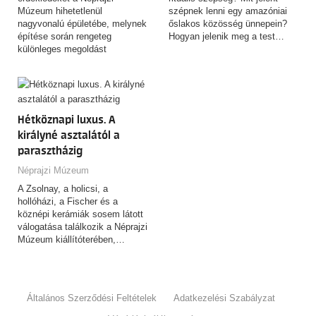
Múzeum hihetetlenül
szépnek lenni egy amazóniai
nagyvonalú épületébe, melynek
őslakos közösség ünnepein?
építése során rengeteg
Hogyan jelenik meg a test…
különleges megoldást
alkalmaztak. Találkozási pont:
Hősök…
Hétköznapi luxus. A
királyné asztalától a
parasztházig
Néprajzi Múzeum
A Zsolnay, a holicsi, a
hollóházi, a Fischer és a
köznépi kerámiák sosem látott
válogatása találkozik a Néprajzi
Múzeum kiállítóterében,…
Általános Szerződési Feltételek
Adatkezelési Szabályzat