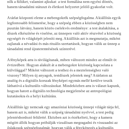
nők a fülüket, valamint ajkukat: a test formálása nem egyéni döntés,
hanem társadalmi státuszt és életkori helyzetet jelölő gyakorlat volt.
A tárlat központi eleme a mebengokrék szépségfogalma. A kiállítás egyik
legfontosabb felismerése, hogy a szépség ebben a közösségben nem
pusztán látvány, hanem közös cselekvés eredménye: a test átalakítása, a
díszek elkészítése és viselése, az ünnepen való aktív részvétel a közösség
egységét és világképét jeleníti meg. A kiállítás azt is megmutatja, miként
zajlanak a névadási és más rituális szertartások, hogyan válik az ünnep a
társadalmi rend újrateremtésének színterévé.
A fényképek arra is rávilágítanak, miben változott mindez az elmúlt öt
évtizedben: Hogyan alakult át a mebengokre közösség kapcsolata a
külvilággal? Miként változott a testhez és a meztelenséghez való
viszony? Milyen új anyagok, testdíszek jelentek meg? A tárlaton az
analóg és a digitális korszak fényképei egymás mellé kerülve teszik
láthatóvá a kulturális változásokat. Mindeközben arra is választ kapunk,
hogyan hatott a digitális technológia megjelenése az antropológiai
kutatásokra és a helyi kultúrára.
A kiállítás így nemcsak egy amazóniai közösség ünnepi világát tárja fel,
hanem azt is, miként válik a szépség társadalmi nyelvvé, a test pedig
jelentéshordozó felületté. Eközben azt is érzékelteti, hogy a kamera
mögött állók hogyan próbálják vizuálisan megragadni és visszaadni az
őslakosok szépségfogalmát, hogyan válik a fényképezés a kulturális