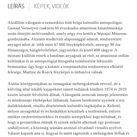
LEÍRÁS
KÉPEK, VIDEÓK
A kiállítás válogatás a nemzetközi hírű belga kulturális antropológus,
Gustaaf Verswijver csaknem fél évszázados amazóniai kutatómunkája
során létrejött archívumából, amely négy éve került a Néprajzi Múzeum
gondozásába. A kutató rendkívüli alapossággal adatolt, rendszerezett
anyagot adott át: több mint 47 000 fényképfelvételt, mintegy 90 óra
filmanyagot, hangfelvételeket, jegyzeteket és közel 400 tárgyat. A
mostani kiállítás ennek a hatalmas anyagnak az első, az amazóniai indián
kultúrákra és az antropológiai fotográfia természetére fókuszáló
bemutatása, úgy hogy a kutatót a terepmunkáira rendszeresen elkísérő
felesége, Martine de Roeck fényképei is láthatóvá válnak.
A tárlat középpontjában az önmagukat mebengokrénak nevező, de a
külvilág által inkább kajapóként ismert indiánok körében 1974 és 2019
között készült felvételek állnak. A látogatók nemcsak ünnepi jeleneteket
és mindennapi életképeket láthatnak, hanem betekintést nyernek a test
átalakításának, rituális díszítésének kulturális logikájába is. Kiderül,
milyen anyagokkal és technikákkal készülnek a testfestések, milyen
mitikus eredettörténetekhez és rituális szerepekhez kapcsolódnak, és
hogy a geometrikus minták és színek miként alkotnak egy pontosan
szabályozott, a közösség számára azonnal olvasható vizuális nyelvet.
Választ kapunk arra is, hogyan és miért tágították a mebengokre férfiak és