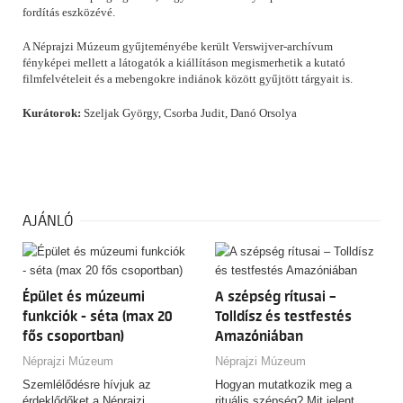
fordítás eszközévé.
A Néprajzi Múzeum gyűjteményébe került Verswijver-archívum
fényképei mellett a látogatók a kiállításon megismerhetik a kutató
filmfelvételeit és a mebengokre indiánok között gyűjtött tárgyait is.
Kurátorok:
Szeljak György, Csorba Judit, Danó Orsolya
AJÁNLÓ
Épület és múzeumi
A szépség rítusai –
funkciók - séta (max 20
Tolldísz és testfestés
fős csoportban)
Amazóniában
Néprajzi Múzeum
Néprajzi Múzeum
Szemlélődésre hívjuk az
Hogyan mutatkozik meg a
érdeklődőket a Néprajzi
rituális szépség? Mit jelent