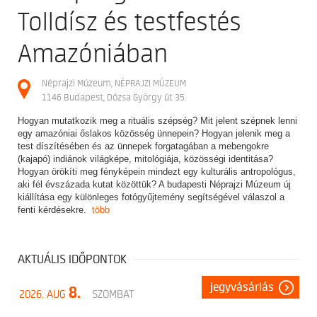
Tolldísz és testfestés
Amazóniában
Néprajzi Múzeum, NÉPRAJZI MÚZEUM
1146 Budapest, Dózsa György út 35.
Hogyan mutatkozik meg a rituális szépség? Mit jelent szépnek lenni
egy amazóniai őslakos közösség ünnepein? Hogyan jelenik meg a
test díszítésében és az ünnepek forgatagában a mebengokre
(kajapó) indiánok világképe, mitológiája, közösségi identitása?
Hogyan örökíti meg fényképein mindezt egy kulturális antropológus,
aki fél évszázada kutat közöttük? A budapesti Néprajzi Múzeum új
kiállítása egy különleges fotógyűjtemény segítségével válaszol a
fenti kérdésekre.
több
AKTUÁLIS IDŐPONTOK
jegyvásárlás
8.
2026. AUG
SZOMBAT