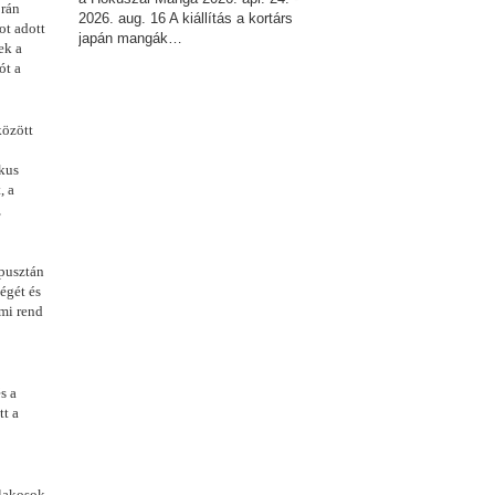
orán
2026. aug. 16 A kiállítás a kortárs
ot adott
japán mangák…
ek a
ót a
között
ikus
, a
,
 pusztán
égét és
lmi rend
s a
tt a
slakosok