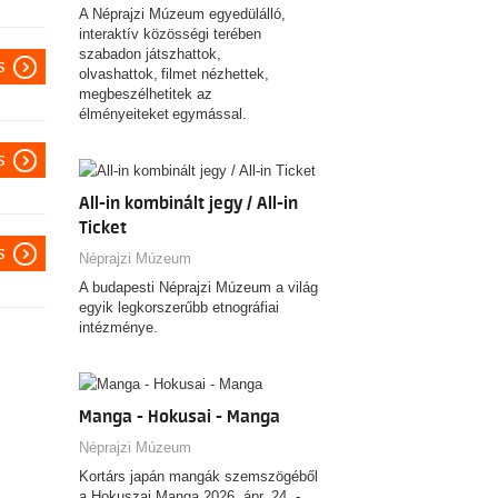
A Néprajzi Múzeum egyedülálló,
interaktív közösségi terében
szabadon játszhattok,
s
olvashattok, filmet nézhettek,
megbeszélhetitek az
élményeiteket egymással.
s
All-in kombinált jegy / All-in
Ticket
s
Néprajzi Múzeum
A budapesti Néprajzi Múzeum a világ
egyik legkorszerűbb etnográfiai
intézménye.
Manga - Hokusai - Manga
Néprajzi Múzeum
Kortárs japán mangák szemszögéből
a Hokuszai Manga 2026. ápr. 24. -