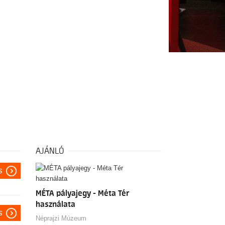
AJÁNLÓ
s
MÉTA pályajegy - Méta Tér
használata
s
Néprajzi Múzeum