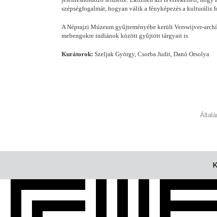
szépségfogalmát, hogyan válik a fényképezés a kulturális 
A Néprajzi Múzeum gyűjteményébe került Verswijver-archívu
mebengokre indiánok között gyűjtött tárgyait is.
Kurátorok:
Szeljak György, Csorba Judit, Danó Orsolya
Által