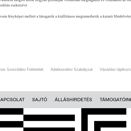
fordítás eszközévé.
m fényképei mellett a látogatók a kiállításon megismerhetik a kutató filmfelvétel
ános Szerződési Feltételek
Adatkezelési Szabályzat
Vásárlási tájékozt
KAPCSOLAT
SAJTÓ
ÁLLÁSHIRDETÉS
TÁMOGATÓIN