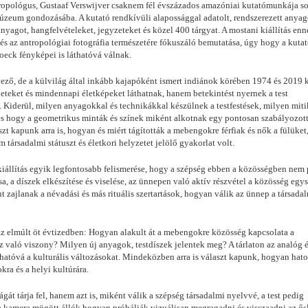
antropológus, Gustaaf Verswijver csaknem fél évszázados amazóniai kutatómunkája s
Múzeum gondozásába. A kutató rendkívüli alapossággal adatolt, rendszerezett anyag
nyagot, hangfelvételeket, jegyzeteket és közel 400 tárgyat. A mostani kiállítás enn
és az antropológiai fotográfia természetére fókuszáló bemutatása, úgy hogy a kutat
Roeck fényképei is láthatóvá válnak.
ő, de a külvilág által inkább kajapóként ismert indiánok körében 1974 és 2019 
neteket és mindennapi életképeket láthatnak, hanem betekintést nyernek a test
is. Kiderül, milyen anyagokkal és technikákkal készülnek a testfestések, milyen mit
 és hogy a geometrikus minták és színek miként alkotnak egy pontosan szabályozott
t kapunk arra is, hogyan és miért tágították a mebengokre férfiak és nők a fülüket
 társadalmi státuszt és életkori helyzetet jelölő gyakorlat volt.
iállítás egyik legfontosabb felismerése, hogy a szépség ebben a közösségben nem
a, a díszek elkészítése és viselése, az ünnepen való aktív részvétel a közösség egys
nt zajlanak a névadási és más rituális szertartások, hogyan válik az ünnep a társada
 az elmúlt öt évtizedben: Hogyan alakult át a mebengokre közösség kapcsolata a
z való viszony? Milyen új anyagok, testdíszek jelentek meg? A tárlaton az analóg é
thatóvá a kulturális változásokat. Mindeközben arra is választ kapunk, hogyan hato
kra és a helyi kultúrára.
át tárja fel, hanem azt is, miként válik a szépség társadalmi nyelvvé, a test pedig
y a kamera mögött állók hogyan próbálják vizuálisan megragadni és visszaadni az ő