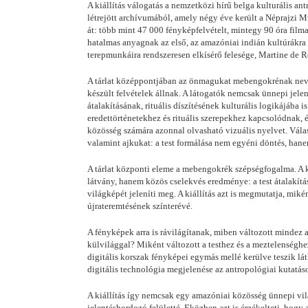
A kiállítás válogatás a nemzetközi hírű belga kulturális 
létrejött archívumából, amely négy éve került a Néprajzi 
át: több mint 47 000 fényképfelvételt, mintegy 90 óra filma
hatalmas anyagnak az első, az amazóniai indián kultúrákra 
terepmunkáira rendszeresen elkísérő felesége, Martine de 
A tárlat középpontjában az önmagukat mebengokrénak nevez
készült felvételek állnak. A látogatók nemcsak ünnepi jele
átalakításának, rituális díszítésének kulturális logikájába 
eredettörténetekhez és rituális szerepekhez kapcsolódnak,
közösség számára azonnal olvasható vizuális nyelvet. Válasz
valamint ajkukat: a test formálása nem egyéni döntés, hanem
A tárlat központi eleme a mebengokrék szépségfogalma. A k
látvány, hanem közös cselekvés eredménye: a test átalakítás
világképét jeleníti meg. A kiállítás azt is megmutatja, miké
újrateremtésének színterévé.
A fényképek arra is rávilágítanak, miben változott mindez
külvilággal? Miként változott a testhez és a meztelenséghe
digitális korszak fényképei egymás mellé kerülve teszik lá
digitális technológia megjelenése az antropológiai kutatáso
A kiállítás így nemcsak egy amazóniai közösség ünnepi világ
jelentéshordozó felületté. Eközben azt is érzékelteti, hog