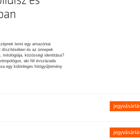
lldísz és
ában
szépnek lenni egy amazóniai
t díszítésében és az ünnepek
 mitológiája, közösségi identitása?
ntropológus, aki fél évszázada
tása egy különleges fotógyűjtemény
jegyvásárlá
jegyvásárlá