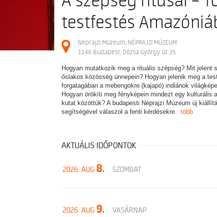
A szépség rítusai – To
testfestés Amazóni
Néprajzi Múzeum, NÉPRAJZI MÚZEUM
1146 Budapest, Dózsa György út 35.
Hogyan mutatkozik meg a rituális szépség? Mit jelent 
őslakos közösség ünnepein? Hogyan jelenik meg a tes
forgatagában a mebengokre (kajapó) indiánok világképe,
Hogyan örökíti meg fényképein mindezt egy kulturális a
kutat közöttük? A budapesti Néprajzi Múzeum új kiállí
segítségével válaszol a fenti kérdésekre.
több
AKTUÁLIS IDŐPONTOK
8.
2026. AUG
SZOMBAT
9.
2026. AUG
VASÁRNAP