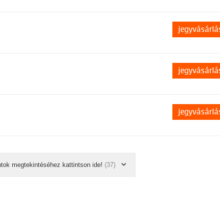
jegyvásárlá
jegyvásárlá
jegyvásárlá
ntok megtekintéséhez kattintson ide!
(37)