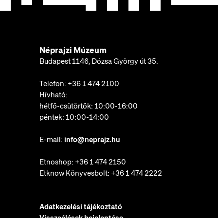
Néprajzi Múzeum
Budapest 1146, Dózsa György út 35.
Telefon:
+36 1 474 2100
Hívható:
hétfő-csütörtök: 10:00-16:00
péntek: 10:00-14:00
E-mail:
info@neprajz.hu
Etnoshop:
+36 1 474 2150
Etknow Könyvesbolt:
+36 1 474 2222
Adatkezelési tájékoztató