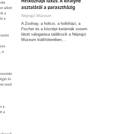
Hétköznapi luxus. A királyné
orán
asztalától a parasztházig
ot adott
ek a
Néprajzi Múzeum
ót a
A Zsolnay, a holicsi, a hollóházi, a
Fischer és a köznépi kerámiák sosem
látott válogatása találkozik a Néprajzi
között
Múzeum kiállítóterében,…
ikus
, a
,
 pusztán
égét és
lmi rend
s a
tt a
slakosok