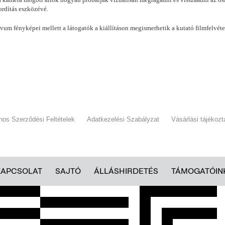
fordítás eszközévé.
m fényképei mellett a látogatók a kiállításon megismerhetik a kutató filmfelvétel
ános Szerződési Feltételek
Adatkezelési Szabályzat
Vásárlási tájékozt
KAPCSOLAT
SAJTÓ
ÁLLÁSHIRDETÉS
TÁMOGATÓIN