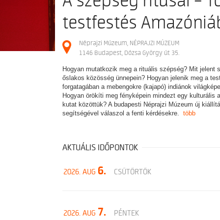
A szépség rítusai – To
testfestés Amazóni
Néprajzi Múzeum, NÉPRAJZI MÚZEUM
1146 Budapest, Dózsa György út 35.
Hogyan mutatkozik meg a rituális szépség? Mit jelent 
őslakos közösség ünnepein? Hogyan jelenik meg a tes
forgatagában a mebengokre (kajapó) indiánok világképe,
Hogyan örökíti meg fényképein mindezt egy kulturális a
kutat közöttük? A budapesti Néprajzi Múzeum új kiállí
segítségével válaszol a fenti kérdésekre.
több
AKTUÁLIS IDŐPONTOK
6.
2026. AUG
CSÜTÖRTÖK
7.
2026. AUG
PÉNTEK