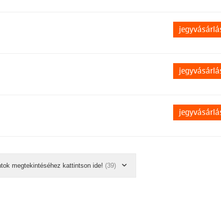
jegyvásárlá
jegyvásárlá
jegyvásárlá
ntok megtekintéséhez kattintson ide!
(39)