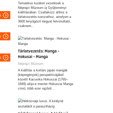
Tematikus kurátori vezetések a
Néprajzi Múzeum új Gyűjteményi
kiállításában. Csatlakozz ahhoz a
s
tárlatvezetés-sorozathoz, amelyen a
3600 lenyűgöző tárgyat felvonultató,
csaknem…
s
Tárlatvezetés: Manga -
Hokusai - Manga
s
Néprajzi Múzeum
A kiállítás a kortárs japán mangák
(képregények) perspektívájából
közelít Kacusika Hokuszai (1760–
1849) ukijo-e mester Hokuszai Manga
című, több ezer rajzból…