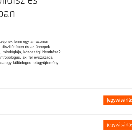
lldísz és
ában
szépnek lenni egy amazóniai
t díszítésében és az ünnepek
 mitológiája, közösségi identitása?
ntropológus, aki fél évszázada
tása egy különleges fotógyűjtemény
jegyvásárlá
jegyvásárlá