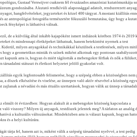
antropológus, Gustaaf Verswijver csaknem fél évszázados amazóniai kutatómunkája s
Múzeum gondozásába. A kutató rendkívüli alapossággal adatolt, rendszerezett anyag
nyagot, hangfelvételeket, jegyzeteket és közel 400 tárgyat. A mostani kiállítás enn
és az antropológiai fotográfia természetére fókuszáló bemutatása, úgy hogy a kutat
Roeck fényképei is láthatóvá válnak.
ő, de a külvilág által inkább kajapóként ismert indiánok körében 1974 és 2019 
neteket és mindennapi életképeket láthatnak, hanem betekintést nyernek a test
is. Kiderül, milyen anyagokkal és technikákkal készülnek a testfestések, milyen mit
 és hogy a geometrikus minták és színek miként alkotnak egy pontosan szabályozott
t kapunk arra is, hogyan és miért tágították a mebengokre férfiak és nők a fülüket
 társadalmi státuszt és életkori helyzetet jelölő gyakorlat volt.
iállítás egyik legfontosabb felismerése, hogy a szépség ebben a közösségben nem
a, a díszek elkészítése és viselése, az ünnepen való aktív részvétel a közösség egys
nt zajlanak a névadási és más rituális szertartások, hogyan válik az ünnep a társada
 az elmúlt öt évtizedben: Hogyan alakult át a mebengokre közösség kapcsolata a
z való viszony? Milyen új anyagok, testdíszek jelentek meg? A tárlaton az analóg é
thatóvá a kulturális változásokat. Mindeközben arra is választ kapunk, hogyan hato
kra és a helyi kultúrára.
át tárja fel, hanem azt is, miként válik a szépség társadalmi nyelvvé, a test pedig
y a kamera mögött állók hogyan próbálják vizuálisan megragadni és visszaadni az ő