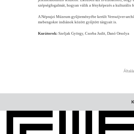
szépségfogalmát, hogyan válik a fényképezés a kulturális 
A Néprajzi Múzeum gyűjteményébe került Verswijver-archívu
mebengokre indiánok között gyűjtött tárgyait is.
Kurátorok:
Szeljak György, Csorba Judit, Danó Orsolya
Által