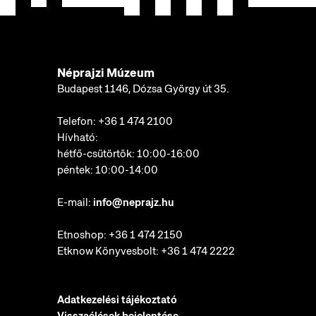
Néprajzi Múzeum
Budapest 1146, Dózsa György út 35.
Telefon:
+36 1 474 2100
Hívható:
hétfő-csütörtök: 10:00-16:00
péntek: 10:00-14:00
E-mail:
info@neprajz.hu
Etnoshop:
+36 1 474 2150
Etknow Könyvesbolt:
+36 1 474 2222
Adatkezelési tájékoztató