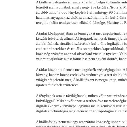
A kiállítás válogatás a nemzetközi hírű belga kulturális 
létrejött archívumából, amely négy éve került a Néprajzi 
át: több mint 47 000 fényképfelvételt, mintegy 90 óra filma
hatalmas anyagnak az első, az amazóniai indián kultúrákra 
terepmunkáira rendszeresen elkísérő felesége, Martine de 
A tárlat középpontjában az önmagukat mebengokrénak nevez
készült felvételek állnak. A látogatók nemcsak ünnepi jele
átalakításának, rituális díszítésének kulturális logikájába 
eredettörténetekhez és rituális szerepekhez kapcsolódnak,
közösség számára azonnal olvasható vizuális nyelvet. Válasz
valamint ajkukat: a test formálása nem egyéni döntés, hanem
A tárlat központi eleme a mebengokrék szépségfogalma. A k
látvány, hanem közös cselekvés eredménye: a test átalakítás
világképét jeleníti meg. A kiállítás azt is megmutatja, miké
újrateremtésének színterévé.
A fényképek arra is rávilágítanak, miben változott mindez
külvilággal? Miként változott a testhez és a meztelenséghe
digitális korszak fényképei egymás mellé kerülve teszik lá
digitális technológia megjelenése az antropológiai kutatáso
A kiállítás így nemcsak egy amazóniai közösség ünnepi világ
jelentéshordozó felületté. Eközben azt is érzékelteti, hog