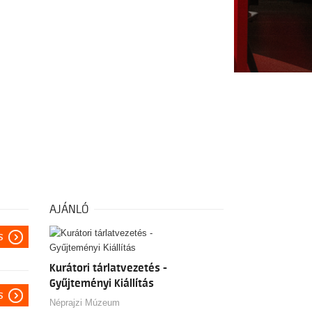
AJÁNLÓ
s
Kurátori tárlatvezetés -
Gyűjteményi Kiállítás
s
Néprajzi Múzeum