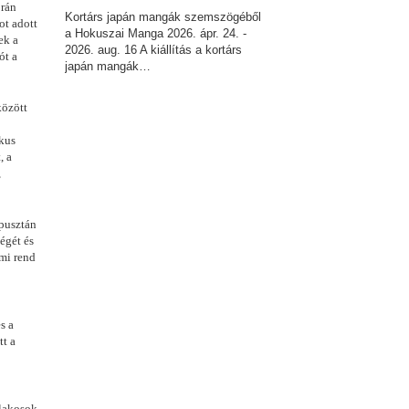
orán
Kortárs japán mangák szemszögéből
ot adott
a Hokuszai Manga 2026. ápr. 24. -
ek a
2026. aug. 16 A kiállítás a kortárs
ót a
japán mangák…
között
ikus
, a
,
 pusztán
égét és
lmi rend
s a
tt a
slakosok