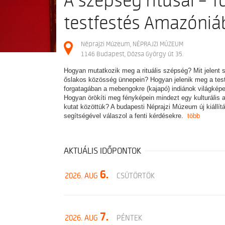
A szépség rítusai – To
testfestés Amazóni
Néprajzi Múzeum, NÉPRAJZI MÚZEUM
1146 Budapest, Dózsa György út 35.
Hogyan mutatkozik meg a rituális szépség? Mit jelent 
őslakos közösség ünnepein? Hogyan jelenik meg a tes
forgatagában a mebengokre (kajapó) indiánok világképe,
Hogyan örökíti meg fényképein mindezt egy kulturális a
kutat közöttük? A budapesti Néprajzi Múzeum új kiállí
segítségével válaszol a fenti kérdésekre.
több
AKTUÁLIS IDŐPONTOK
6.
2026. AUG
CSÜTÖRTÖK
7.
2026. AUG
PÉNTEK