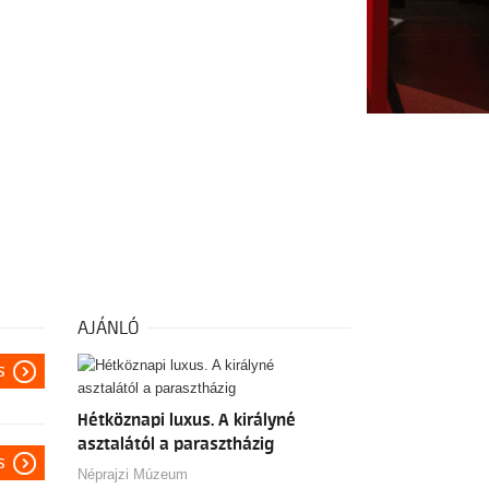
AJÁNLÓ
s
Hétköznapi luxus. A királyné
asztalától a parasztházig
s
Néprajzi Múzeum