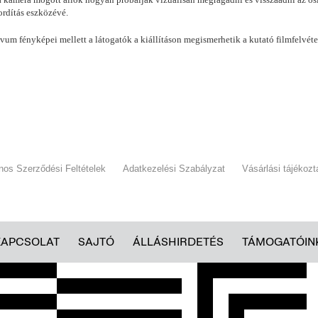
fordítás eszközévé.
m fényképei mellett a látogatók a kiállításon megismerhetik a kutató filmfelvétel
ános Szerződési Feltételek
Adatkezelési Szabályzat
Vásárlási tájékozt
KAPCSOLAT
SAJTÓ
ÁLLÁSHIRDETÉS
TÁMOGATÓIN