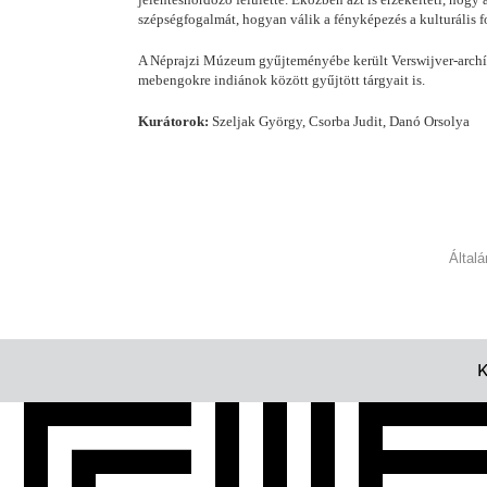
szépségfogalmát, hogyan válik a fényképezés a kulturális 
A Néprajzi Múzeum gyűjteményébe került Verswijver-archívu
mebengokre indiánok között gyűjtött tárgyait is.
Kurátorok:
Szeljak György, Csorba Judit, Danó Orsolya
Által