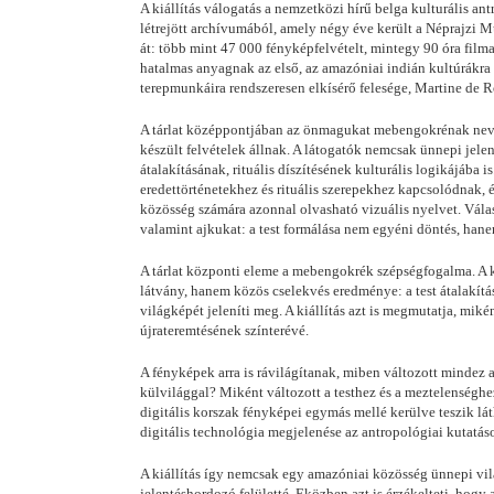
A kiállítás válogatás a nemzetközi hírű belga kulturális 
létrejött archívumából, amely négy éve került a Néprajzi 
át: több mint 47 000 fényképfelvételt, mintegy 90 óra filma
hatalmas anyagnak az első, az amazóniai indián kultúrákra 
terepmunkáira rendszeresen elkísérő felesége, Martine de 
A tárlat középpontjában az önmagukat mebengokrénak nevez
készült felvételek állnak. A látogatók nemcsak ünnepi jele
átalakításának, rituális díszítésének kulturális logikájába 
eredettörténetekhez és rituális szerepekhez kapcsolódnak,
közösség számára azonnal olvasható vizuális nyelvet. Válasz
valamint ajkukat: a test formálása nem egyéni döntés, hanem
A tárlat központi eleme a mebengokrék szépségfogalma. A k
látvány, hanem közös cselekvés eredménye: a test átalakítás
világképét jeleníti meg. A kiállítás azt is megmutatja, miké
újrateremtésének színterévé.
A fényképek arra is rávilágítanak, miben változott mindez
külvilággal? Miként változott a testhez és a meztelenséghe
digitális korszak fényképei egymás mellé kerülve teszik lá
digitális technológia megjelenése az antropológiai kutatáso
A kiállítás így nemcsak egy amazóniai közösség ünnepi világ
jelentéshordozó felületté. Eközben azt is érzékelteti, hog