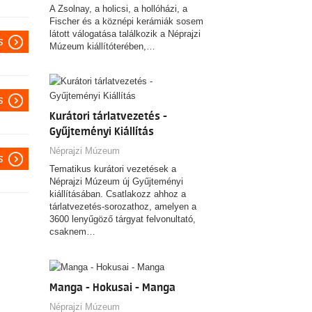
A Zsolnay, a holicsi, a hollóházi, a
Fischer és a köznépi kerámiák sosem
látott válogatása találkozik a Néprajzi
s
Múzeum kiállítóterében,…
s
Kurátori tárlatvezetés -
Gyűjteményi Kiállítás
Néprajzi Múzeum
s
Tematikus kurátori vezetések a
Néprajzi Múzeum új Gyűjteményi
kiállításában. Csatlakozz ahhoz a
tárlatvezetés-sorozathoz, amelyen a
3600 lenyűgöző tárgyat felvonultató,
csaknem…
Manga - Hokusai - Manga
Néprajzi Múzeum