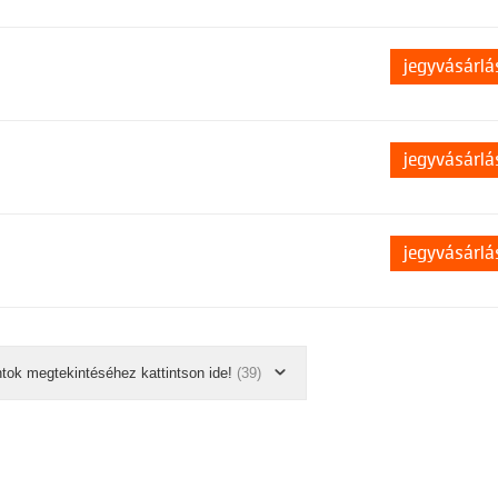
jegyvásárlá
jegyvásárlá
jegyvásárlá
ntok megtekintéséhez kattintson ide!
(39)