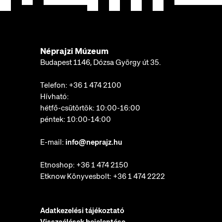
Néprajzi Múzeum
Budapest 1146, Dózsa György út 35.
Telefon:
+36 1 474 2100
Hívható:
hétfő-csütörtök: 10:00-16:00
péntek: 10:00-14:00
E-mail:
info@neprajz.hu
Etnoshop:
+36 1 474 2150
Etknow Könyvesbolt:
+36 1 474 2222
Adatkezelési tájékoztató