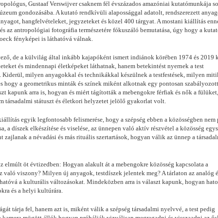
antropológus, Gustaaf Verswijver csaknem fél évszázados amazóniai kutatómunkája s
Múzeum gondozásába. A kutató rendkívüli alapossággal adatolt, rendszerezett anyag
nyagot, hangfelvételeket, jegyzeteket és közel 400 tárgyat. A mostani kiállítás enn
és az antropológiai fotográfia természetére fókuszáló bemutatása, úgy hogy a kutat
Roeck fényképei is láthatóvá válnak.
ő, de a külvilág által inkább kajapóként ismert indiánok körében 1974 és 2019 
neteket és mindennapi életképeket láthatnak, hanem betekintést nyernek a test
is. Kiderül, milyen anyagokkal és technikákkal készülnek a testfestések, milyen mit
 és hogy a geometrikus minták és színek miként alkotnak egy pontosan szabályozott
t kapunk arra is, hogyan és miért tágították a mebengokre férfiak és nők a fülüket
 társadalmi státuszt és életkori helyzetet jelölő gyakorlat volt.
iállítás egyik legfontosabb felismerése, hogy a szépség ebben a közösségben nem
a, a díszek elkészítése és viselése, az ünnepen való aktív részvétel a közösség egys
nt zajlanak a névadási és más rituális szertartások, hogyan válik az ünnep a társada
 az elmúlt öt évtizedben: Hogyan alakult át a mebengokre közösség kapcsolata a
z való viszony? Milyen új anyagok, testdíszek jelentek meg? A tárlaton az analóg é
thatóvá a kulturális változásokat. Mindeközben arra is választ kapunk, hogyan hato
kra és a helyi kultúrára.
át tárja fel, hanem azt is, miként válik a szépség társadalmi nyelvvé, a test pedig
y a kamera mögött állók hogyan próbálják vizuálisan megragadni és visszaadni az ő