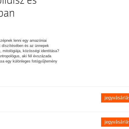
lldísz és
ában
szépnek lenni egy amazóniai
t díszítésében és az ünnepek
 mitológiája, közösségi identitása?
ntropológus, aki fél évszázada
tása egy különleges fotógyűjtemény
jegyvásárlá
jegyvásárlá