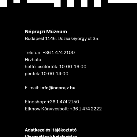
Néprajzi Múzeum
Budapest 1146, Dózsa György út 35.
Telefon:
+36 1 474 2100
Hívható:
hétfő-csütörtök: 10:00-16:00
péntek: 10:00-14:00
E-mail:
info@neprajz.hu
Etnoshop:
+36 1 474 2150
Etknow Könyvesbolt:
+36 1 474 2222
Adatkezelési tájékoztató