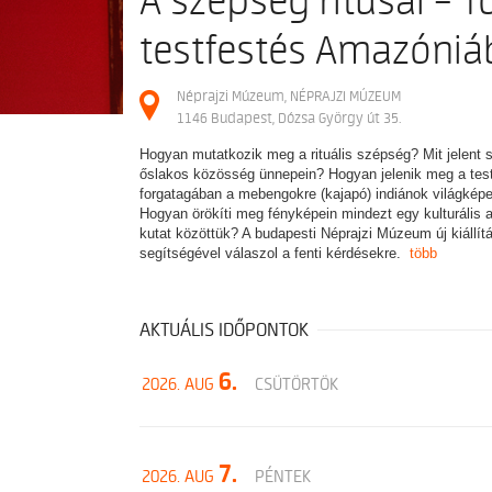
A szépség rítusai – To
testfestés Amazóni
Néprajzi Múzeum, NÉPRAJZI MÚZEUM
1146 Budapest, Dózsa György út 35.
Hogyan mutatkozik meg a rituális szépség? Mit jelent 
őslakos közösség ünnepein? Hogyan jelenik meg a tes
forgatagában a mebengokre (kajapó) indiánok világképe,
Hogyan örökíti meg fényképein mindezt egy kulturális a
kutat közöttük? A budapesti Néprajzi Múzeum új kiállí
segítségével válaszol a fenti kérdésekre.
több
AKTUÁLIS IDŐPONTOK
6.
2026. AUG
CSÜTÖRTÖK
7.
2026. AUG
PÉNTEK