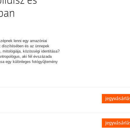
lldísz és
ában
szépnek lenni egy amazóniai
t díszítésében és az ünnepek
 mitológiája, közösségi identitása?
ntropológus, aki fél évszázada
tása egy különleges fotógyűjtemény
jegyvásárlá
jegyvásárlá