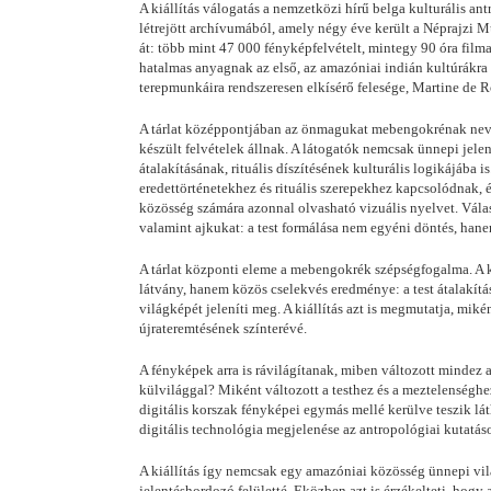
A kiállítás válogatás a nemzetközi hírű belga kulturális 
létrejött archívumából, amely négy éve került a Néprajzi 
át: több mint 47 000 fényképfelvételt, mintegy 90 óra filma
hatalmas anyagnak az első, az amazóniai indián kultúrákra 
terepmunkáira rendszeresen elkísérő felesége, Martine de 
A tárlat középpontjában az önmagukat mebengokrénak nevez
készült felvételek állnak. A látogatók nemcsak ünnepi jele
átalakításának, rituális díszítésének kulturális logikájába 
eredettörténetekhez és rituális szerepekhez kapcsolódnak,
közösség számára azonnal olvasható vizuális nyelvet. Válasz
valamint ajkukat: a test formálása nem egyéni döntés, hanem
A tárlat központi eleme a mebengokrék szépségfogalma. A k
látvány, hanem közös cselekvés eredménye: a test átalakítás
világképét jeleníti meg. A kiállítás azt is megmutatja, miké
újrateremtésének színterévé.
A fényképek arra is rávilágítanak, miben változott mindez
külvilággal? Miként változott a testhez és a meztelenséghe
digitális korszak fényképei egymás mellé kerülve teszik lá
digitális technológia megjelenése az antropológiai kutatáso
A kiállítás így nemcsak egy amazóniai közösség ünnepi világ
jelentéshordozó felületté. Eközben azt is érzékelteti, hog