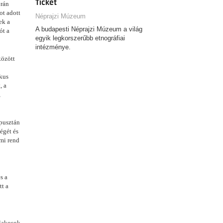
Ticket
orán
ot adott
Néprajzi Múzeum
ek a
A budapesti Néprajzi Múzeum a világ
ót a
egyik legkorszerűbb etnográfiai
intézménye.
között
ikus
, a
,
 pusztán
égét és
lmi rend
s a
tt a
slakosok