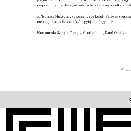
szépségfogalmát, hogyan válik a fényképezés a kulturális 
A Néprajzi Múzeum gyűjteményébe került Verswijver-archívu
mebengokre indiánok között gyűjtött tárgyait is.
Kurátorok:
Szeljak György, Csorba Judit, Danó Orsolya
Által