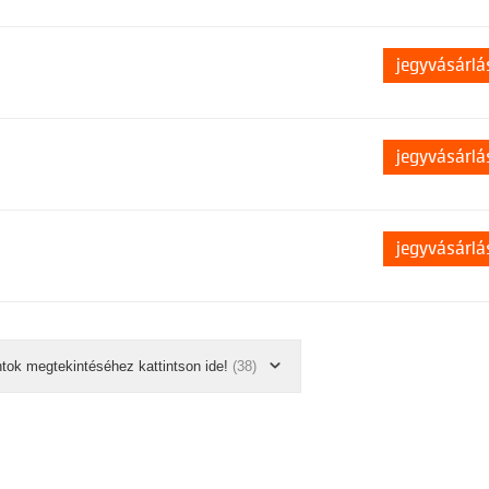
jegyvásárlá
jegyvásárlá
jegyvásárlá
ntok megtekintéséhez kattintson ide!
(38)