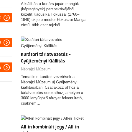
A kiállítás a kortárs japán mangák
(képregények) perspektívájából
közelít Kacusika Hokuszai (1760–
s
1849) ukijo-e mester Hokuszai Manga
című, több ezer rajzból…
s
Kurátori tárlatvezetés -
Gyűjteményi Kiállítás
s
Néprajzi Múzeum
Tematikus kurátori vezetések a
Néprajzi Múzeum új Gyűjteményi
kiállításában. Csatlakozz ahhoz a
tárlatvezetés-sorozathoz, amelyen a
3600 lenyűgöző tárgyat felvonultató,
csaknem…
All-in kombinált jegy / All-in