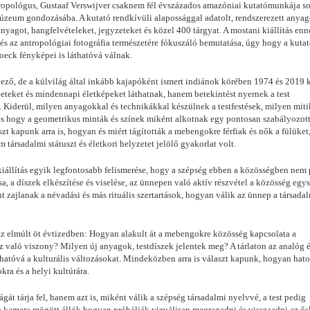
antropológus, Gustaaf Verswijver csaknem fél évszázados amazóniai kutatómunkája s
Múzeum gondozásába. A kutató rendkívüli alapossággal adatolt, rendszerezett anyag
nyagot, hangfelvételeket, jegyzeteket és közel 400 tárgyat. A mostani kiállítás enn
és az antropológiai fotográfia természetére fókuszáló bemutatása, úgy hogy a kutat
Roeck fényképei is láthatóvá válnak.
ő, de a külvilág által inkább kajapóként ismert indiánok körében 1974 és 2019 
neteket és mindennapi életképeket láthatnak, hanem betekintést nyernek a test
is. Kiderül, milyen anyagokkal és technikákkal készülnek a testfestések, milyen mit
 és hogy a geometrikus minták és színek miként alkotnak egy pontosan szabályozott
t kapunk arra is, hogyan és miért tágították a mebengokre férfiak és nők a fülüket
 társadalmi státuszt és életkori helyzetet jelölő gyakorlat volt.
iállítás egyik legfontosabb felismerése, hogy a szépség ebben a közösségben nem
a, a díszek elkészítése és viselése, az ünnepen való aktív részvétel a közösség egys
nt zajlanak a névadási és más rituális szertartások, hogyan válik az ünnep a társada
 az elmúlt öt évtizedben: Hogyan alakult át a mebengokre közösség kapcsolata a
z való viszony? Milyen új anyagok, testdíszek jelentek meg? A tárlaton az analóg é
thatóvá a kulturális változásokat. Mindeközben arra is választ kapunk, hogyan hato
kra és a helyi kultúrára.
át tárja fel, hanem azt is, miként válik a szépség társadalmi nyelvvé, a test pedig
y a kamera mögött állók hogyan próbálják vizuálisan megragadni és visszaadni az ő