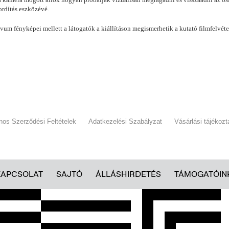
fordítás eszközévé.
m fényképei mellett a látogatók a kiállításon megismerhetik a kutató filmfelvétel
ános Szerződési Feltételek
Adatkezelési Szabályzat
Vásárlási tájékozt
KAPCSOLAT
SAJTÓ
ÁLLÁSHIRDETÉS
TÁMOGATÓIN