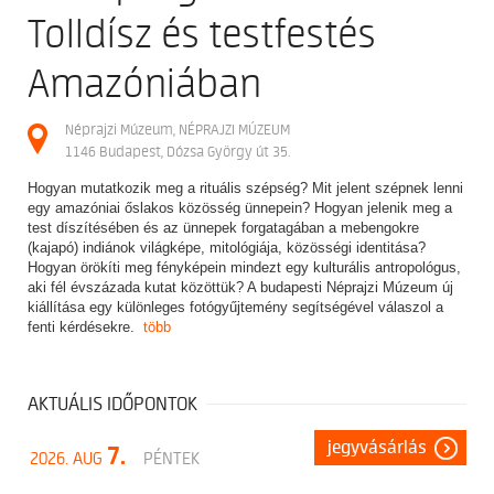
Tolldísz és testfestés
Amazóniában
Néprajzi Múzeum, NÉPRAJZI MÚZEUM
1146 Budapest, Dózsa György út 35.
Hogyan mutatkozik meg a rituális szépség? Mit jelent szépnek lenni
egy amazóniai őslakos közösség ünnepein? Hogyan jelenik meg a
test díszítésében és az ünnepek forgatagában a mebengokre
(kajapó) indiánok világképe, mitológiája, közösségi identitása?
Hogyan örökíti meg fényképein mindezt egy kulturális antropológus,
aki fél évszázada kutat közöttük? A budapesti Néprajzi Múzeum új
kiállítása egy különleges fotógyűjtemény segítségével válaszol a
fenti kérdésekre.
több
AKTUÁLIS IDŐPONTOK
jegyvásárlás
7.
2026. AUG
PÉNTEK