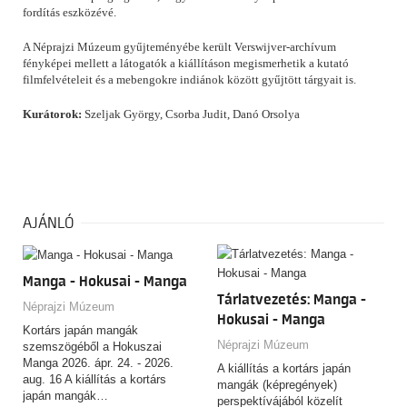
fordítás eszközévé.
A Néprajzi Múzeum gyűjteményébe került Verswijver-archívum
fényképei mellett a látogatók a kiállításon megismerhetik a kutató
filmfelvételeit és a mebengokre indiánok között gyűjtött tárgyait is.
Kurátorok:
Szeljak György, Csorba Judit, Danó Orsolya
AJÁNLÓ
Manga - Hokusai - Manga
Tárlatvezetés: Manga -
Néprajzi Múzeum
Hokusai - Manga
Kortárs japán mangák
Néprajzi Múzeum
szemszögéből a Hokuszai
Manga 2026. ápr. 24. - 2026.
A kiállítás a kortárs japán
aug. 16 A kiállítás a kortárs
mangák (képregények)
japán mangák…
perspektívájából közelít