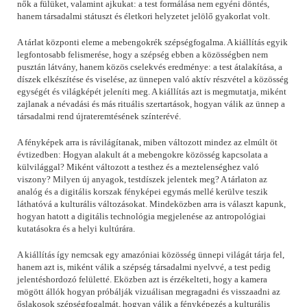
nők a fülüket, valamint ajkukat: a test formálása nem egyéni döntés,
hanem társadalmi státuszt és életkori helyzetet jelölő gyakorlat volt.
A tárlat központi eleme a mebengokrék szépségfogalma. A kiállítás egyik
legfontosabb felismerése, hogy a szépség ebben a közösségben nem
pusztán látvány, hanem közös cselekvés eredménye: a test átalakítása, a
díszek elkészítése és viselése, az ünnepen való aktív részvétel a közösség
egységét és világképét jeleníti meg. A kiállítás azt is megmutatja, miként
zajlanak a névadási és más rituális szertartások, hogyan válik az ünnep a
társadalmi rend újrateremtésének színterévé.
A fényképek arra is rávilágítanak, miben változott mindez az elmúlt öt
évtizedben: Hogyan alakult át a mebengokre közösség kapcsolata a
külvilággal? Miként változott a testhez és a meztelenséghez való
viszony? Milyen új anyagok, testdíszek jelentek meg? A tárlaton az
analóg és a digitális korszak fényképei egymás mellé kerülve teszik
láthatóvá a kulturális változásokat. Mindeközben arra is választ kapunk,
hogyan hatott a digitális technológia megjelenése az antropológiai
kutatásokra és a helyi kultúrára.
A kiállítás így nemcsak egy amazóniai közösség ünnepi világát tárja fel,
hanem azt is, miként válik a szépség társadalmi nyelvvé, a test pedig
jelentéshordozó felületté. Eközben azt is érzékelteti, hogy a kamera
mögött állók hogyan próbálják vizuálisan megragadni és visszaadni az
őslakosok szépségfogalmát, hogyan válik a fényképezés a kulturális