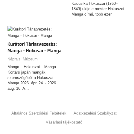
Kacusika Hokuszai (1760–
1849) ukijo-e mester Hokuszai
Manga című, több ezer
rajzból…
Kurátori Tárlatvezetés:
Manga - Hokusai - Manga
Néprajzi Múzeum
Manga – Hokuszai – Manga
Kortárs japán mangák
szemszögéből a Hokuszai
Manga 2026. ápr. 24. - 2026.
aug. 16. A…
Általános Szerződési Feltételek
Adatkezelési Szabályzat
Vásárlási tájékoztató