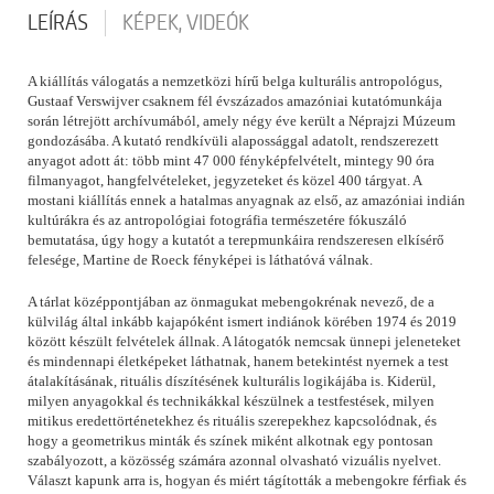
LEÍRÁS
KÉPEK, VIDEÓK
A kiállítás válogatás a nemzetközi hírű belga kulturális antropológus,
Gustaaf Verswijver csaknem fél évszázados amazóniai kutatómunkája
során létrejött archívumából, amely négy éve került a Néprajzi Múzeum
gondozásába. A kutató rendkívüli alapossággal adatolt, rendszerezett
anyagot adott át: több mint 47 000 fényképfelvételt, mintegy 90 óra
filmanyagot, hangfelvételeket, jegyzeteket és közel 400 tárgyat. A
mostani kiállítás ennek a hatalmas anyagnak az első, az amazóniai indián
kultúrákra és az antropológiai fotográfia természetére fókuszáló
bemutatása, úgy hogy a kutatót a terepmunkáira rendszeresen elkísérő
felesége, Martine de Roeck fényképei is láthatóvá válnak.
A tárlat középpontjában az önmagukat mebengokrénak nevező, de a
külvilág által inkább kajapóként ismert indiánok körében 1974 és 2019
között készült felvételek állnak. A látogatók nemcsak ünnepi jeleneteket
és mindennapi életképeket láthatnak, hanem betekintést nyernek a test
átalakításának, rituális díszítésének kulturális logikájába is. Kiderül,
milyen anyagokkal és technikákkal készülnek a testfestések, milyen
mitikus eredettörténetekhez és rituális szerepekhez kapcsolódnak, és
hogy a geometrikus minták és színek miként alkotnak egy pontosan
szabályozott, a közösség számára azonnal olvasható vizuális nyelvet.
Választ kapunk arra is, hogyan és miért tágították a mebengokre férfiak és