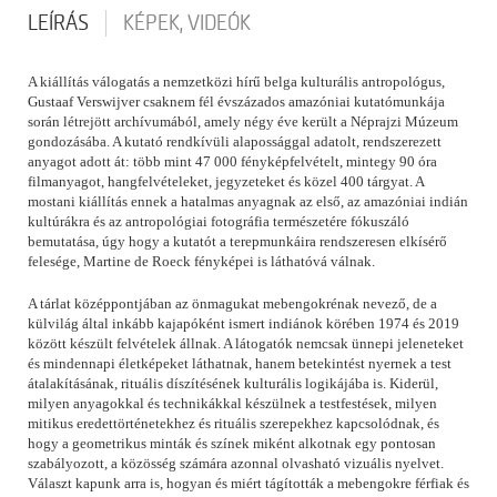
LEÍRÁS
KÉPEK, VIDEÓK
A kiállítás válogatás a nemzetközi hírű belga kulturális antropológus,
Gustaaf Verswijver csaknem fél évszázados amazóniai kutatómunkája
során létrejött archívumából, amely négy éve került a Néprajzi Múzeum
gondozásába. A kutató rendkívüli alapossággal adatolt, rendszerezett
anyagot adott át: több mint 47 000 fényképfelvételt, mintegy 90 óra
filmanyagot, hangfelvételeket, jegyzeteket és közel 400 tárgyat. A
mostani kiállítás ennek a hatalmas anyagnak az első, az amazóniai indián
kultúrákra és az antropológiai fotográfia természetére fókuszáló
bemutatása, úgy hogy a kutatót a terepmunkáira rendszeresen elkísérő
felesége, Martine de Roeck fényképei is láthatóvá válnak.
A tárlat középpontjában az önmagukat mebengokrénak nevező, de a
külvilág által inkább kajapóként ismert indiánok körében 1974 és 2019
között készült felvételek állnak. A látogatók nemcsak ünnepi jeleneteket
és mindennapi életképeket láthatnak, hanem betekintést nyernek a test
átalakításának, rituális díszítésének kulturális logikájába is. Kiderül,
milyen anyagokkal és technikákkal készülnek a testfestések, milyen
mitikus eredettörténetekhez és rituális szerepekhez kapcsolódnak, és
hogy a geometrikus minták és színek miként alkotnak egy pontosan
szabályozott, a közösség számára azonnal olvasható vizuális nyelvet.
Választ kapunk arra is, hogyan és miért tágították a mebengokre férfiak és