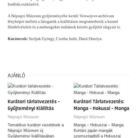
fordítás eszközévé.
A Néprajzi Múzeum gyűjteményébe került Verswijver-archívum
fényképei mellett a látogatók a kiállításon megismerhetik a kutató
filmfelvételeit és a mebengokre indiánok között gyűjtött tárgyait is.
Kurátorok:
Szeljak György, Csorba Judit, Danó Orsolya
AJÁNLÓ
Kurátori tárlatvezetés -
Kurátori Tárlatvezetés:
Gyűjteményi Kiállítás
Manga - Hokusai - Manga
Néprajzi Múzeum
Néprajzi Múzeum
Tematikus kurátori vezetések a
Manga – Hokuszai – Manga
Néprajzi Múzeum új
Kortárs japán mangák
Gyűjteményi kiállításában.
szemszögéből a Hokuszai