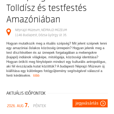
Tolldísz és testfestés
Amazóniában
Néprajzi Múzeum, NÉPRAJZI MÚZEUM
1146 Budapest, Dózsa György út 35.
Hogyan mutatkozik meg a rituális szépség? Mit jelent szépnek lenni
egy amazóniai őslakos közösség ünnepein? Hogyan jelenik meg a
test díszítésében és az ünnepek forgatagában a mebengokre
(kajapó) indiánok világképe, mitológiája, közösségi identitása?
Hogyan örökíti meg fényképein mindezt egy kulturális antropológus,
aki fél évszázada kutat közöttük? A budapesti Néprajzi Múzeum új
kiállítása egy különleges fotógyűjtemény segítségével válaszol a
fenti kérdésekre.
több
AKTUÁLIS IDŐPONTOK
jegyvásárlás
7.
2026. AUG
PÉNTEK