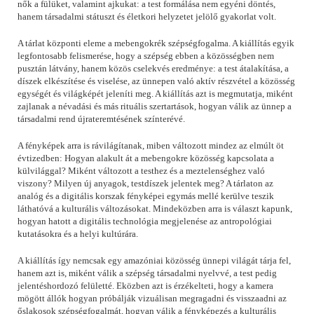
nők a fülüket, valamint ajkukat: a test formálása nem egyéni döntés,
hanem társadalmi státuszt és életkori helyzetet jelölő gyakorlat volt.
A tárlat központi eleme a mebengokrék szépségfogalma. A kiállítás egyik
legfontosabb felismerése, hogy a szépség ebben a közösségben nem
pusztán látvány, hanem közös cselekvés eredménye: a test átalakítása, a
díszek elkészítése és viselése, az ünnepen való aktív részvétel a közösség
egységét és világképét jeleníti meg. A kiállítás azt is megmutatja, miként
zajlanak a névadási és más rituális szertartások, hogyan válik az ünnep a
társadalmi rend újrateremtésének színterévé.
A fényképek arra is rávilágítanak, miben változott mindez az elmúlt öt
évtizedben: Hogyan alakult át a mebengokre közösség kapcsolata a
külvilággal? Miként változott a testhez és a meztelenséghez való
viszony? Milyen új anyagok, testdíszek jelentek meg? A tárlaton az
analóg és a digitális korszak fényképei egymás mellé kerülve teszik
láthatóvá a kulturális változásokat. Mindeközben arra is választ kapunk,
hogyan hatott a digitális technológia megjelenése az antropológiai
kutatásokra és a helyi kultúrára.
A kiállítás így nemcsak egy amazóniai közösség ünnepi világát tárja fel,
hanem azt is, miként válik a szépség társadalmi nyelvvé, a test pedig
jelentéshordozó felületté. Eközben azt is érzékelteti, hogy a kamera
mögött állók hogyan próbálják vizuálisan megragadni és visszaadni az
őslakosok szépségfogalmát, hogyan válik a fényképezés a kulturális