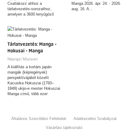
Csatlakozz ahhoz a
Manga 2026. ápr. 24. - 2026.
tárlatvezetés-sorozathoz,
aug. 16. A…
amelyen a 3600 lenyűgöző
tárgyat felvonultató,
csaknem…
Tárlatvezetés: Manga -
Hokusai - Manga
Néprajzi Múzeum
A kiállítás a kortárs japán
mangák (képregények)
perspektívájából közelít
Kacusika Hokuszai (1760–
1849) ukijo-e mester Hokuszai
Manga című, több ezer
rajzból…
Általános Szerződési Feltételek
Adatkezelési Szabályzat
Vásárlási tájékoztató