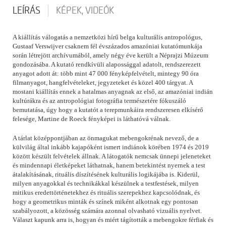
LEÍRÁS
KÉPEK, VIDEÓK
A kiállítás válogatás a nemzetközi hírű belga kulturális antropológus,
Gustaaf Verswijver csaknem fél évszázados amazóniai kutatómunkája
során létrejött archívumából, amely négy éve került a Néprajzi Múzeum
gondozásába. A kutató rendkívüli alapossággal adatolt, rendszerezett
anyagot adott át: több mint 47 000 fényképfelvételt, mintegy 90 óra
filmanyagot, hangfelvételeket, jegyzeteket és közel 400 tárgyat. A
mostani kiállítás ennek a hatalmas anyagnak az első, az amazóniai indián
kultúrákra és az antropológiai fotográfia természetére fókuszáló
bemutatása, úgy hogy a kutatót a terepmunkáira rendszeresen elkísérő
felesége, Martine de Roeck fényképei is láthatóvá válnak.
A tárlat középpontjában az önmagukat mebengokrénak nevező, de a
külvilág által inkább kajapóként ismert indiánok körében 1974 és 2019
között készült felvételek állnak. A látogatók nemcsak ünnepi jeleneteket
és mindennapi életképeket láthatnak, hanem betekintést nyernek a test
átalakításának, rituális díszítésének kulturális logikájába is. Kiderül,
milyen anyagokkal és technikákkal készülnek a testfestések, milyen
mitikus eredettörténetekhez és rituális szerepekhez kapcsolódnak, és
hogy a geometrikus minták és színek miként alkotnak egy pontosan
szabályozott, a közösség számára azonnal olvasható vizuális nyelvet.
Választ kapunk arra is, hogyan és miért tágították a mebengokre férfiak és