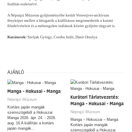
fordítás eszközévé.
A Néprajzi Múzeum gyűjteményébe került Verswijver-archívum
fényképei mellett a látogatók a kiállításon megismerhetik a kutató
filmfelvételeit és a mebengokre indiánok között gyűjtött tárgyait is.
Kurátorok:
Szeljak György, Csorba Judit, Danó Orsolya
AJÁNLÓ
Manga - Hokusai - Manga
Kurátori Tárlatvezetés:
Néprajzi Múzeum
Manga - Hokusai - Manga
Kortárs japán mangák
Néprajzi Múzeum
szemszögéből a Hokuszai
Manga 2026. ápr. 24. - 2026.
Manga – Hokuszai – Manga
aug. 16 A kiállítás a kortárs
Kortárs japán mangák
japán mangák…
szemszögéből a Hokuszai