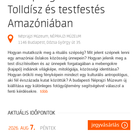
Tolldísz és testfestés
Amazóniában
Néprajzi Múzeum, NÉPRAJZI MÚZEUM
1146 Budapest, Dózsa György út 35.
Hogyan mutatkozik meg a rituális szépség? Mit jelent szépnek lenni
egy amazóniai őslakos közösség ünnepein? Hogyan jelenik meg a
test díszítésében és az ünnepek forgatagában a mebengokre
(kajapó) indiánok világképe, mitológiája, közösségi identitása?
Hogyan örökíti meg fényképein mindezt egy kulturális antropológus,
aki fél évszázada kutat közöttük? A budapesti Néprajzi Múzeum új
kiállítása egy különleges fotógyűjtemény segítségével válaszol a
fenti kérdésekre.
több
AKTUÁLIS IDŐPONTOK
jegyvásárlás
7.
2026. AUG
PÉNTEK