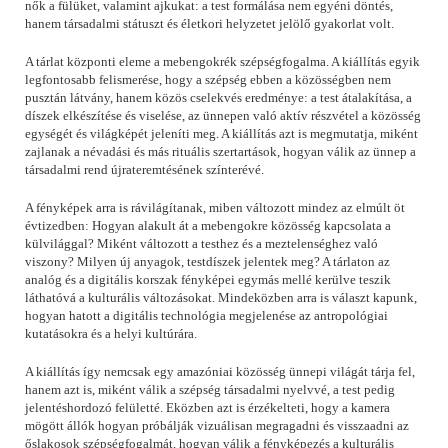
nők a fülüket, valamint ajkukat: a test formálása nem egyéni döntés,
hanem társadalmi státuszt és életkori helyzetet jelölő gyakorlat volt.
A tárlat központi eleme a mebengokrék szépségfogalma. A kiállítás egyik
legfontosabb felismerése, hogy a szépség ebben a közösségben nem
pusztán látvány, hanem közös cselekvés eredménye: a test átalakítása, a
díszek elkészítése és viselése, az ünnepen való aktív részvétel a közösség
egységét és világképét jeleníti meg. A kiállítás azt is megmutatja, miként
zajlanak a névadási és más rituális szertartások, hogyan válik az ünnep a
társadalmi rend újrateremtésének színterévé.
A fényképek arra is rávilágítanak, miben változott mindez az elmúlt öt
évtizedben: Hogyan alakult át a mebengokre közösség kapcsolata a
külvilággal? Miként változott a testhez és a meztelenséghez való
viszony? Milyen új anyagok, testdíszek jelentek meg? A tárlaton az
analóg és a digitális korszak fényképei egymás mellé kerülve teszik
láthatóvá a kulturális változásokat. Mindeközben arra is választ kapunk,
hogyan hatott a digitális technológia megjelenése az antropológiai
kutatásokra és a helyi kultúrára.
A kiállítás így nemcsak egy amazóniai közösség ünnepi világát tárja fel,
hanem azt is, miként válik a szépség társadalmi nyelvvé, a test pedig
jelentéshordozó felületté. Eközben azt is érzékelteti, hogy a kamera
mögött állók hogyan próbálják vizuálisan megragadni és visszaadni az
őslakosok szépségfogalmát, hogyan válik a fényképezés a kulturális