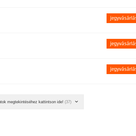
jegyvásárlá
jegyvásárlá
jegyvásárlá
ntok megtekintéséhez kattintson ide!
(37)