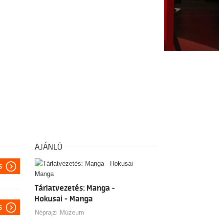
AJÁNLÓ
s
Tárlatvezetés: Manga -
Hokusai - Manga
s
Néprajzi Múzeum