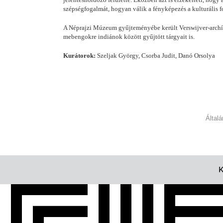
szépségfogalmát, hogyan válik a fényképezés a kulturális 
A Néprajzi Múzeum gyűjteményébe került Verswijver-archívu
mebengokre indiánok között gyűjtött tárgyait is.
Kurátorok:
Szeljak György, Csorba Judit, Danó Orsolya
Által