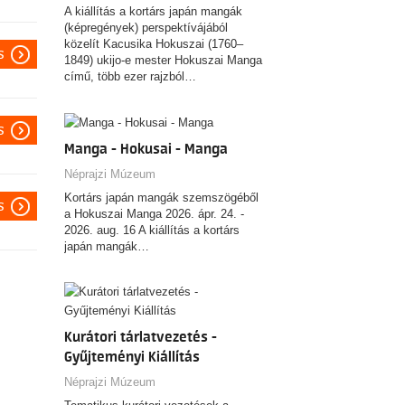
A kiállítás a kortárs japán mangák
(képregények) perspektívájából
közelít Kacusika Hokuszai (1760–
s
1849) ukijo-e mester Hokuszai Manga
című, több ezer rajzból…
s
Manga - Hokusai - Manga
Néprajzi Múzeum
Kortárs japán mangák szemszögéből
s
a Hokuszai Manga 2026. ápr. 24. -
2026. aug. 16 A kiállítás a kortárs
japán mangák…
Kurátori tárlatvezetés -
Gyűjteményi Kiállítás
Néprajzi Múzeum