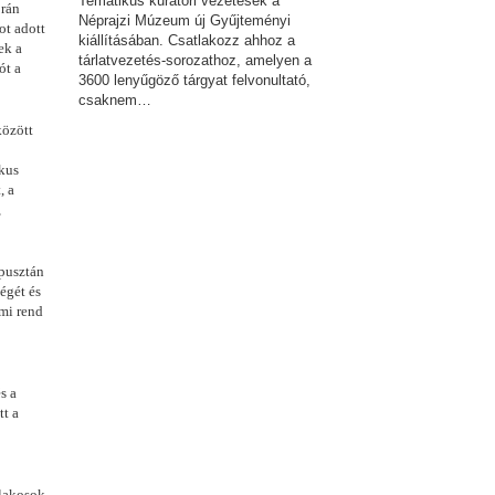
Tematikus kurátori vezetések a
orán
Néprajzi Múzeum új Gyűjteményi
ot adott
kiállításában. Csatlakozz ahhoz a
ek a
tárlatvezetés-sorozathoz, amelyen a
ót a
3600 lenyűgöző tárgyat felvonultató,
csaknem…
között
ikus
, a
,
 pusztán
égét és
lmi rend
s a
tt a
slakosok