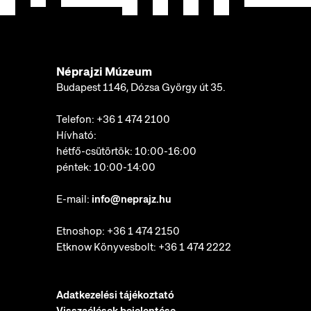
Néprajzi Múzeum
Budapest 1146, Dózsa György út 35.
Telefon:
+36 1 474 2100
Hívható:
hétfő-csütörtök: 10:00-16:00
péntek: 10:00-14:00
E-mail:
info@neprajz.hu
Etnoshop:
+36 1 474 2150
Etknow Könyvesbolt:
+36 1 474 2222
Adatkezelési tájékoztató