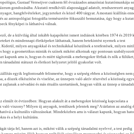
antropológus, Gustaaf Verswijver csaknem fél évszázados amazóniai kutatómunkája s
Múzeum gondozásába. A kutató rendkívüli alapossággal adatolt, rendszerezett anyag
nyagot, hangfelvételeket, jegyzeteket és közel 400 tárgyat. A mostani kiállítás enn
és az antropológiai fotográfia természetére fókuszáló bemutatása, úgy hogy a kutat
Roeck fényképei is láthatóvá válnak.
ő, de a külvilág által inkább kajapóként ismert indiánok körében 1974 és 2019 
neteket és mindennapi életképeket láthatnak, hanem betekintést nyernek a test
is. Kiderül, milyen anyagokkal és technikákkal készülnek a testfestések, milyen mit
 és hogy a geometrikus minták és színek miként alkotnak egy pontosan szabályozott
t kapunk arra is, hogyan és miért tágították a mebengokre férfiak és nők a fülüket
 társadalmi státuszt és életkori helyzetet jelölő gyakorlat volt.
iállítás egyik legfontosabb felismerése, hogy a szépség ebben a közösségben nem
a, a díszek elkészítése és viselése, az ünnepen való aktív részvétel a közösség egys
nt zajlanak a névadási és más rituális szertartások, hogyan válik az ünnep a társada
 az elmúlt öt évtizedben: Hogyan alakult át a mebengokre közösség kapcsolata a
z való viszony? Milyen új anyagok, testdíszek jelentek meg? A tárlaton az analóg é
thatóvá a kulturális változásokat. Mindeközben arra is választ kapunk, hogyan hato
kra és a helyi kultúrára.
át tárja fel, hanem azt is, miként válik a szépség társadalmi nyelvvé, a test pedig
y a kamera mögött állók hogyan próbálják vizuálisan megragadni és visszaadni az ő