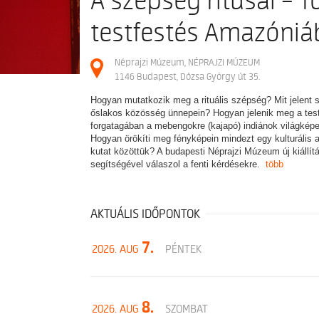
A szépség rítusai – To
testfestés Amazóni
Néprajzi Múzeum, NÉPRAJZI MÚZEUM
1146 Budapest, Dózsa György út 35.
Hogyan mutatkozik meg a rituális szépség? Mit jelent 
őslakos közösség ünnepein? Hogyan jelenik meg a tes
forgatagában a mebengokre (kajapó) indiánok világképe,
Hogyan örökíti meg fényképein mindezt egy kulturális a
kutat közöttük? A budapesti Néprajzi Múzeum új kiállí
segítségével válaszol a fenti kérdésekre.
több
AKTUÁLIS IDŐPONTOK
7.
2026. AUG
PÉNTEK
8.
2026. AUG
SZOMBAT