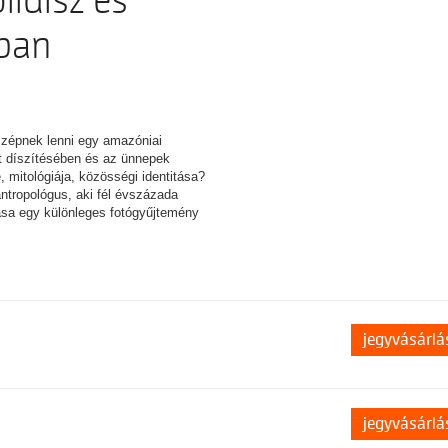
lldísz és
ában
szépnek lenni egy amazóniai
t díszítésében és az ünnepek
 mitológiája, közösségi identitása?
ntropológus, aki fél évszázada
tása egy különleges fotógyűjtemény
jegyvásárlá
jegyvásárlá