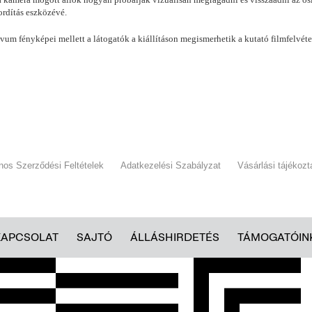
fordítás eszközévé.
m fényképei mellett a látogatók a kiállításon megismerhetik a kutató filmfelvétel
ános Szerződési Feltételek
Adatkezelési Szabályzat
Vásárlási tájékozt
KAPCSOLAT
SAJTÓ
ÁLLÁSHIRDETÉS
TÁMOGATÓIN