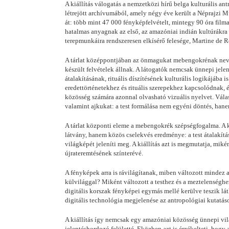
A kiállítás válogatás a nemzetközi hírű belga kulturális 
létrejött archívumából, amely négy éve került a Néprajzi 
át: több mint 47 000 fényképfelvételt, mintegy 90 óra filma
hatalmas anyagnak az első, az amazóniai indián kultúrákra 
terepmunkáira rendszeresen elkísérő felesége, Martine de 
A tárlat középpontjában az önmagukat mebengokrénak nevez
készült felvételek állnak. A látogatók nemcsak ünnepi jele
átalakításának, rituális díszítésének kulturális logikájába 
eredettörténetekhez és rituális szerepekhez kapcsolódnak,
közösség számára azonnal olvasható vizuális nyelvet. Válasz
valamint ajkukat: a test formálása nem egyéni döntés, hanem
A tárlat központi eleme a mebengokrék szépségfogalma. A k
látvány, hanem közös cselekvés eredménye: a test átalakítás
világképét jeleníti meg. A kiállítás azt is megmutatja, miké
újrateremtésének színterévé.
A fényképek arra is rávilágítanak, miben változott mindez
külvilággal? Miként változott a testhez és a meztelenséghe
digitális korszak fényképei egymás mellé kerülve teszik lá
digitális technológia megjelenése az antropológiai kutatáso
A kiállítás így nemcsak egy amazóniai közösség ünnepi világ
jelentéshordozó felületté. Eközben azt is érzékelteti, hog