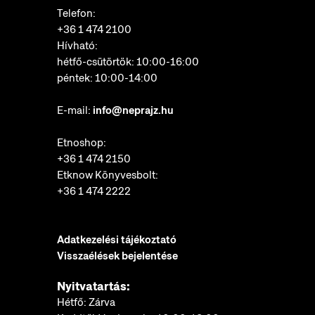
Telefon:
+36 1 474 2100
Hívható:
hétfő-csütörtök: 10:00-16:00
péntek: 10:00-14:00
E-mail:
info@neprajz.hu
Etnoshop:
+36 1 474 2150
Etknow Könyvesbolt:
+36 1 474 2222
Adatkezelési tájékoztató
Visszaélések bejelentése
Nyitvatartás:
Hétfő: Zárva