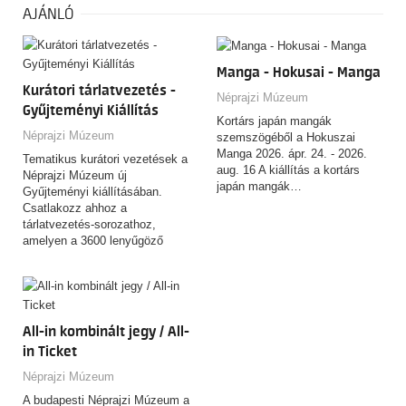
AJÁNLÓ
Manga - Hokusai - Manga
Kurátori tárlatvezetés -
Néprajzi Múzeum
Gyűjteményi Kiállítás
Kortárs japán mangák
Néprajzi Múzeum
szemszögéből a Hokuszai
Manga 2026. ápr. 24. - 2026.
Tematikus kurátori vezetések a
aug. 16 A kiállítás a kortárs
Néprajzi Múzeum új
japán mangák…
Gyűjteményi kiállításában.
Csatlakozz ahhoz a
tárlatvezetés-sorozathoz,
amelyen a 3600 lenyűgöző
tárgyat felvonultató,
csaknem…
All-in kombinált jegy / All-
in Ticket
Néprajzi Múzeum
A budapesti Néprajzi Múzeum a