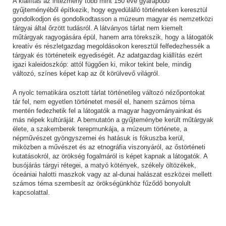
A kiállítás az intézmény több mint 150 éve gyarapodó
gyűjteményéből építkezik, hogy egyedülálló történeteken keresztül
gondolkodjon és gondolkodtasson a múzeum magyar és nemzetközi
tárgyai által őrzött tudásról. A látványos tárlat nem kiemelt
műtárgyak ragyogására épül, hanem arra törekszik, hogy a látogatók
kreatív és részletgazdag megoldásokon keresztül felfedezhessék a
tárgyak és történeteik egyediségét. Az adatgazdag kiállítás ezért
igazi kaleidoszkóp: attól függően ki, mikor tekint bele, mindig
változó, színes képet kap az őt körülvevő világról.
A nyolc tematikára osztott tárlat történetileg változó nézőpontokat
tár fel, nem egyetlen történetet mesél el, hanem számos téma
mentén fedezhetik fel a látogatók a magyar hagyományainkat és
más népek kultúráját. A bemutatón a gyűjteménybe került műtárgyak
élete, a szakemberek terepmunkája, a múzeum története, a
népművészet gyöngyszemei és hatásuk is fókuszba kerül,
miközben a művészet és az etnográfia viszonyáról, az őstörténeti
kutatásokról, az örökség fogalmáról is képet kapnak a látogatók. A
busójárás tárgyi rétegei, a matyó kötények, székely öltözékek,
óceániai halotti maszkok vagy az al-dunai halászat eszközei mellett
számos téma szembesít az örökségünkhöz fűződő bonyolult
kapcsolattal.