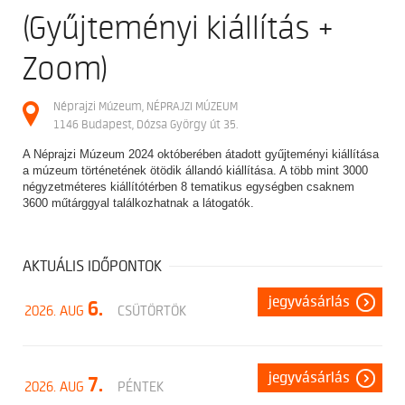
(Gyűjteményi kiállítás +
Zoom)
Néprajzi Múzeum, NÉPRAJZI MÚZEUM
1146 Budapest, Dózsa György út 35.
A Néprajzi Múzeum 2024 októberében átadott gyűjteményi kiállítása
a múzeum történetének ötödik állandó kiállítása. A több mint 3000
négyzetméteres kiállítótérben 8 tematikus egységben csaknem
3600 műtárggyal találkozhatnak a látogatók.
AKTUÁLIS IDŐPONTOK
jegyvásárlás
6.
2026. AUG
CSÜTÖRTÖK
jegyvásárlás
7.
2026. AUG
PÉNTEK