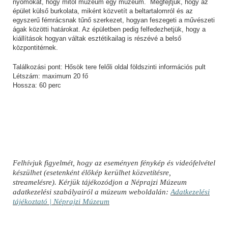
nyomokat, hogy mitől múzeum egy múzeum. Megfejtjük, hogy az
épület külső burkolata, miként közvetít a beltartalomról és az
egyszerű fémrácsnak tűnő szerkezet, hogyan feszegeti a művészeti
ágak közötti határokat. Az épületben pedig felfedezhetjük, hogy a
kiállítások hogyan váltak esztétikailag is részévé a belső
központitérnek.
Találkozási pont: Hősök tere felőli oldal földszinti információs pult
Létszám: maximum 20 fő
Hossza: 60 perc
Felhívjuk figyelmét, hogy az eseményen fénykép és videófelvétel
készülhet (esetenként élőkép kerülhet közvetítésre,
streamelésre). Kérjük tájékozódjon a Néprajzi Múzeum
adatkezelési szabályairól a múzeum weboldalán:
Adatkezelési
tájékoztató | Néprajzi Múzeum