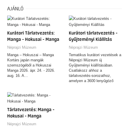
AJÁNLÓ
Kurátori Tárlatvezetés:
Kurátori tárlatvezetés -
Manga - Hokusai - Manga
Gyűjteményi Kiállítás
Néprajzi Múzeum
Néprajzi Múzeum
Manga – Hokuszai – Manga
Tematikus kurátori vezetések a
Kortárs japán mangák
Néprajzi Múzeum új
szemszögéből a Hokuszai
Gyűjteményi kiállításában.
Manga 2026. ápr. 24. - 2026.
Csatlakozz ahhoz a
aug. 16. A…
tárlatvezetés-sorozathoz,
amelyen a 3600 lenyűgöző
tárgyat felvonultató,
csaknem…
Tárlatvezetés: Manga -
Hokusai - Manga
Néprajzi Múzeum