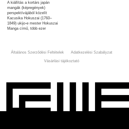
A kiállítás a kortárs japán
mangák (képregények)
perspektívájából közelít
Kacusika Hokuszai (1760–
1849) ukijo-e mester Hokuszai
Manga című, több ezer
rajzból…
Általános Szerződési Feltételek
Adatkezelési Szabályzat
Vásárlási tájékoztató