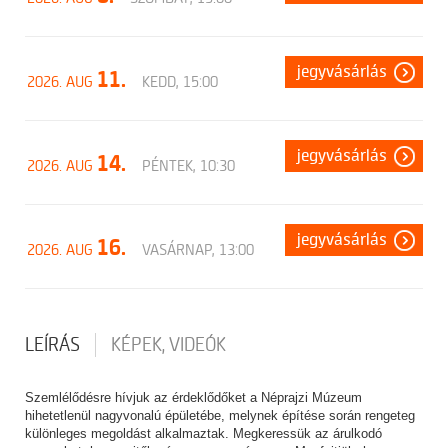
jegyvásárlás
11.
2026. AUG
KEDD, 15:00
jegyvásárlás
14.
2026. AUG
PÉNTEK, 10:30
jegyvásárlás
16.
2026. AUG
VASÁRNAP, 13:00
LEÍRÁS
KÉPEK, VIDEÓK
Szemlélődésre hívjuk az érdeklődőket a Néprajzi Múzeum
hihetetlenül nagyvonalú épületébe, melynek építése során rengeteg
különleges megoldást alkalmaztak. Megkeressük az árulkodó