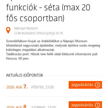
funkciók - séta (max 20
fős csoportban)
Néprajzi Múzeum
1146 Budapest, Dózsa György út 35.
Szemlélődésre hívjuk az érdeklődőket a Néprajzi Múzeum
hihetetlenül nagyvonalú épületébe, melynek építése során rengeteg
különleges megoldást alkalmaztak.
Találkozási pont: Hősök tere felőli oldal földszinti információs pult
Hossza: 60 perc
AKTUÁLIS IDŐPONTOK
jegyvásárlás
7.
2026. AUG
PÉNTEK, 15:00
jegyvásárlás
8.
2026. AUG
SZOMBAT, 15:00