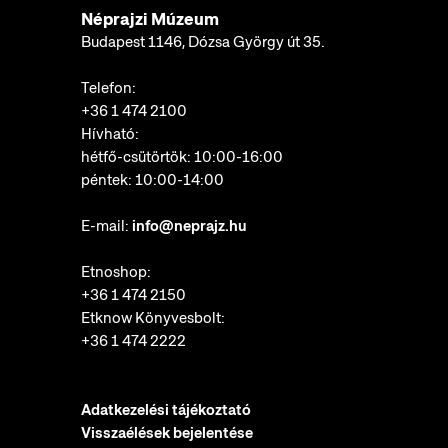
Néprajzi Múzeum
Budapest 1146, Dózsa György út 35.
Telefon:
+36 1 474 2100
Hívható:
hétfő-csütörtök: 10:00-16:00
péntek: 10:00-14:00
E-mail:
info@neprajz.hu
Etnoshop:
+36 1 474 2150
Etknow Könyvesbolt:
+36 1 474 2222
Adatkezelési tájékoztató
Visszaélések bejelentése