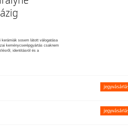
irályné
házig
pi kerámiák sosem látott válogatása
 hazai keménycserépgyártás csaknem
ésről, identitásról és a
jegyvásárlá
jegyvásárlá