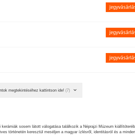
jegyvásárlá
jegyvásárlá
jegyvásárlá
ntok megtekintéséhez kattintson ide!
(7)
pi kerámiák sosem látott válogatása találkozik a Néprajzi Múzeum kiállítóteré
s történetén keresztül meséljen a magyar ízlésről, identitásról és a minde