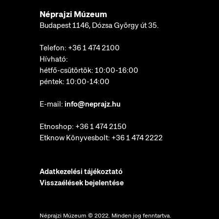
Néprajzi Múzeum
Budapest 1146, Dózsa György út 35.
Telefon:
+36 1 474 2100
Hívható:
hétfő-csütörtök: 10:00-16:00
péntek: 10:00-14:00
E-mail:
info@neprajz.hu
Etnoshop:
+36 1 474 2150
Etknow Könyvesbolt:
+36 1 474 2222
Adatkezelési tájékoztató
Visszaélések bejelentése
Néprajzi Múzeum © 2022. Minden jog fenntartva.