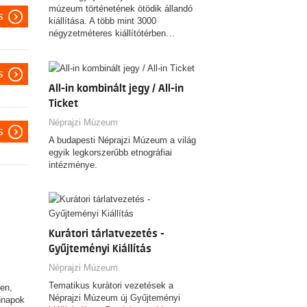
múzeum történetének ötödik állandó
s
kiállítása. A több mint 3000
négyzetméteres kiállítótérben…
s
All-in kombinált jegy / All-in
Ticket
Néprajzi Múzeum
s
A budapesti Néprajzi Múzeum a világ
egyik legkorszerűbb etnográfiai
intézménye.
Kurátori tárlatvezetés -
Gyűjteményi Kiállítás
Néprajzi Múzeum
Tematikus kurátori vezetések a
ben,
Néprajzi Múzeum új Gyűjteményi
nnapok