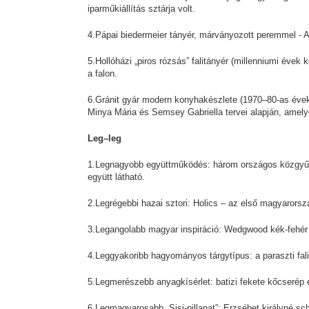
iparműkiállítás sztárja volt.
4.Pápai biedermeier tányér, márványozott peremmel - Am
5.Hollóházi „piros rózsás” falitányér (millenniumi évek
a falon.
6.Gránit gyár modern konyhakészlete (1970–80-as évek
Minya Mária és Semsey Gabriella tervei alapján, amely
Leg–leg
1.Legnagyobb együttműködés: három országos közgyűj
együtt látható.
2.Legrégebbi hazai sztori: Holics – az első magyarorsz
3.Legangolabb magyar inspiráció: Wedgwood kék-fehér k
4.Leggyakoribb hagyományos tárgytípus: a paraszti falit
5.Legmerészebb anyagkísérlet: batizi fekete kőcserép e
6.Legmagyarosabb „Sisi-pillanat”: Erzsébet királyné sc