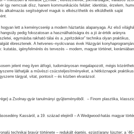
yér így nemcsak dísz, hanem kommunikációs felület: identitás, érzelem, hum
ális alkalmazás segítségével maguk is elkészíthetik és elküldhetik saját
ként.
va, hogyan lett a keménycserép a modern háztartás alapanyaga. Az első világh
a hangsúly pedig fokozatosan a használhatóságra és a jó ár-érték arányra
szletei, egymásba rakható tálai és a „spritzdekor” technika olyan praktikus,
ztalgiát ébresztenek. A hetvenes–nyolcvanas évek Házgyári konyhaprogramján
ak: kutatás, igényfelmérés és tervezés – modern, magyar történet, kerámiában
sem jelent meg ilyen átfogó, tudományosan megalapozott, mégis közérthet
gyszerre láthatják a művészi csúcsteljesítményeket, a hétköznapok praktiku
yszerre tárgyal, vitat, pontosít – és közben elvarázsol.
ége) a Zsolnay-gyár tanulmányi gyűjteményéből. – Finom plasztika, klasszic
ásosedény Kassáról, a 19. század elejéről – A Wedgwood-hatás magyar törté
alú technikai bravúr története – redukált égetés, ezüst/arany lüszter; a ’46