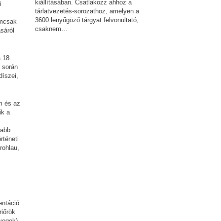
kiállításában. Csatlakozz ahhoz a
i
tárlatvezetés-sorozathoz, amelyen a
3600 lenyűgöző tárgyat felvonultató,
emcsak
csaknem…
sáról
 18.
d során
díszei,
m és az
ik a
sabb
rténeti
rohlau,
entáció
riőrök
övegek)