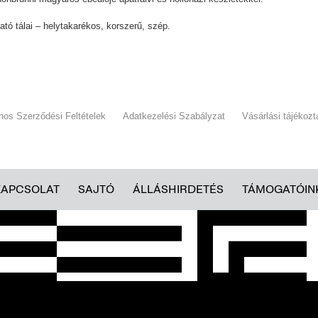
tó tálai – helytakarékos, korszerű, szép.
ános Szerződési Feltételek
Adatkezelési Szabályzat
Vásárlási tájékozt
KAPCSOLAT
SAJTÓ
ÁLLÁSHIRDETÉS
TÁMOGATÓIN