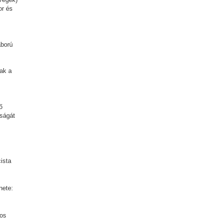
or és
áború
ak a
ő
sságát
ista
nete:
-os