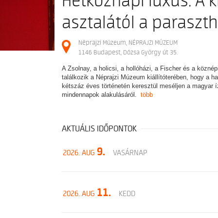
Hétköznapi luxus. A k
asztalától a paraszt
Néprajzi Múzeum, NÉPRAJZI MÚZEUM
1146 Budapest, Dózsa György út 35.
A Zsolnay, a holicsi, a hollóházi, a Fischer és a közné
találkozik a Néprajzi Múzeum kiállítóterében, hogy a
kétszáz éves történetén keresztül meséljen a magyar ízl
mindennapok alakulásáról.
több
AKTUÁLIS IDŐPONTOK
9.
2026. AUG
VASÁRNAP
11.
2026. AUG
KEDD