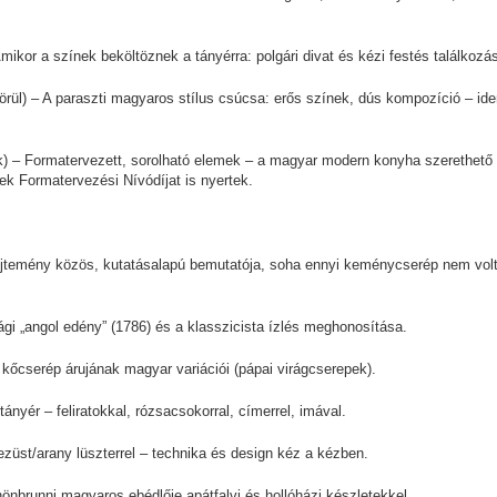
ikor a színek beköltöznek a tányérra: polgári divat és kézi festés találkozá
 körül) – A paraszti magyaros stílus csúcsa: erős színek, dús kompozíció – ide
) – Formatervezett, sorolható elemek – a magyar modern konyha szerethető 
ek Formatervezési Nívódíjat is nyertek.
temény közös, kutatásalapú bemutatója, soha ennyi keménycserép nem vol
ági „angol edény” (1786) és a klasszicista ízlés meghonosítása.
őcserép árujának magyar variációi (pápai virágcserepek).
ányér – feliratokkal, rózsacsokorral, címerrel, imával.
züst/arany lüszterrel – technika és design kéz a kézben.
hönbrunni magyaros ebédlője apátfalvi és hollóházi készletekkel.