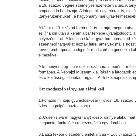
a 19. század végére személyes üzenetté váltak. A tán
propaganda hordozója. A látogatók egy interaktív, digit
„tányérüzenetüket”, a hagyomány mai újraértelmezése
A tárlat a 20. század történetét is feltárja, megmutat
és Trianon után a kerámiaipar térképe újrarajzolódott, 
helyeződött át. A kispesti Gránit gyár formatervezett ké
szerethető tárgyakat hoztak létre, amelyek ma is nos
tervei, prototípusai pedig már rendszerben gondolkodt
elmesélve.
A keménycserép – bár sokak számára ismerős – még so
formában. A Néprajzi Múzeum kiállításán a látogatók e
és a közösségi identitás tárgyait. A Hétköznapi luxus eg
Hat csodaszép tárgy, amit látni kell
1.Fonatos mintájú gyümölcskosár (Holics, 18. század v
ízlés – a polgári asztal ikonja.
2.„Queen’s ware” hagyományt idéző, dinnye alakú márt
elegancia, funkció és reprezentáció egy darabban.
3.Batizi fekete díszedény emlékanyag – Egy világszínvon