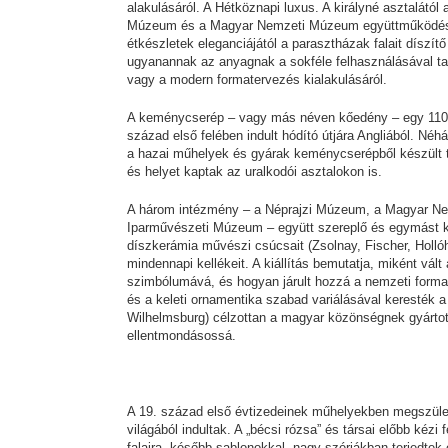
alakulásáról. A Hétköznapi luxus. A királyné asztalátó
Múzeum és a Magyar Nemzeti Múzeum együttműködésébe
étkészletek eleganciájától a parasztházak falait díszí
ugyanannak az anyagnak a sokféle felhasználásával tal
vagy a modern formatervezés kialakulásáról.
A keménycserép – vagy más néven kőedény – egy 1100–
század első felében indult hódító útjára Angliából. Néh
a hazai műhelyek és gyárak keménycserépből készült te
és helyet kaptak az uralkodói asztalokon is.
A három intézmény – a Néprajzi Múzeum, a Magyar N
Iparművészeti Múzeum – együtt szereplő és egymást kie
díszkerámia művészi csúcsait (Zsolnay, Fischer, Hollóhá
mindennapi kellékeit. A kiállítás bemutatja, miként v
szimbólumává, és hogyan járult hozzá a nemzeti forman
és a keleti ornamentika szabad variálásával keresték a
Wilhelmsburg) célzottan a magyar közönségnek gyártot
ellentmondásossá.
A 19. század első évtizedeinek műhelyekben megszülető
világából indultak. A „bécsi rózsa” és társai előbb kéz
falaira, később sablonokkal, nagy szériákban terjedtek