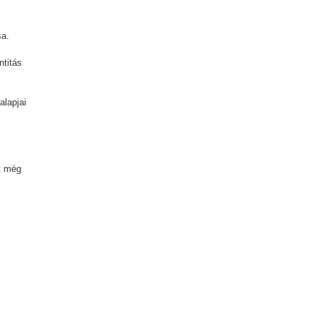
sa.
ntitás
alapjai
t még