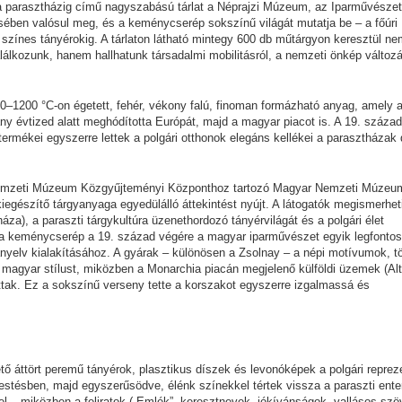
l a parasztházig című nagyszabású tárlat a Néprajzi Múzeum, az Iparművészet
n valósul meg, és a keménycserép sokszínű világát mutatja be – a főúri
tő színes tányérokig. A tárlaton látható mintegy 600 db műtárgyon keresztül n
álkozunk, hanem hallhatunk társadalmi mobilitásról, a nemzeti önkép változá
1200 °C-on égetett, fehér, vékony falú, finoman formázható anyag, amely a
ány évtized alatt meghódította Európát, majd a magyar piacot is. A 19. száza
rmékei egyszerre lettek a polgári otthonok elegáns kellékei a parasztházak 
emzeti Múzeum Közgyűjteményi Központhoz tartozó Magyar Nemzeti Múzeu
gészítő tárgyanyaga egyedülálló áttekintést nyújt. A látogatók megismerhet
za), a paraszti tárgykultúra üzenethordozó tányérvilágát és a polgári élet
ált a keménycserép a 19. század végére a magyar iparművészet egyik legfonto
yelv kialakításához. A gyárak – különösen a Zsolnay – a népi motívumok, tö
 magyar stílust, miközben a Monarchia piacán megjelenő külföldi üzemek (Alt
tak. Ez a sokszínű verseny tette a korszakot egyszerre izgalmassá és
 áttört peremű tányérok, plasztikus díszek és levonóképek a polgári reprez
i festésben, majd egyszerűsödve, élénk színekkel tértek vissza a paraszti ente
 el – miközben a feliratok („Emlék”, keresztnevek, jókívánságok, vallásos sz