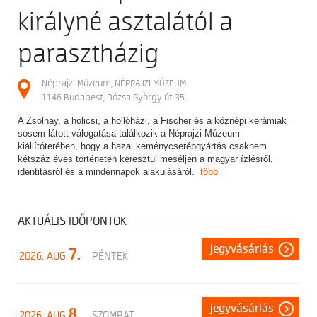
királyné asztalától a
parasztházig
Néprajzi Múzeum, NÉPRAJZI MÚZEUM
1146 Budapest, Dózsa György út 35.
A Zsolnay, a holicsi, a hollóházi, a Fischer és a köznépi kerámiák
sosem látott válogatása találkozik a Néprajzi Múzeum
kiállítóterében, hogy a hazai keménycserépgyártás csaknem
kétszáz éves történetén keresztül meséljen a magyar ízlésről,
identitásról és a mindennapok alakulásáról.
több
AKTUÁLIS IDŐPONTOK
jegyvásárlás
7.
2026. AUG
PÉNTEK
jegyvásárlás
8.
2026. AUG
SZOMBAT