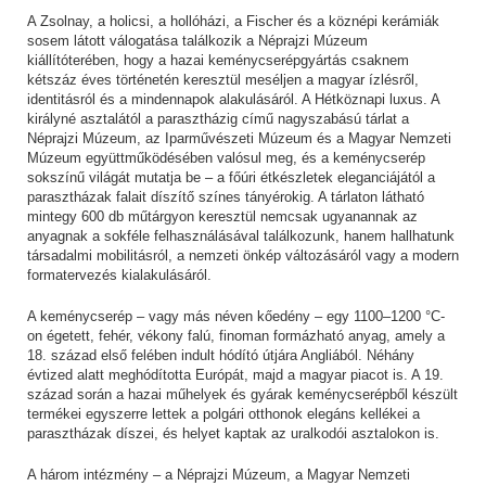
A Zsolnay, a holicsi, a hollóházi, a Fischer és a köznépi kerámiák
sosem látott válogatása találkozik a Néprajzi Múzeum
kiállítóterében, hogy a hazai keménycserépgyártás csaknem
kétszáz éves történetén keresztül meséljen a magyar ízlésről,
identitásról és a mindennapok alakulásáról. A Hétköznapi luxus. A
királyné asztalától a parasztházig című nagyszabású tárlat a
Néprajzi Múzeum, az Iparművészeti Múzeum és a Magyar Nemzeti
Múzeum együttműködésében valósul meg, és a keménycserép
sokszínű világát mutatja be – a főúri étkészletek eleganciájától a
parasztházak falait díszítő színes tányérokig. A tárlaton látható
mintegy 600 db műtárgyon keresztül nemcsak ugyanannak az
anyagnak a sokféle felhasználásával találkozunk, hanem hallhatunk
társadalmi mobilitásról, a nemzeti önkép változásáról vagy a modern
formatervezés kialakulásáról.
A keménycserép – vagy más néven kőedény – egy 1100–1200 °C-
on égetett, fehér, vékony falú, finoman formázható anyag, amely a
18. század első felében indult hódító útjára Angliából. Néhány
évtized alatt meghódította Európát, majd a magyar piacot is. A 19.
század során a hazai műhelyek és gyárak keménycserépből készült
termékei egyszerre lettek a polgári otthonok elegáns kellékei a
parasztházak díszei, és helyet kaptak az uralkodói asztalokon is.
A három intézmény – a Néprajzi Múzeum, a Magyar Nemzeti