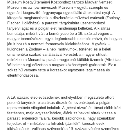
Múzeum Közgyűjteményi Központhoz tartozó Magyar Nemzeti
Múzeum és az Iparművészeti Múzeum – együtt szereplő és
egymást kiegészítő tárgyanyaga egyedülálló áttekintést nyújt. A
látogatók megismerhetik a díszkerámia művészi csúcsait (Zsolnay,
Fischer, Hollóháza), a paraszti tárgykultúra üzenethordozó
tányérvilágát és a polgári élet mindennapi kellékeit. A kiállítás
bemutatja, miként vált a keménycserép a 19. század végére a
magyar iparművészet egyik legfontosabb szimbólumává, és hogyan
járult hozzá a nemzeti formanyelv kialakításához. A gyárak –
különösen a Zsolnay – a népi motívumok, történeti és a keleti
ornamentika szabad variálásával keresték a magyar stílust,
miközben a Monarchia piacán megjelenő külföldi üzemek (Altrohlau,
Wilhelmsburg) célzottan a magyar közönségnek gyártottak. Ez a
sokszínű verseny tette a korszakot egyszerre izgalmassá és
ellentmondásossá.
A 19. század első évtizedeinek műhelyekben megszülető áttört
peremű tányérok, plasztikus díszek és levonóképek a polgári
reprezentáció világából indultak. A „bécsi rózsa” és társai előbb kézi
festésben, majd egyszerűsödve, élénk színekkel tértek vissza a
paraszti enteriőrök falaira, később sablonokkal, nagy szériákban
terjedtek el – miközben a feliratok („Emlék”, keresztnevek,
jókívánságok, vallásos szövegek) a 19. század végére személyes