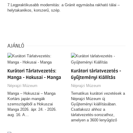
7.Legpraktikusabb modernitás: a Gránit egymásba rakható tálai –
helytakarékos, korszerű, szép.
AJÁNLÓ
Kurátori Tárlatvezetés:
Kurátori tárlatvezetés -
Manga - Hokusai - Manga
Gyűjteményi Kiállítás
Néprajzi Múzeum
Néprajzi Múzeum
Manga – Hokuszai – Manga
Tematikus kurátori vezetések a
Kortárs japán mangák
Néprajzi Múzeum új
szemszögéből a Hokuszai
Gyűjteményi kiállításában.
Manga 2026. ápr. 24. - 2026.
Csatlakozz ahhoz a
aug. 16. A…
tárlatvezetés-sorozathoz,
amelyen a 3600 lenyűgöző
tárgyat felvonultató,
csaknem…