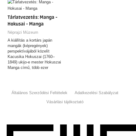
Tárlatvezetés: Manga -
Hokusai - Manga
Néprajzi Múzeum
A kiállítás a kortárs japán
mangák (képregények)
perspektívájából közelít
Kacusika Hokuszai (1760–
1849) ukijo-e mester Hokuszai
Manga című, több ezer
rajzból…
Általános Szerződési Feltételek
Adatkezelési Szabályzat
Vásárlási tájékoztató