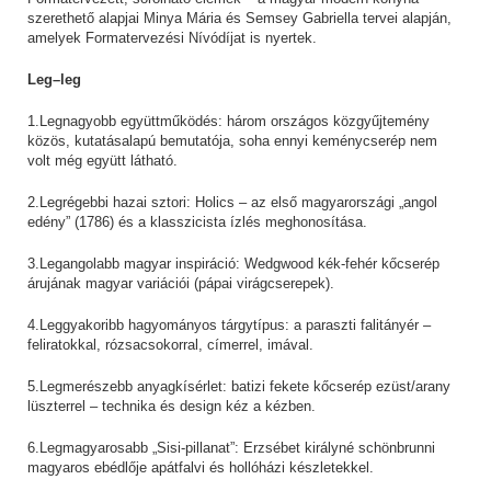
szerethető alapjai Minya Mária és Semsey Gabriella tervei alapján,
amelyek Formatervezési Nívódíjat is nyertek.
Leg–leg
1.Legnagyobb együttműködés: három országos közgyűjtemény
közös, kutatásalapú bemutatója, soha ennyi keménycserép nem
volt még együtt látható.
2.Legrégebbi hazai sztori: Holics – az első magyarországi „angol
edény” (1786) és a klasszicista ízlés meghonosítása.
3.Legangolabb magyar inspiráció: Wedgwood kék-fehér kőcserép
árujának magyar variációi (pápai virágcserepek).
4.Leggyakoribb hagyományos tárgytípus: a paraszti falitányér –
feliratokkal, rózsacsokorral, címerrel, imával.
5.Legmerészebb anyagkísérlet: batizi fekete kőcserép ezüst/arany
lüszterrel – technika és design kéz a kézben.
6.Legmagyarosabb „Sisi-pillanat”: Erzsébet királyné schönbrunni
magyaros ebédlője apátfalvi és hollóházi készletekkel.