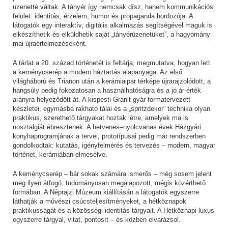
üzenetté váltak. A tányér így nemcsak dísz, hanem kommunikációs
felület: identitás, érzelem, humor és propaganda hordozója. A
látogatók egy interaktív, digitális alkalmazás segítségével maguk is
elkészíthetik és elküldhetik saját „tányérüzenetüket”, a hagyomány
mai újraértelmezéseként.
A tárlat a 20. század történetét is feltárja, megmutatva, hogyan lett
a keménycserép a modern háztartás alapanyaga. Az első
világháború és Trianon után a kerámiaipar térképe újrarajzolódott, a
hangsúly pedig fokozatosan a használhatóságra és a jó ár-érték
arányra helyeződött át. A kispesti Gránit gyár formatervezett
készletei, egymásba rakható tálai és a „spritzdekor” technika olyan
praktikus, szerethető tárgyakat hoztak létre, amelyek ma is
nosztalgiát ébresztenek. A hetvenes–nyolcvanas évek Házgyári
konyhaprogramjának a tervei, prototípusai pedig már rendszerben
gondolkodtak: kutatás, igényfelmérés és tervezés – modern, magyar
történet, kerámiában elmesélve.
A keménycserép – bár sokak számára ismerős – még sosem jelent
meg ilyen átfogó, tudományosan megalapozott, mégis közérthető
formában. A Néprajzi Múzeum kiállításán a látogatók egyszerre
láthatják a művészi csúcsteljesítményeket, a hétköznapok
praktikusságát és a közösségi identitás tárgyait. A Hétköznapi luxus
egyszerre tárgyal, vitat, pontosít – és közben elvarázsol.